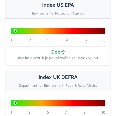
Index US EPA
Environmental Protection Agency
1
1
2
3
4
5
6
Dobrý
Kvalita ovzduší je považována za uspokojivou
Index UK DEFRA
Department for Environment, Food & Rural Affairs
1
1
3
5
7
9
10