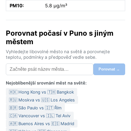
PM10:
5.8 µg/m³
Porovnat počasí v Puno s jiným
městem
Vyhledejte libovolné město na světě a porovnejte
teplotu, podmínky a předpověď vedle sebe.
Porovnat →
Nejoblíbenější srovnání měst na světě:
🇭🇰 Hong Kong vs 🇹🇭 Bangkok
🇷🇺 Moskva vs 🇺🇸 Los Angeles
🇧🇷 São Paulo vs 🇮🇹 Řím
🇨🇦 Vancouver vs 🇮🇱 Tel Aviv
🇦🇷 Buenos Aires vs 🇪🇸 Madrid