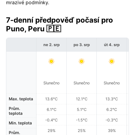
mrazivé podmínky.
7-denní předpověď počasí pro
Puno, Peru 🇵🇪
ne 2. srp
po 3. srp
út 4. srp
Slunečno
Slunečno
Slunečno
Max. teplota
13.6°C
12.1°C
13.3°C
Prům.
6.1°C
5.1°C
6.2°C
teplota
-0.4°C
-1.5°C
-0.3°C
Min. teplota
29%
25%
39%
Prům.