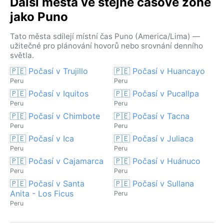
Další města ve stejné časové zóně
jako Puno
Tato města sdílejí místní čas Puno (America/Lima) —
užitečné pro plánování hovorů nebo srovnání denního
světla.
🇵🇪 Počasí v Trujillo
🇵🇪 Počasí v Huancayo
Peru
Peru
🇵🇪 Počasí v Iquitos
🇵🇪 Počasí v Pucallpa
Peru
Peru
🇵🇪 Počasí v Chimbote
🇵🇪 Počasí v Tacna
Peru
Peru
🇵🇪 Počasí v Ica
🇵🇪 Počasí v Juliaca
Peru
Peru
🇵🇪 Počasí v Cajamarca
🇵🇪 Počasí v Huánuco
Peru
Peru
🇵🇪 Počasí v Santa
🇵🇪 Počasí v Sullana
Anita - Los Ficus
Peru
Peru