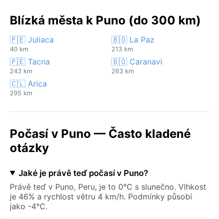
Blízká města k Puno (do 300 km)
🇵🇪 Juliaca
🇧🇴 La Paz
40 km
213 km
🇵🇪 Tacna
🇧🇴 Caranavi
243 km
263 km
🇨🇱 Arica
295 km
Počasí v Puno — Často kladené
otázky
Jaké je právě teď počasí v Puno?
Právě teď v Puno, Peru, je to 0°C s slunečno. Vlhkost
je 46% a rychlost větru 4 km/h. Podmínky působí
jako -4°C.