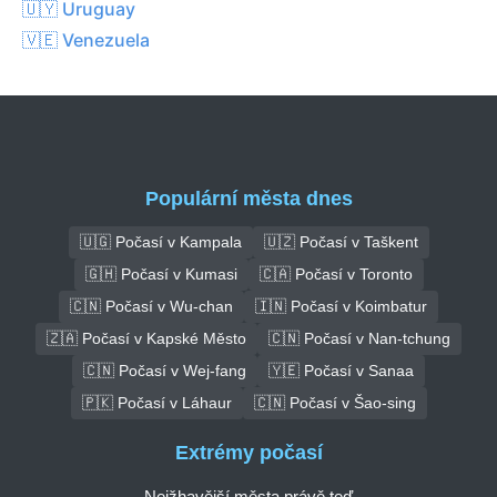
🇺🇾 Uruguay
🇻🇪 Venezuela
Populární města dnes
🇺🇬 Počasí v Kampala
🇺🇿 Počasí v Taškent
🇬🇭 Počasí v Kumasi
🇨🇦 Počasí v Toronto
🇨🇳 Počasí v Wu-chan
🇮🇳 Počasí v Koimbatur
🇿🇦 Počasí v Kapské Město
🇨🇳 Počasí v Nan-tchung
🇨🇳 Počasí v Wej-fang
🇾🇪 Počasí v Sanaa
🇵🇰 Počasí v Láhaur
🇨🇳 Počasí v Šao-sing
Extrémy počasí
Nejžhavější města právě teď