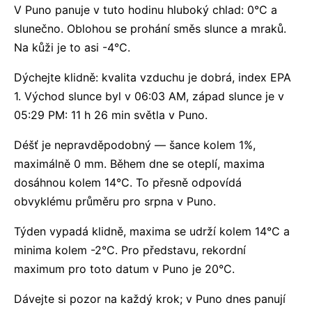
V Puno panuje v tuto hodinu hluboký chlad: 0°C a
slunečno. Oblohou se prohání směs slunce a mraků.
Na kůži je to asi -4°C.
Dýchejte klidně: kvalita vzduchu je dobrá, index EPA
1. Východ slunce byl v 06:03 AM, západ slunce je v
05:29 PM: 11 h 26 min světla v Puno.
Déšť je nepravděpodobný — šance kolem 1%,
maximálně 0 mm. Během dne se oteplí, maxima
dosáhnou kolem 14°C. To přesně odpovídá
obvyklému průměru pro srpna v Puno.
Týden vypadá klidně, maxima se udrží kolem 14°C a
minima kolem -2°C. Pro představu, rekordní
maximum pro toto datum v Puno je 20°C.
Dávejte si pozor na každý krok; v Puno dnes panují