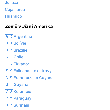
Juliaca
Cajamarca
Huánuco
Země v Jižní Amerika
🇦🇷 Argentina
🇧🇴 Bolívie
🇧🇷 Brazílie
🇨🇱 Chile
🇪🇨 Ekvádor
🇫🇰 Falklandské ostrovy
🇬🇫 Francouzská Guyana
🇬🇾 Guyana
🇨🇴 Kolumbie
🇵🇾 Paraguay
🇸🇷 Surinam