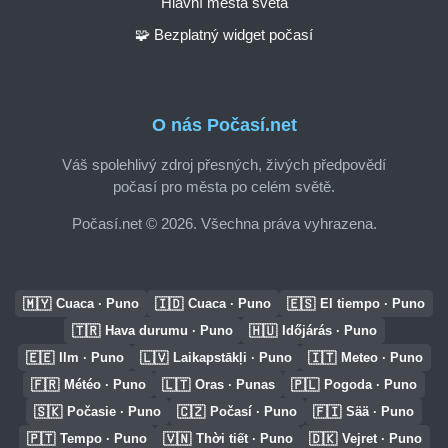
Hlavní města světa
🧩 Bezplatný widget počasí
O nás Počasí.net
Váš spolehlivý zdroj přesných, živých předpovědí
počasí pro města po celém světě.
Počasí.net © 2026. Všechna práva vyhrazena.
🇲🇾
🇮🇩
🇪🇸
Cuaca · Puno
Cuaca · Puno
El tiempo · Puno
🇹🇷
🇭🇺
Hava durumu · Puno
Időjárás · Puno
🇪🇪
🇱🇻
🇮🇹
Ilm · Puno
Laikapstākļi · Puno
Meteo · Puno
🇫🇷
🇱🇹
🇵🇱
Météo · Puno
Oras · Punas
Pogoda · Puno
🇸🇰
🇨🇿
🇫🇮
Počasie · Puno
Počasí · Puno
Sää · Puno
🇵🇹
🇻🇳
🇩🇰
Tempo · Puno
Thời tiết · Puno
Vejret · Puno