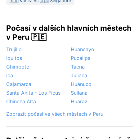
🇪🇬 Káhira vs 🇸🇬 Singapore
Počasí v dalších hlavních městech
v Peru 🇵🇪
Trujillo
Huancayo
Iquitos
Pucallpa
Chimbote
Tacna
Ica
Juliaca
Cajamarca
Huánuco
Santa Anita - Los Ficus
Sullana
Chincha Alta
Huaraz
Zobrazit počasí ve všech městech v Peru