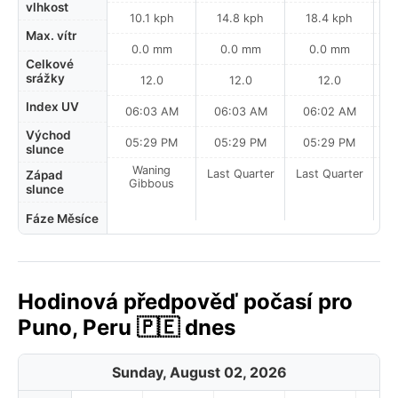
vlhkost
10.1 kph
14.8 kph
18.4 kph
Max. vítr
0.0 mm
0.0 mm
0.0 mm
Celkové
srážky
12.0
12.0
12.0
Index UV
06:03 AM
06:03 AM
06:02 AM
0
Východ
05:29 PM
05:29 PM
05:29 PM
slunce
Waning
Last Quarter
Last Quarter
La
Západ
Gibbous
slunce
Fáze Měsíce
Hodinová předpověď počasí pro
Puno, Peru 🇵🇪 dnes
Sunday, August 02, 2026