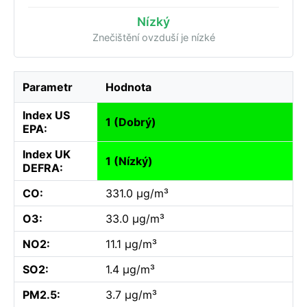
Nízký
Znečištění ovzduší je nízké
Parametr
Hodnota
Index US
1 (Dobrý)
EPA:
Index UK
1 (Nízký)
DEFRA:
CO:
331.0 µg/m³
O3:
33.0 µg/m³
NO2:
11.1 µg/m³
SO2:
1.4 µg/m³
PM2.5:
3.7 µg/m³