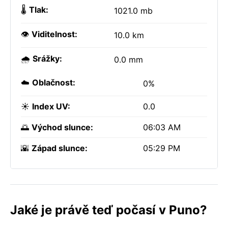
🌡️
Tlak:
1021.0 mb
👁️
Viditelnost:
10.0 km
🌧️
Srážky:
0.0 mm
☁️
Oblačnost:
0%
☀️
Index UV:
0.0
🌅
Východ slunce:
06:03 AM
🌇
Západ slunce:
05:29 PM
Jaké je právě teď počasí v Puno?