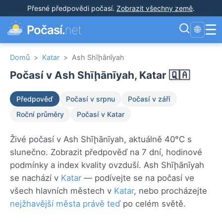
Přesné předpovědi počasí
.
Zobrazit všechny země
.
☰
Počasí.
net
🌐
Domů
>
Katar
>
Ash Shīḩānīyah
Počasí v Ash Shīḩānīyah, Katar 🇶🇦
Předpověď
Počasí v srpnu
Počasí v září
Roční průměry
Počasí v Katar
Živé počasí v Ash Shīḩānīyah, aktuálně 40°C s
slunečno. Zobrazit předpověď na 7 dní, hodinové
podmínky a index kvality ovzduší. Ash Shīḩānīyah
se nachází v
Katar
— podívejte se na počasí ve
všech hlavních městech v
Katar
, nebo procházejte
nejžhavější města právě teď
po celém světě.