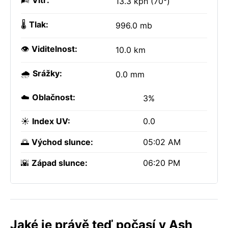
🌬️
Vítr:
13.3 kph (70°)
🌡️
Tlak:
996.0 mb
👁️
Viditelnost:
10.0 km
🌧️
Srážky:
0.0 mm
☁️
Oblačnost:
3%
☀️
Index UV:
0.0
🌅
Východ slunce:
05:02 AM
🌇
Západ slunce:
06:20 PM
Jaké je právě teď počasí v Ash