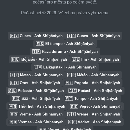
počasí pro města po celém světě.
Počasí.net © 2026. Všechna práva vyhrazena.
🇲🇾
🇮🇩
Cuaca · Ash Shīḩānīyah
Cuaca · Ash Shīḩānīyah
🇪🇸
El tiempo · Ash Shīḩānīyah
🇹🇷
Hava durumu · Ash Shīḩānīyah
🇭🇺
🇪🇪
Időjárás · Ash Shīḩānīyah
Ilm · Ash Shīḩānīyah
🇱🇻
Laikapstākļi · Ash Shīḩānīyah
🇮🇹
🇫🇷
Meteo · Ash Shīḩānīyah
Météo · Ash Shīḩānīyah
🇱🇹
🇵🇱
Oras · Ash Shīḩānīyah
Pogoda · Ash Shīḩānīyah
🇸🇰
🇨🇿
Počasie · Ash Shīḩānīyah
Počasí · Ash Shīḩānīyah
🇫🇮
🇵🇹
Sää · Ash Shīḩānīyah
Tempo · Ash Shīḩānīyah
🇻🇳
🇩🇰
Thời tiết · Ash Shīḩānīyah
Vejret · Ash Shīḩānīyah
🇷🇸
🇸🇮
Vreme · Ash Shīḩānīyah
Vreme · Ash Shīḩānīyah
🇷🇴
🇸🇪
Vremea · Ash Shīḩānīyah
Vädret · Ash Shīḩānīyah
🇳🇴
Været · Ash Shīḩānīyah