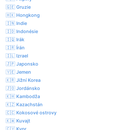
🇬🇪 Gruzie
🇭🇰 Hongkong
🇮🇳 Indie
🇮🇩 Indonésie
🇮🇶 Irák
🇮🇷 Írán
🇮🇱 Izrael
🇯🇵 Japonsko
🇾🇪 Jemen
🇰🇷 Jižní Korea
🇯🇴 Jordánsko
🇰🇭 Kambodža
🇰🇿 Kazachstán
🇨🇨 Kokosové ostrovy
🇰🇼 Kuvajt
🇨🇾 Kypr