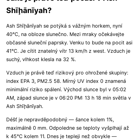
Shīḩānīyah?
Ash Shīḩānīyah se potýká s vážným horkem, nyní
40°C, na obloze slunečno. Mezi mraky očekávejte
občasné sluneční paprsky. Venku to bude na pocit asi
41°C. Je cítit znatelný vítr 13 km/h z west. Vzduch je
suchý, vlhkost klesla na 32 %.
Vzduch je právě teď rizikový pro ohrožené skupiny:
index EPA 3, PM2.5 58. Mírný UV index 0 znamená
minimální riziko spálení. Východ slunce byl v 05:02
AM, západ slunce je v 06:20 PM: 13 h 18 min světla v
Ash Shīḩānīyah.
Déšť je nepravděpodobný — šance kolem 1%,
maximálně 0 mm. Odpoledne se teploty vyšplhají až
k 45°C kolem 11. Dnes je tepleji než obvykle —