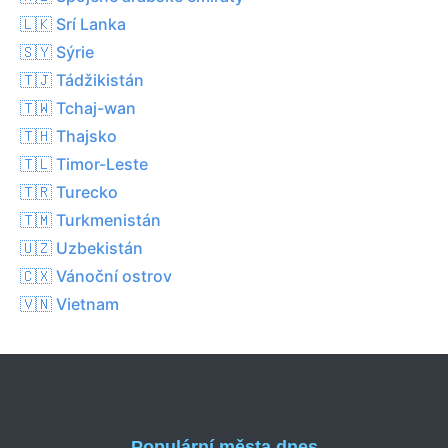
🇱🇰 Srí Lanka
🇸🇾 Sýrie
🇹🇯 Tádžikistán
🇹🇼 Tchaj-wan
🇹🇭 Thajsko
🇹🇱 Timor-Leste
🇹🇷 Turecko
🇹🇲 Turkmenistán
🇺🇿 Uzbekistán
🇨🇽 Vánoční ostrov
🇻🇳 Vietnam
Populární města dnes