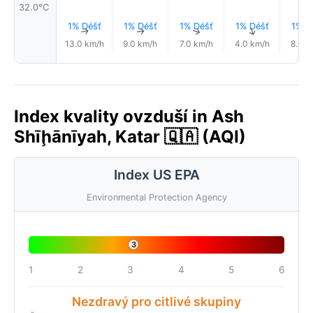
32.0°C
1% Déšť
1% Déšť
1% Déšť
1% Déšť
1% D
↑
↑
↑
↑
13.0 km/h
9.0 km/h
7.0 km/h
4.0 km/h
8.0 k
Index kvality ovzduší in Ash
Shīḩānīyah, Katar 🇶🇦 (AQI)
Index US EPA
Environmental Protection Agency
3
1
2
3
4
5
6
Nezdravý pro citlivé skupiny