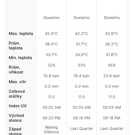
Slunečno
Slunečno
Slunečno
Max. teplota
45.0°C
42.2°C
42.6°C
Prům.
38.4°C
37.7°C
36.2°C
teplota
33.1°C
34.6°C
31.8°C
Min. teplota
32%
33%
45%
Prům.
vlhkost
15.8 kph
18.4 kph
23.8 kph
Max. vítr
0.0 mm
0.0 mm
0.0 mm
Celkové
srážky
11.0
11.0
11.0
Index UV
05:02 AM
05:03 AM
05:03 AM
0
Východ
06:20 PM
06:19 PM
06:18 PM
slunce
Waning
Last Quarter
Last Quarter
La
Západ
Gibbous
slunce