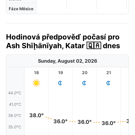
Fáze Měsíce
Hodinová předpověď počasí pro
Ash Shīḩānīyah, Katar 🇶🇦 dnes
Sunday, August 02, 2026
18
19
20
21
2
44.0°C
41.0°C
38.0°
38.0°C
37.
36.0°
36.0°
36.0°
35.0°C