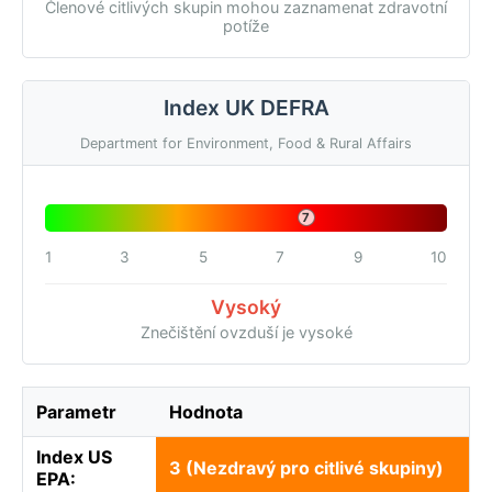
Členové citlivých skupin mohou zaznamenat zdravotní
potíže
Index UK DEFRA
Department for Environment, Food & Rural Affairs
7
1
3
5
7
9
10
Vysoký
Znečištění ovzduší je vysoké
Parametr
Hodnota
Index US
3 (Nezdravý pro citlivé skupiny)
EPA: