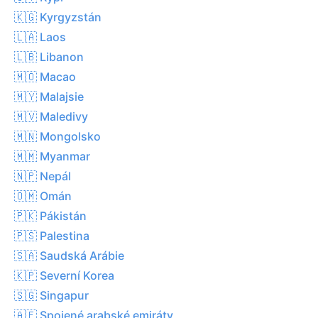
🇰🇬 Kyrgyzstán
🇱🇦 Laos
🇱🇧 Libanon
🇲🇴 Macao
🇲🇾 Malajsie
🇲🇻 Maledivy
🇲🇳 Mongolsko
🇲🇲 Myanmar
🇳🇵 Nepál
🇴🇲 Omán
🇵🇰 Pákistán
🇵🇸 Palestina
🇸🇦 Saudská Arábie
🇰🇵 Severní Korea
🇸🇬 Singapur
🇦🇪 Spojené arabské emiráty