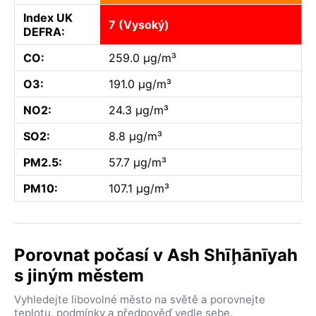
Index UK
7 (Vysoký)
DEFRA:
CO:
259.0 µg/m³
O3:
191.0 µg/m³
NO2:
24.3 µg/m³
SO2:
8.8 µg/m³
PM2.5:
57.7 µg/m³
PM10:
107.1 µg/m³
Porovnat počasí v Ash Shīḩānīyah
s jiným městem
Vyhledejte libovolné město na světě a porovnejte
teplotu, podmínky a předpověď vedle sebe.