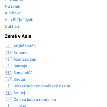
Nu‘ayjah
Al Khawr
Ash Shīḩānīyah
Dukhān
Země v Asie
🇦🇫 Afghánistán
🇦🇲 Arménie
🇦🇿 Ázerbájdžán
🇧🇭 Bahrajn
🇧🇩 Bangladéš
🇧🇹 Bhútán
🇮🇴 Britské indickooceánské území
🇧🇳 Brunej
🇨🇳 Čínská lidová republika
🇵🇭 Filipíny