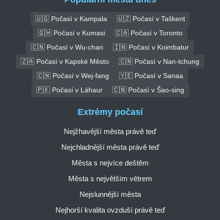
🇺🇬 Počasí v Kampala
🇺🇿 Počasí v Taškent
🇬🇭 Počasí v Kumasi
🇨🇦 Počasí v Toronto
🇨🇳 Počasí v Wu-chan
🇮🇳 Počasí v Koimbatur
🇿🇦 Počasí v Kapské Město
🇨🇳 Počasí v Nan-tchung
🇨🇳 Počasí v Wej-fang
🇾🇪 Počasí v Sanaa
🇵🇰 Počasí v Láhaur
🇨🇳 Počasí v Šao-sing
Extrémy počasí
Nejžhavější města právě teď
Nejchladnější města právě teď
Města s nejvíce deštěm
Města s největším větrem
Nejslunnější města
Nejhorší kvalita ovzduší právě teď