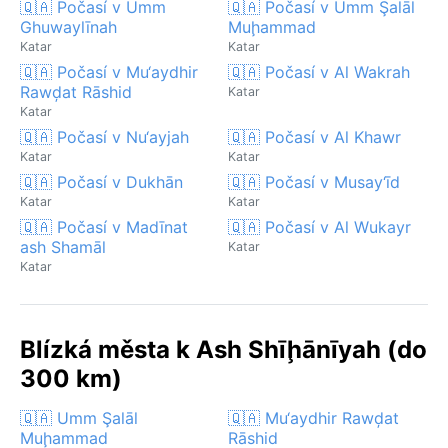
🇶🇦 Počasí v Umm
🇶🇦 Počasí v Umm Şalāl
Ghuwaylīnah
Muḩammad
Katar
Katar
🇶🇦 Počasí v Mu‘aydhir
🇶🇦 Počasí v Al Wakrah
Rawḑat Rāshid
Katar
Katar
🇶🇦 Počasí v Nu‘ayjah
🇶🇦 Počasí v Al Khawr
Katar
Katar
🇶🇦 Počasí v Dukhān
🇶🇦 Počasí v Musay‘īd
Katar
Katar
🇶🇦 Počasí v Madīnat
🇶🇦 Počasí v Al Wukayr
ash Shamāl
Katar
Katar
Blízká města k Ash Shīḩānīyah (do
300 km)
🇶🇦 Umm Şalāl
🇶🇦 Mu‘aydhir Rawḑat
Muḩammad
Rāshid