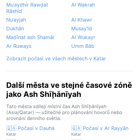
Mu‘aydhir Rawḑat
Al Wakrah
Rāshid
Nu‘ayjah
Al Khawr
Dukhān
Musay‘īd
Madīnat ash Shamāl
Al Wukayr
Ar Ruways
Umm Bāb
Zobrazit počasí ve všech městech v Katar
Další města ve stejné časové zóně
jako Ash Shīḩānīyah
Tato města sdílejí místní čas Ash Shīḩānīyah
(Asia/Qatar) — užitečné pro plánování hovorů nebo
srovnání denního světla.
🇶🇦 Počasí v Dauhá
🇶🇦 Počasí v Ar Rayyān
Katar
Katar