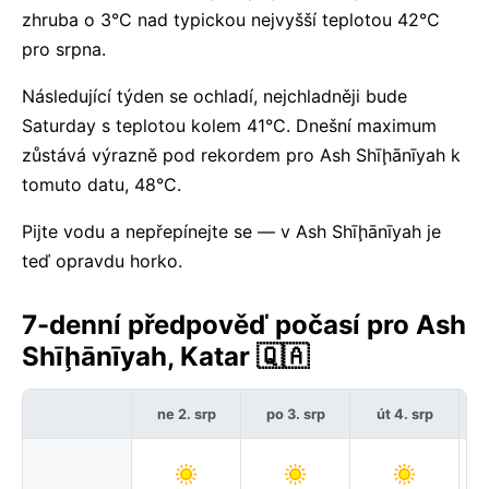
zhruba o 3°C nad typickou nejvyšší teplotou 42°C
pro srpna.
Následující týden se ochladí, nejchladněji bude
Saturday s teplotou kolem 41°C. Dnešní maximum
zůstává výrazně pod rekordem pro Ash Shīḩānīyah k
tomuto datu, 48°C.
Pijte vodu a nepřepínejte se — v Ash Shīḩānīyah je
teď opravdu horko.
7-denní předpověď počasí pro Ash
Shīḩānīyah, Katar 🇶🇦
ne 2. srp
po 3. srp
út 4. srp