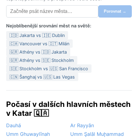
Porovnat →
Nejoblíbenější srovnání měst na světě:
🇮🇩 Jakarta vs 🇮🇪 Dublin
🇨🇦 Vancouver vs 🇮🇹 Milán
🇬🇷 Athény vs 🇮🇩 Jakarta
🇬🇷 Athény vs 🇸🇪 Stockholm
🇸🇪 Stockholm vs 🇺🇸 San Francisco
🇨🇳 Šanghaj vs 🇺🇸 Las Vegas
Počasí v dalších hlavních městech
v Katar 🇶🇦
Dauhá
Ar Rayyān
Umm Ghuwaylīnah
Umm Şalāl Muḩammad