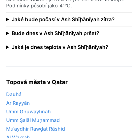
Podmínky působí jako 41°C.
Jaké bude počasí v Ash Shīḩānīyah zítra?
Bude dnes v Ash Shīḩānīyah pršet?
Jaká je dnes teplota v Ash Shīḩānīyah?
Topová města v Qatar
Dauhá
Ar Rayyān
Umm Ghuwaylīnah
Umm Şalāl Muḩammad
Mu‘aydhir Rawḑat Rāshid
Al Wakrah