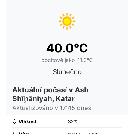
40.0°C
pocitově jako 41.3°C
Slunečno
Aktuální počasí v Ash
Shīḩānīyah, Katar
Aktualizováno v 17:45 dnes
💧
Vlhkost:
32%