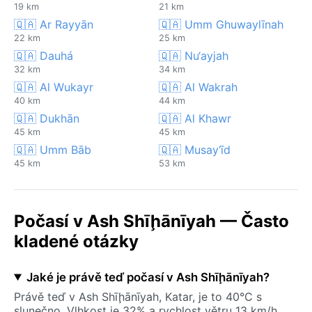
19 km
21 km
🇶🇦 Ar Rayyān
🇶🇦 Umm Ghuwaylīnah
22 km
25 km
🇶🇦 Dauhá
🇶🇦 Nu‘ayjah
32 km
34 km
🇶🇦 Al Wukayr
🇶🇦 Al Wakrah
40 km
44 km
🇶🇦 Dukhān
🇶🇦 Al Khawr
45 km
45 km
🇶🇦 Umm Bāb
🇶🇦 Musay‘īd
45 km
53 km
Počasí v Ash Shīḩānīyah — Často
kladené otázky
Jaké je právě teď počasí v Ash Shīḩānīyah?
Právě teď v Ash Shīḩānīyah, Katar, je to 40°C s
slunečno. Vlhkost je 32% a rychlost větru 13 km/h.