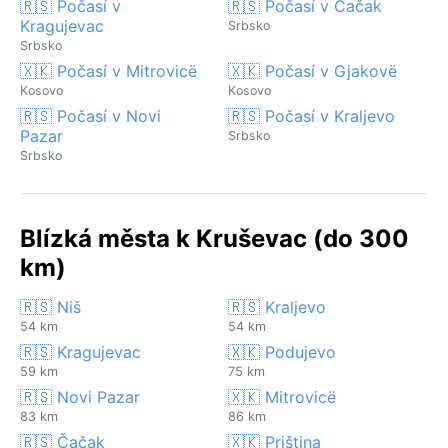
🇷🇸 Počasí v
🇷🇸 Počasí v Čačak
Kragujevac
Srbsko
Srbsko
🇽🇰 Počasí v Mitrovicë
🇽🇰 Počasí v Gjakovë
Kosovo
Kosovo
🇷🇸 Počasí v Novi
🇷🇸 Počasí v Kraljevo
Pazar
Srbsko
Srbsko
Blízká města k Kruševac (do 300
km)
🇷🇸 Niš
🇷🇸 Kraljevo
54 km
54 km
🇷🇸 Kragujevac
🇽🇰 Podujevo
59 km
75 km
🇷🇸 Novi Pazar
🇽🇰 Mitrovicë
83 km
86 km
🇷🇸 Čačak
🇽🇰 Priština