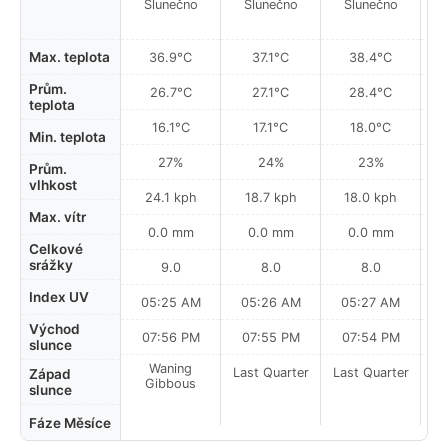
Slunečno
Slunečno
Slunečno
Max. teplota
36.9°C
37.1°C
38.4°C
Prům.
26.7°C
27.1°C
28.4°C
teplota
16.1°C
17.1°C
18.0°C
Min. teplota
27%
24%
23%
Prům.
vlhkost
24.1 kph
18.7 kph
18.0 kph
Max. vítr
0.0 mm
0.0 mm
0.0 mm
Celkové
srážky
9.0
8.0
8.0
Index UV
05:25 AM
05:26 AM
05:27 AM
0
Východ
07:56 PM
07:55 PM
07:54 PM
slunce
Waning
Last Quarter
Last Quarter
La
Západ
Gibbous
slunce
Fáze Měsíce