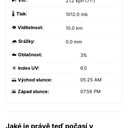
🌬️
Vítr:
21.2 kph (71°)
🌡️
Tlak:
1012.0 mb
👁️
Viditelnost:
10.0 km
🌧️
Srážky:
0.0 mm
☁️
Oblačnost:
3%
☀️
Index UV:
6.0
🌅
Východ slunce:
05:25 AM
🌇
Západ slunce:
07:56 PM
Jaké je právě teď počasí v