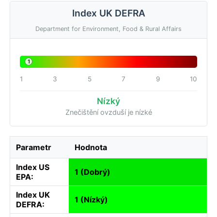
Index UK DEFRA
Department for Environment, Food & Rural Affairs
1
1
3
5
7
9
10
Nízký
Znečištění ovzduší je nízké
Parametr
Hodnota
Index US
1 (Dobrý)
EPA:
Index UK
1 (Nízký)
DEFRA: