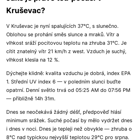
Kruševac?
V Kruševac je nyní spalujících 37°C, s slunečno.
Oblohou se prohání směs slunce a mraků. Vítr a
vlhkost sráží pocitovou teplotu na zhruba 31°C. Je
cítit znatelný vítr 21 km/h z west. Vzduch je suchý,
vlhkost klesla na 12 %.
Dýchejte klidně: kvalita vzduchu je dobrá, index EPA
1. Střední UV index 6 — v poledním slunci buďte
opatrní. Denní světlo trvá od 05:25 AM do 07:56 PM
— přibližně 14h 31m.
Dnes se neočekává žádný déšť, předpověď hlásí
minimum srážek. Suché počasí by mělo vydržet dnes
i dnes v noci. Dnes je tepleji než obvykle — zhruba o
8°C nad typickou nejvyšší teplotou 29°C pro srpna.