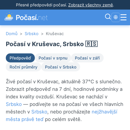
Přesné předpovědi počasí
.
Zobrazit všechny země
.
☰
Počasí.
net
🌐
Domů
>
Srbsko
>
Kruševac
Počasí v Kruševac, Srbsko 🇷🇸
Předpověď
Počasí v srpnu
Počasí v září
Roční průměry
Počasí v Srbsko
Živé počasí v Kruševac, aktuálně 37°C s slunečno.
Zobrazit předpověď na 7 dní, hodinové podmínky a
index kvality ovzduší. Kruševac se nachází v
Srbsko
— podívejte se na počasí ve všech hlavních
městech v
Srbsko
, nebo procházejte
nejžhavější
města právě teď
po celém světě.