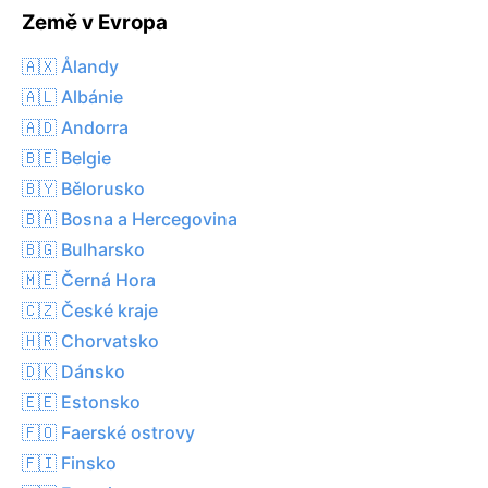
Země v Evropa
🇦🇽 Ålandy
🇦🇱 Albánie
🇦🇩 Andorra
🇧🇪 Belgie
🇧🇾 Bělorusko
🇧🇦 Bosna a Hercegovina
🇧🇬 Bulharsko
🇲🇪 Černá Hora
🇨🇿 České kraje
🇭🇷 Chorvatsko
🇩🇰 Dánsko
🇪🇪 Estonsko
🇫🇴 Faerské ostrovy
🇫🇮 Finsko