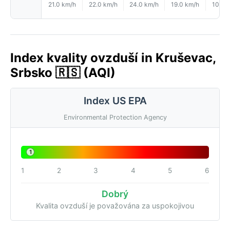
21.0 km/h
22.0 km/h
24.0 km/h
19.0 km/h
10.0 
Index kvality ovzduší in Kruševac,
Srbsko 🇷🇸 (AQI)
Index US EPA
Environmental Protection Agency
1
1
2
3
4
5
6
Dobrý
Kvalita ovzduší je považována za uspokojivou