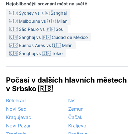
Nejoblíbenější srovnání měst na světě:
🇦🇺 Sydney vs 🇨🇳 Šanghaj
🇦🇺 Melbourne vs 🇮🇹 Milán
🇧🇷 São Paulo vs 🇰🇷 Soul
🇨🇳 Šanghaj vs 🇲🇽 Ciudad de México
🇦🇷 Buenos Aires vs 🇮🇹 Milán
🇨🇳 Šanghaj vs 🇯🇵 Tokio
Počasí v dalších hlavních městech
v Srbsko 🇷🇸
Bělehrad
Niš
Novi Sad
Zemun
Kragujevac
Čačak
Novi Pazar
Kraljevo
Zrenjanin
Pančevo