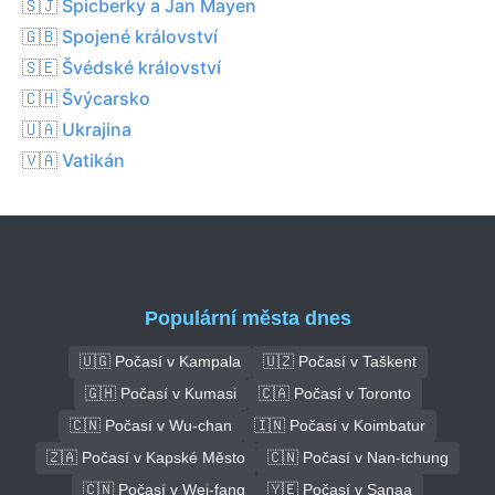
🇸🇯 Špicberky a Jan Mayen
🇬🇧 Spojené království
🇸🇪 Švédské království
🇨🇭 Švýcarsko
🇺🇦 Ukrajina
🇻🇦 Vatikán
Populární města dnes
🇺🇬 Počasí v Kampala
🇺🇿 Počasí v Taškent
🇬🇭 Počasí v Kumasi
🇨🇦 Počasí v Toronto
🇨🇳 Počasí v Wu-chan
🇮🇳 Počasí v Koimbatur
🇿🇦 Počasí v Kapské Město
🇨🇳 Počasí v Nan-tchung
🇨🇳 Počasí v Wej-fang
🇾🇪 Počasí v Sanaa