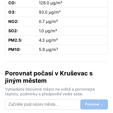
CO:
128.0 µg/m³
O3:
93.0 µg/m³
NO2:
0.7 µg/m³
SO2:
1.0 µg/m³
PM2.5:
4.3 µg/m³
PM10:
5.9 µg/m³
Porovnat počasí v Kruševac s
jiným městem
Vyhledejte libovolné město na světě a porovnejte
teplotu, podmínky a předpověď vedle sebe.
Porovnat →