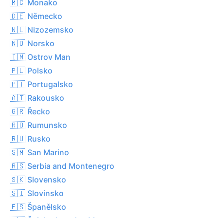
🇲🇨 Monako
🇩🇪 Německo
🇳🇱 Nizozemsko
🇳🇴 Norsko
🇮🇲 Ostrov Man
🇵🇱 Polsko
🇵🇹 Portugalsko
🇦🇹 Rakousko
🇬🇷 Řecko
🇷🇴 Rumunsko
🇷🇺 Rusko
🇸🇲 San Marino
🇷🇸 Serbia and Montenegro
🇸🇰 Slovensko
🇸🇮 Slovinsko
🇪🇸 Španělsko