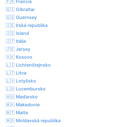
🇫🇷 Francie
🇬🇮 Gibraltar
🇬🇬 Guernsey
🇮🇪 Irská republika
🇮🇸 Island
🇮🇹 Itálie
🇯🇪 Jersey
🇽🇰 Kosovo
🇱🇮 Lichtenštejnsko
🇱🇹 Litva
🇱🇻 Lotyšsko
🇱🇺 Lucembursko
🇭🇺 Maďarsko
🇲🇰 Makedonie
🇲🇹 Malta
🇲🇩 Moldavská republika