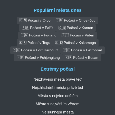
Populární města dnes
🇨🇳 Počasí v C-po
🇨🇳 Počasí v Chuej-čou
🇫🇷 Počasí v Paříž
🇨🇳 Počasí v Kanton
🇨🇳 Počasí v Fu-jang
🇦🇹 Počasí v Vídeň
🇰🇷 Počasí v Tegu
🇰🇪 Počasí v Kakamega
🇳🇬 Počasí v Port Harcourt
🇷🇺 Počasí v Petrohrad
🇰🇵 Počasí v Pchjongjang
🇰🇷 Počasí v Busan
Extrémy počasí
Nejžhavější města právě teď
Nejchladnější města právě teď
Města s nejvíce deštěm
Města s největším větrem
Nejslunnější města