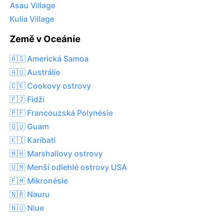
Asau Village
Kulia Village
Země v Oceánie
🇦🇸 Americká Samoa
🇦🇺 Austrálie
🇨🇰 Cookovy ostrovy
🇫🇯 Fidži
🇵🇫 Francouzská Polynésie
🇬🇺 Guam
🇰🇮 Karibati
🇲🇭 Marshallovy ostrovy
🇺🇲 Menší odlehlé ostrovy USA
🇫🇲 Mikronésie
🇳🇷 Nauru
🇳🇺 Niue