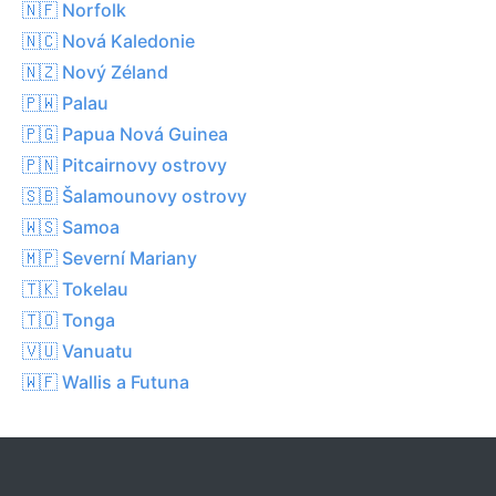
🇳🇫 Norfolk
🇳🇨 Nová Kaledonie
🇳🇿 Nový Zéland
🇵🇼 Palau
🇵🇬 Papua Nová Guinea
🇵🇳 Pitcairnovy ostrovy
🇸🇧 Šalamounovy ostrovy
🇼🇸 Samoa
🇲🇵 Severní Mariany
🇹🇰 Tokelau
🇹🇴 Tonga
🇻🇺 Vanuatu
🇼🇫 Wallis a Futuna