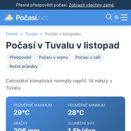
Přesné předpovědi počasí
.
Zobrazit všechny země
.
☰
Počasí.
net
🌐
Domů
>
Tuvalu
>
Počasí v listopadu
Počasí v Tuvalu v listopad
Předpověď
Počasí v srpnu
Počasí v září
Roční průměry
Celostátní klimatické normály napříč 14 městy v
Tuvalu.
PRŮMĚRNÉ MAXIMUM
PRŮMĚRNÉ MINIMUM
29°C
28°C
SRÁŽKY
SLUNEČNÍ SVIT
206 mm
1.5h/den