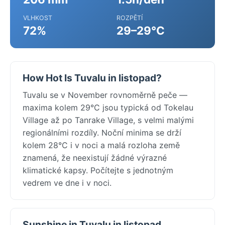
VLHKOST
ROZPĚTÍ
72%
29–29°C
How Hot Is Tuvalu in listopad?
Tuvalu se v November rovnoměrně peče —
maxima kolem 29°C jsou typická od Tokelau
Village až po Tanrake Village, s velmi malými
regionálními rozdíly. Noční minima se drží
kolem 28°C i v noci a malá rozloha země
znamená, že neexistují žádné výrazné
klimatické kapsy. Počítejte s jednotným
vedrem ve dne i v noci.
Sunshine in Tuvalu in listopad