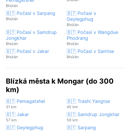
Bhútán
🇧🇹 Počasí v Sarpang
🇧🇹 Počasí v
Geylegphug
Bhútán
Bhútán
🇧🇹 Počasí v Samdrup
🇧🇹 Počasí v Wangdue
Jongkhar
Phodrang
Bhútán
Bhútán
🇧🇹 Počasí v Jakar
🇧🇹 Počasí v Samtse
Bhútán
Bhútán
Blízká města k Mongar (do 300
km)
🇧🇹 Pemagatshel
🇧🇹 Trashi Yangtse
31 km
45 km
🇧🇹 Jakar
🇧🇹 Samdrup Jongkhar
57 km
59 km
🇧🇹 Geylegphug
🇧🇹 Sarpang