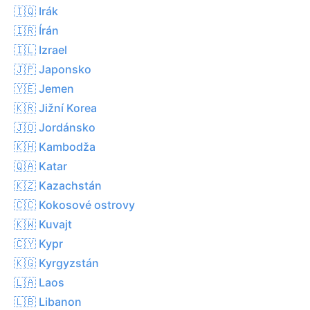
🇮🇶 Irák
🇮🇷 Írán
🇮🇱 Izrael
🇯🇵 Japonsko
🇾🇪 Jemen
🇰🇷 Jižní Korea
🇯🇴 Jordánsko
🇰🇭 Kambodža
🇶🇦 Katar
🇰🇿 Kazachstán
🇨🇨 Kokosové ostrovy
🇰🇼 Kuvajt
🇨🇾 Kypr
🇰🇬 Kyrgyzstán
🇱🇦 Laos
🇱🇧 Libanon