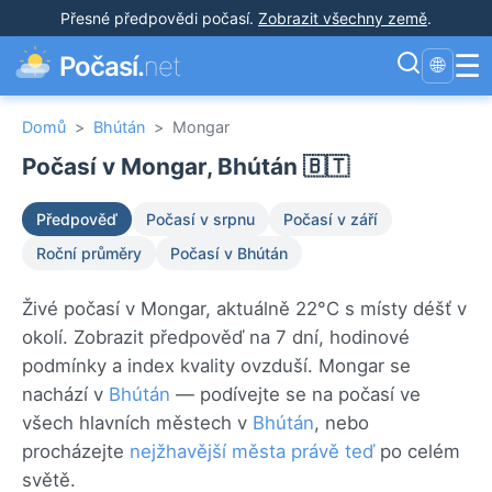
Přesné předpovědi počasí
.
Zobrazit všechny země
.
☰
Počasí.
net
🌐
Domů
>
Bhútán
>
Mongar
Počasí v Mongar, Bhútán 🇧🇹
Předpověď
Počasí v srpnu
Počasí v září
Roční průměry
Počasí v Bhútán
Živé počasí v Mongar, aktuálně 22°C s místy déšť v
okolí. Zobrazit předpověď na 7 dní, hodinové
podmínky a index kvality ovzduší. Mongar se
nachází v
Bhútán
— podívejte se na počasí ve
všech hlavních městech v
Bhútán
, nebo
procházejte
nejžhavější města právě teď
po celém
světě.