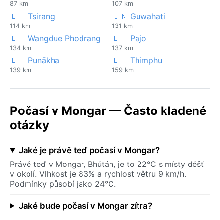
87 km
107 km
🇧🇹 Tsirang
🇮🇳 Guwahati
114 km
131 km
🇧🇹 Wangdue Phodrang
🇧🇹 Pajo
134 km
137 km
🇧🇹 Punākha
🇧🇹 Thimphu
139 km
159 km
Počasí v Mongar — Často kladené
otázky
Jaké je právě teď počasí v Mongar?
Právě teď v Mongar, Bhútán, je to 22°C s místy déšť
v okolí. Vlhkost je 83% a rychlost větru 9 km/h.
Podmínky působí jako 24°C.
Jaké bude počasí v Mongar zítra?