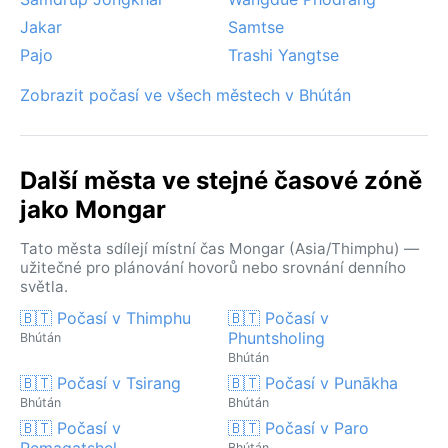
Jakar
Samtse
Pajo
Trashi Yangtse
Zobrazit počasí ve všech městech v Bhútán
Další města ve stejné časové zóně
jako Mongar
Tato města sdílejí místní čas Mongar (Asia/Thimphu) —
užitečné pro plánování hovorů nebo srovnání denního
světla.
🇧🇹 Počasí v Thimphu
🇧🇹 Počasí v
Phuntsholing
Bhútán
Bhútán
🇧🇹 Počasí v Tsirang
🇧🇹 Počasí v Punākha
Bhútán
Bhútán
🇧🇹 Počasí v
🇧🇹 Počasí v Paro
Pemagatshel
Bhútán