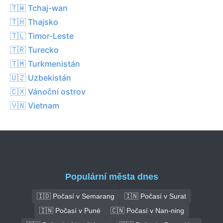
🇹🇼 Tchaj-wan
🇹🇭 Thajsko
🇹🇱 Timor-Leste
🇹🇷 Turecko
🇹🇲 Turkmenistán
🇺🇿 Uzbekistán
🇨🇽 Vánoční ostrov
🇻🇳 Vietnam
Populární města dnes
🇮🇩 Počasí v Semarang
🇮🇳 Počasí v Surat
🇮🇳 Počasí v Puné
🇨🇳 Počasí v Nan-ning