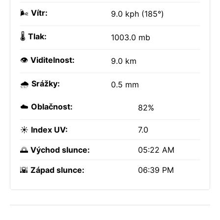
🌬️
Vítr:
9.0 kph (185°)
🌡️
Tlak:
1003.0 mb
👁️
Viditelnost:
9.0 km
🌧️
Srážky:
0.5 mm
☁️
Oblačnost:
82%
☀️
Index UV:
7.0
🌅
Východ slunce:
05:22 AM
🌇
Západ slunce:
06:39 PM