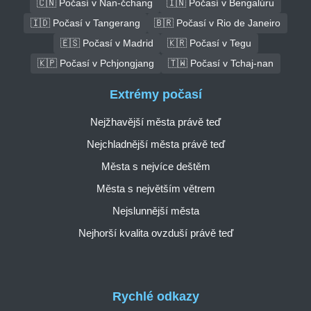
🇨🇳 Počasí v Nan-čchang
🇮🇳 Počasí v Bengalúru
🇮🇩 Počasí v Tangerang
🇧🇷 Počasí v Rio de Janeiro
🇪🇸 Počasí v Madrid
🇰🇷 Počasí v Tegu
🇰🇵 Počasí v Pchjongjang
🇹🇼 Počasí v Tchaj-nan
Extrémy počasí
Nejžhavější města právě teď
Nejchladnější města právě teď
Města s nejvíce deštěm
Města s největším větrem
Nejslunnější města
Nejhorší kvalita ovzduší právě teď
Rychlé odkazy