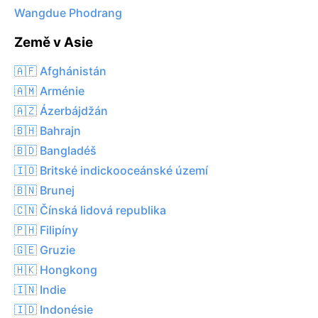
Wangdue Phodrang
Země v Asie
🇦🇫 Afghánistán
🇦🇲 Arménie
🇦🇿 Ázerbájdžán
🇧🇭 Bahrajn
🇧🇩 Bangladéš
🇮🇴 Britské indickooceánské území
🇧🇳 Brunej
🇨🇳 Čínská lidová republika
🇵🇭 Filipíny
🇬🇪 Gruzie
🇭🇰 Hongkong
🇮🇳 Indie
🇮🇩 Indonésie