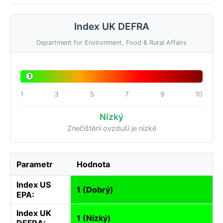
Index UK DEFRA
Department for Environment, Food & Rural Affairs
1
1
3
5
7
9
10
Nízký
Znečištění ovzduší je nízké
Parametr
Hodnota
Index US
1 (Dobrý)
EPA:
Index UK
1 (Nízký)
DEFRA: