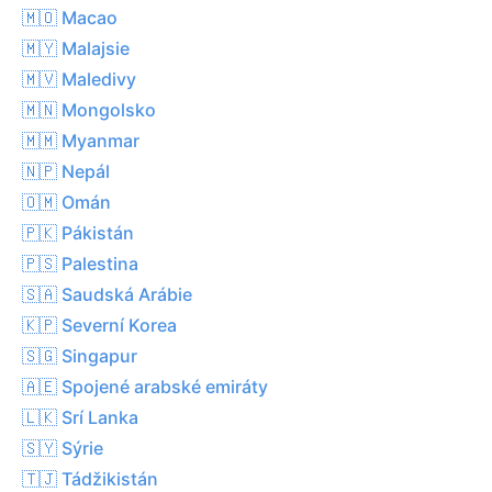
🇲🇴 Macao
🇲🇾 Malajsie
🇲🇻 Maledivy
🇲🇳 Mongolsko
🇲🇲 Myanmar
🇳🇵 Nepál
🇴🇲 Omán
🇵🇰 Pákistán
🇵🇸 Palestina
🇸🇦 Saudská Arábie
🇰🇵 Severní Korea
🇸🇬 Singapur
🇦🇪 Spojené arabské emiráty
🇱🇰 Srí Lanka
🇸🇾 Sýrie
🇹🇯 Tádžikistán