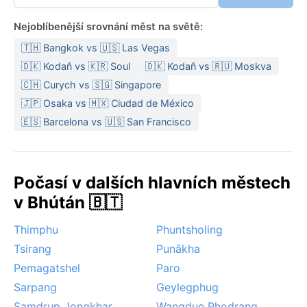
Nejoblíbenější srovnání měst na světě:
🇹🇭 Bangkok vs 🇺🇸 Las Vegas
🇩🇰 Kodaň vs 🇰🇷 Soul
🇩🇰 Kodaň vs 🇷🇺 Moskva
🇨🇭 Curych vs 🇸🇬 Singapore
🇯🇵 Osaka vs 🇲🇽 Ciudad de México
🇪🇸 Barcelona vs 🇺🇸 San Francisco
Počasí v dalších hlavních městech
v Bhútán 🇧🇹
Thimphu
Phuntsholing
Tsirang
Punākha
Pemagatshel
Paro
Sarpang
Geylegphug
Samdrup Jongkhar
Wangdue Phodrang