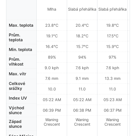
Mí
Mlha
Slabá přeháňka
Slabá přeháňka
Max. teplota
23.8°C
20.4°C
19.8°C
Prům.
19.1°C
18.2°C
17.5°C
teplota
16.4°C
15.7°C
15.9°C
Min. teplota
89%
94%
97%
Prům.
vlhkost
9.0 kph
7.6 kph
7.6 kph
Max. vítr
7.6 mm
9.1 mm
13.3 mm
Celkové
srážky
10.0
11.0
11.0
Index UV
05:22 AM
05:22 AM
05:23 AM
0
Východ
06:39 PM
06:38 PM
06:37 PM
slunce
Waning
Waning
Waning
N
Západ
Crescent
Crescent
Crescent
slunce