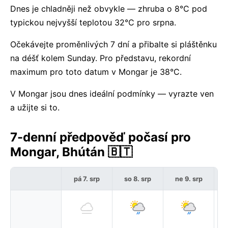
Dnes je chladněji než obvykle — zhruba o 8°C pod
typickou nejvyšší teplotou 32°C pro srpna.
Očekávejte proměnlivých 7 dní a přibalte si pláštěnku
na déšť kolem Sunday. Pro představu, rekordní
maximum pro toto datum v Mongar je 38°C.
V Mongar jsou dnes ideální podmínky — vyrazte ven
a užijte si to.
7-denní předpověď počasí pro
Mongar, Bhútán 🇧🇹
pá 7. srp
so 8. srp
ne 9. srp
p