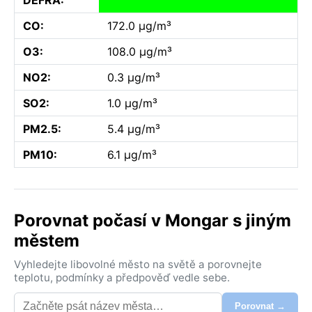
CO:
172.0 µg/m³
O3:
108.0 µg/m³
NO2:
0.3 µg/m³
SO2:
1.0 µg/m³
PM2.5:
5.4 µg/m³
PM10:
6.1 µg/m³
Porovnat počasí v Mongar s jiným
městem
Vyhledejte libovolné město na světě a porovnejte
teplotu, podmínky a předpověď vedle sebe.
Porovnat →