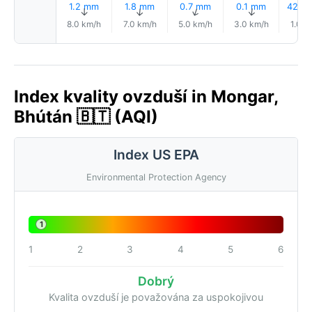
1.2 mm
1.8 mm
0.7 mm
0.1 mm
42% D
↑
↑
↑
↑
8.0 km/h
7.0 km/h
5.0 km/h
3.0 km/h
1.0 k
Index kvality ovzduší in Mongar,
Bhútán 🇧🇹 (AQI)
Index US EPA
Environmental Protection Agency
1
1
2
3
4
5
6
Dobrý
Kvalita ovzduší je považována za uspokojivou