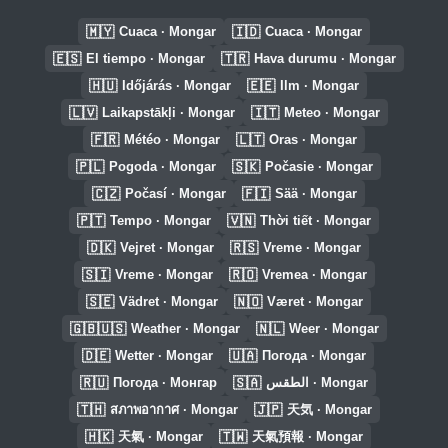
🇲🇾
🇮🇩
Cuaca · Mongar
Cuaca · Mongar
🇪🇸
🇹🇷
El tiempo · Mongar
Hava durumu · Mongar
🇭🇺
🇪🇪
Időjárás · Mongar
Ilm · Mongar
🇱🇻
🇮🇹
Laikapstākļi · Mongar
Meteo · Mongar
🇫🇷
🇱🇹
Météo · Mongar
Oras · Mongar
🇵🇱
🇸🇰
Pogoda · Mongar
Počasie · Mongar
🇨🇿
🇫🇮
Počasí · Mongar
Sää · Mongar
🇵🇹
🇻🇳
Tempo · Mongar
Thời tiết · Mongar
🇩🇰
🇷🇸
Vejret · Mongar
Vreme · Mongar
🇸🇮
🇷🇴
Vreme · Mongar
Vremea · Mongar
🇸🇪
🇳🇴
Vädret · Mongar
Været · Mongar
🇬🇧🇺🇸
🇳🇱
Weather · Mongar
Weer · Mongar
🇩🇪
🇺🇦
Wetter · Mongar
Погода · Mongar
🇷🇺
🇸🇦
Погода · Монгар
الطقس · Mongar
🇹🇭
🇯🇵
สภาพอากาศ · Mongar
天気 · Mongar
🇭🇰
🇹🇼
天氣 · Mongar
天氣預報 · Mongar