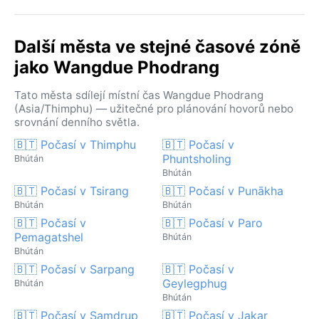
Další města ve stejné časové zóně
jako Wangdue Phodrang
Tato města sdílejí místní čas Wangdue Phodrang
(Asia/Thimphu) — užitečné pro plánování hovorů nebo
srovnání denního světla.
🇧🇹 Počasí v Thimphu
🇧🇹 Počasí v
Phuntsholing
Bhútán
Bhútán
🇧🇹 Počasí v Tsirang
🇧🇹 Počasí v Punākha
Bhútán
Bhútán
🇧🇹 Počasí v
🇧🇹 Počasí v Paro
Pemagatshel
Bhútán
Bhútán
🇧🇹 Počasí v Sarpang
🇧🇹 Počasí v
Geylegphug
Bhútán
Bhútán
🇧🇹 Počasí v Samdrup
🇧🇹 Počasí v Jakar