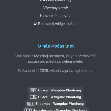
Všechny země
Hlavní města světa
🧩 Bezplatný widget počasí
O nás Počasí.net
Váš spolehlivý zdroj přesných, živých předpovědí
počasí pro města po celém světě.
Počasí.net © 2026. Všechna práva vyhrazena.
🇲🇾
Cuaca · Wangdue Phodrang
🇮🇩
Cuaca · Wangdue Phodrang
🇪🇸
El tiempo · Wangdue Phodrang
🇹🇷
Hava durumu · Wangdue Phodrang