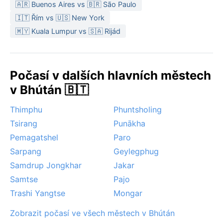
🇦🇷 Buenos Aires vs 🇧🇷 São Paulo
na zimu pak vrstvy a teplý svetr.
🇮🇹 Řím vs 🇺🇸 New York
Nejvhodnějším obdobím pro návštěvu z hlediska
🇲🇾 Kuala Lumpur vs 🇸🇦 Rijád
počasí je jaro od března do května a podzim od září
do listopadu, kdy panují mírné teploty a minimum
srážek. Monzun od června do září přináší intenzivní
Počasí v dalších hlavních městech
deště a občasné záplavy v údolích. V zimě se může v
v Bhútán 🇧🇹
ranních hodinách tvořit mlha, která zahaluje město do
tajemného hávu. Sníh ve Wangdue Phodrang je
Thimphu
Phuntsholing
vzácný, ale okolní horské štíty bývají b
Tsirang
Punākha
Pemagatshel
Paro
Sarpang
Geylegphug
Samdrup Jongkhar
Jakar
Samtse
Pajo
Trashi Yangtse
Mongar
Zobrazit počasí ve všech městech v Bhútán