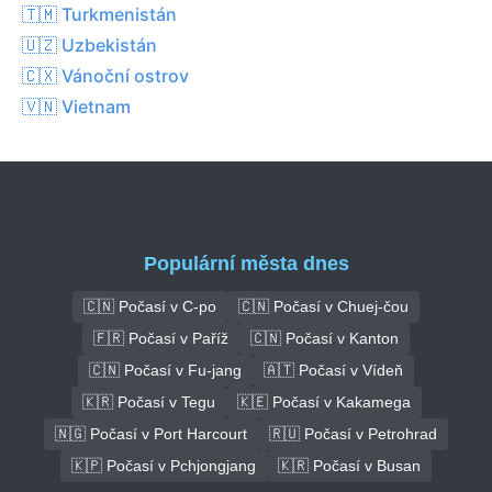
🇹🇲 Turkmenistán
🇺🇿 Uzbekistán
🇨🇽 Vánoční ostrov
🇻🇳 Vietnam
Populární města dnes
🇨🇳 Počasí v C-po
🇨🇳 Počasí v Chuej-čou
🇫🇷 Počasí v Paříž
🇨🇳 Počasí v Kanton
🇨🇳 Počasí v Fu-jang
🇦🇹 Počasí v Vídeň
🇰🇷 Počasí v Tegu
🇰🇪 Počasí v Kakamega
🇳🇬 Počasí v Port Harcourt
🇷🇺 Počasí v Petrohrad
🇰🇵 Počasí v Pchjongjang
🇰🇷 Počasí v Busan