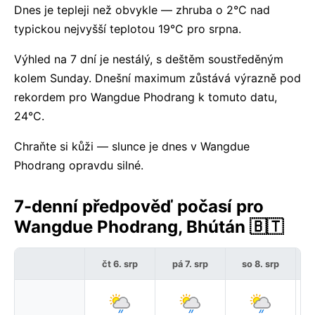
Dnes je tepleji než obvykle — zhruba o 2°C nad
typickou nejvyšší teplotou 19°C pro srpna.
Výhled na 7 dní je nestálý, s deštěm soustředěným
kolem Sunday. Dnešní maximum zůstává výrazně pod
rekordem pro Wangdue Phodrang k tomuto datu,
24°C.
Chraňte si kůži — slunce je dnes v Wangdue
Phodrang opravdu silné.
7-denní předpověď počasí pro
Wangdue Phodrang, Bhútán 🇧🇹
čt 6. srp
pá 7. srp
so 8. srp