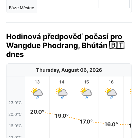
Fáze Měsíce
Hodinová předpověď počasí pro
Wangdue Phodrang, Bhútán 🇧🇹
dnes
Thursday, August 06, 2026
13
14
15
16
17
23.0°C
20.0°
20.0°C
19.0°
17.0°
16.0°
16.
16.0°C
12.0°C