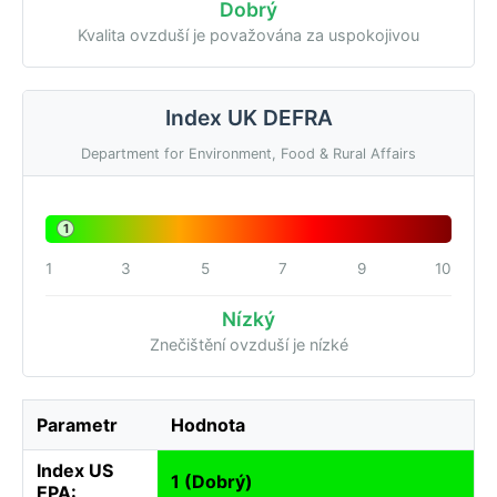
Dobrý
Kvalita ovzduší je považována za uspokojivou
Index UK DEFRA
Department for Environment, Food & Rural Affairs
1
1
3
5
7
9
10
Nízký
Znečištění ovzduší je nízké
Parametr
Hodnota
Index US
1 (Dobrý)
EPA: