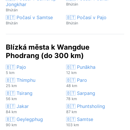
Jongkhar
Bhútán
Bhútán
🇧🇹 Počasí v Samtse
🇧🇹 Počasí v Pajo
Bhútán
Bhútán
Blízká města k Wangdue
Phodrang (do 300 km)
🇧🇹 Pajo
🇧🇹 Punākha
5 km
12 km
🇧🇹 Thimphu
🇧🇹 Paro
25 km
48 km
🇧🇹 Tsirang
🇧🇹 Sarpang
56 km
78 km
🇧🇹 Jakar
🇧🇹 Phuntsholing
84 km
87 km
🇧🇹 Geylegphug
🇧🇹 Samtse
90 km
103 km