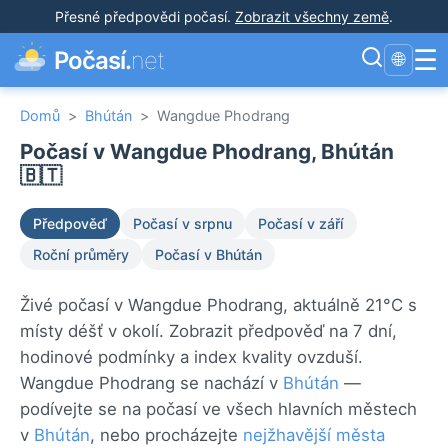
Přesné předpovědi počasí
.
Zobrazit všechny země
.
☰
Počasí.
net
🌐
Domů
>
Bhútán
>
Wangdue Phodrang
Počasí v Wangdue Phodrang, Bhútán
🇧🇹
Předpověď
Počasí v srpnu
Počasí v září
Roční průměry
Počasí v Bhútán
Živé počasí v Wangdue Phodrang, aktuálně 21°C s
místy déšť v okolí. Zobrazit předpověď na 7 dní,
hodinové podmínky a index kvality ovzduší.
Wangdue Phodrang se nachází v
Bhútán
—
podívejte se na počasí ve všech hlavních městech
v
Bhútán
, nebo procházejte
nejžhavější města