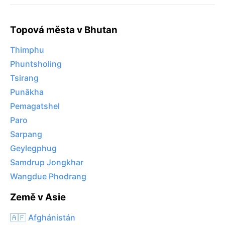
Topová města v Bhutan
Thimphu
Phuntsholing
Tsirang
Punākha
Pemagatshel
Paro
Sarpang
Geylegphug
Samdrup Jongkhar
Wangdue Phodrang
Země v Asie
🇦🇫 Afghánistán