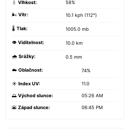
💧
Vlhkost:
58%
🌬️
Vítr:
10.1 kph (112°)
🌡️
Tlak:
1005.0 mb
👁️
Viditelnost:
10.0 km
🌧️
Srážky:
0.5 mm
☁️
Oblačnost:
74%
☀️
Index UV:
11.0
🌅
Východ slunce:
05:26 AM
🌇
Západ slunce:
06:45 PM