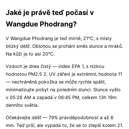
Jaké je právě teď počasí v
Wangdue Phodrang?
V Wangdue Phodrang je teď mírně, 21°C, s místy
blízký déšť. Oblohou se prohání směs slunce a mraků.
Na kůži je to asi 20°C.
Vzduch je dnes čistý — index EPA 1, s nízkou
hodnotou PM2.5 2. UV záření je extrémní, hodnota 11
— nechráněná pokožka se může rychle spálit,
minimalizujte pobyt na poledním slunci. Slunce vyšlo
v 05:26 AM a zapadá v 06:45 PM, celkem 13h 19m
denního světla.
Očekávejte déšť — 79% pravděpodobnost a až 6
mm. Teď prší, ale vypadá to, že se to zlepší kolem 21.