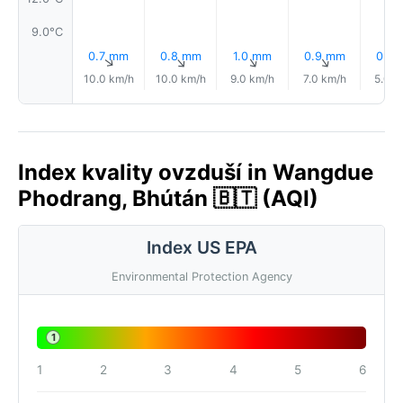
9.0°C
0.7 mm
0.8 mm
1.0 mm
0.9 mm
0.5
↑
↑
↑
↑
10.0 km/h
10.0 km/h
9.0 km/h
7.0 km/h
5.0 k
Index kvality ovzduší in Wangdue
Phodrang, Bhútán 🇧🇹 (AQI)
Index US EPA
Environmental Protection Agency
1
1
2
3
4
5
6