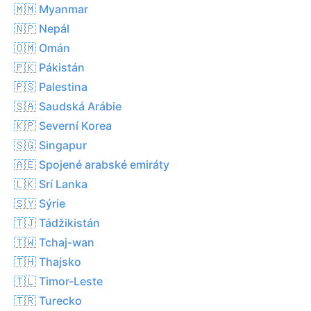
🇲🇲 Myanmar
🇳🇵 Nepál
🇴🇲 Omán
🇵🇰 Pákistán
🇵🇸 Palestina
🇸🇦 Saudská Arábie
🇰🇵 Severní Korea
🇸🇬 Singapur
🇦🇪 Spojené arabské emiráty
🇱🇰 Srí Lanka
🇸🇾 Sýrie
🇹🇯 Tádžikistán
🇹🇼 Tchaj-wan
🇹🇭 Thajsko
🇹🇱 Timor-Leste
🇹🇷 Turecko