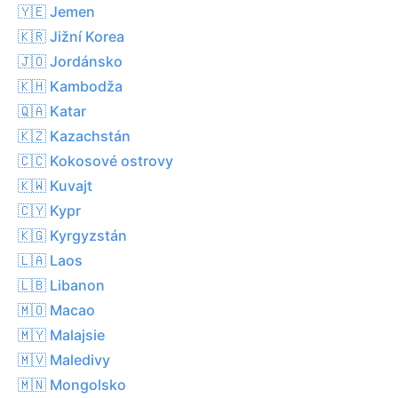
🇾🇪 Jemen
🇰🇷 Jižní Korea
🇯🇴 Jordánsko
🇰🇭 Kambodža
🇶🇦 Katar
🇰🇿 Kazachstán
🇨🇨 Kokosové ostrovy
🇰🇼 Kuvajt
🇨🇾 Kypr
🇰🇬 Kyrgyzstán
🇱🇦 Laos
🇱🇧 Libanon
🇲🇴 Macao
🇲🇾 Malajsie
🇲🇻 Maledivy
🇲🇳 Mongolsko