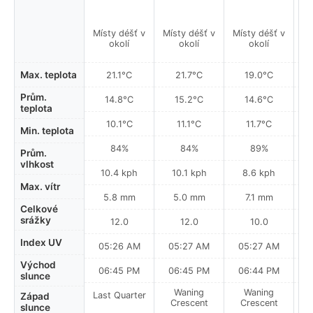
Místy déšť v
Místy déšť v
Místy déšť v
okolí
okolí
okolí
Max. teplota
21.1°C
21.7°C
19.0°C
Prům.
14.8°C
15.2°C
14.6°C
teplota
10.1°C
11.1°C
11.7°C
Min. teplota
84%
84%
89%
Prům.
vlhkost
10.4 kph
10.1 kph
8.6 kph
Max. vítr
5.8 mm
5.0 mm
7.1 mm
Celkové
srážky
12.0
12.0
10.0
Index UV
05:26 AM
05:27 AM
05:27 AM
0
Východ
06:45 PM
06:45 PM
06:44 PM
slunce
Waning
Waning
Last Quarter
Západ
Crescent
Crescent
slunce