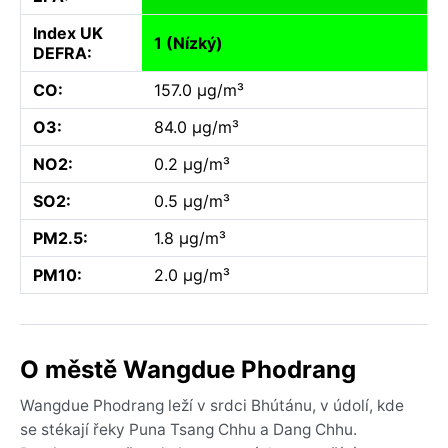
Index UK
1 (Nízký)
DEFRA:
CO:
157.0 µg/m³
O3:
84.0 µg/m³
NO2:
0.2 µg/m³
SO2:
0.5 µg/m³
PM2.5:
1.8 µg/m³
PM10:
2.0 µg/m³
O městě Wangdue Phodrang
Wangdue Phodrang leží v srdci Bhútánu, v údolí, kde
se stékají řeky Puna Tsang Chhu a Dang Chhu.