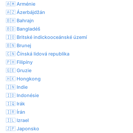
🇦🇲 Arménie
🇦🇿 Ázerbájdžán
🇧🇭 Bahrajn
🇧🇩 Bangladéš
🇮🇴 Britské indickooceánské území
🇧🇳 Brunej
🇨🇳 Čínská lidová republika
🇵🇭 Filipíny
🇬🇪 Gruzie
🇭🇰 Hongkong
🇮🇳 Indie
🇮🇩 Indonésie
🇮🇶 Irák
🇮🇷 Írán
🇮🇱 Izrael
🇯🇵 Japonsko