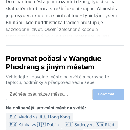
Dominantou města je impozantní dzong, tyčící se na
skalnatém hřebeni a střežící okolní krajinu. Atmosféra
je prosycena klidem a spiritualitou – typickým rysem
Bhútánu, kde buddhistická tradice prostupuje
každodenní život. Okolní zalesněné kopce a
terasovitá rýžová pole vytvářejí malebnou kulisu.
Wangdue Phodrang není turisticky přeplněný, nabízí
autentický pohled do života v himálajském království,
Porovnat počasí v Wangdue
kde se příroda a kultura prolínají v harmonii.
Phodrang s jiným městem
Podle Köppenovy klasifikace má Wangdue Phodrang
vlhké subtropické podnebí se suchou zimou (Cwa).
Vyhledejte libovolné město na světě a porovnejte
Léta od června do srpna jsou teplá a velmi vlhká, s
teplotu, podmínky a předpověď vedle sebe.
teplotami kolem 25–30 °C a vydatnými monzunovými
Porovnat →
dešti – většina ročních srážek (kolem 1000 mm)
spadne právě v tomto období. Zimy od prosince do
Nejoblíbenější srovnání měst na světě:
února jsou suché a chladné, s jasnými dny a nočními
mrazy; denní maxima se pohybují kolem 15 °C. Vlhkost
🇪🇸 Madrid vs 🇭🇰 Hong Kong
vzduchu je v létě vysoká, v zimě příjemná. Při balení
🇪🇬 Káhira vs 🇮🇪 Dublin
🇦🇺 Sydney vs 🇸🇦 Rijád
se hodí lehké oblečení a nepromokavá bunda na léto,