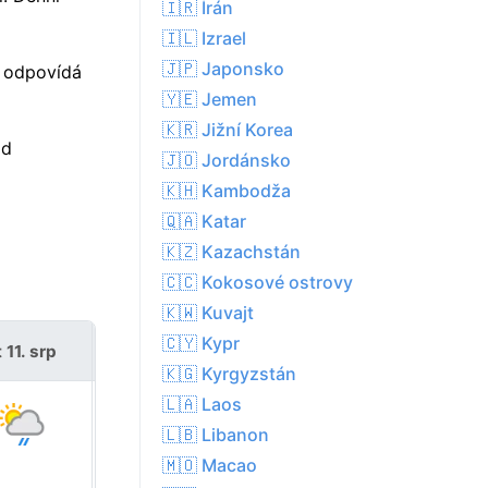
🇮🇷 Írán
🇮🇱 Izrael
🇯🇵 Japonsko
 odpovídá
🇾🇪 Jemen
🇰🇷 Jižní Korea
od
🇯🇴 Jordánsko
🇰🇭 Kambodža
🇶🇦 Katar
🇰🇿 Kazachstán
🇨🇨 Kokosové ostrovy
🇰🇼 Kuvajt
🇨🇾 Kypr
 11. srp
st 12. srp
🇰🇬 Kyrgyzstán
🇱🇦 Laos
🇱🇧 Libanon
🇲🇴 Macao