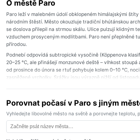
O městě Paro
Paro leží v malebném údolí obklopeném himálajskými štíty 
národním štěstí. Město okouzluje tradiční bhútánskou arch
se doslova přilepil na strmou skálu. Ulice pulzují klidným 
vzduchem prosyceným modlitbami. Paro není přeplněné turis
přírodou.
Podnebí odpovídá subtropické vysočině (Köppenova klasifi
20–25 °C, ale přinášejí monzunové deště – vlhkost stoupá 
od prosince do února se rtuť pohybuje kolem 0–10 °C, noc
zasněžené vrcholky. Srážky jsou výrazně nižší od listopadu 
a nepromokavá bunda, na zimu teplý svetr a větrovka. Vlhk
Nejlepší doba k návštěvě je jaro (březen až květen) a podzi
Porovnat počasí v Paro s jiným měs
obloha převážně jasná a výhledy na Himálaj nejsou rušen
kdy se do města sjíždějí lidé v tradičních krojích. Zajím
Vyhledejte libovolné město na světě a porovnejte teplotu,
mohou omezit pěší túry, ale údolí se zelená. V zimě se obča
vrcholcích. Hurikány ani silný vítr zde nehrozí, což dělá z