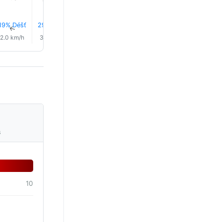
19% Déšť
29% Déšť
24% Déšť
18% Déšť
16% Déšť
0.0 mm
↑
↑
↑
↑
↑
↑
2.0 km/h
3.0 km/h
3.0 km/h
1.0 km/h
4.0 km/h
6.0 km/
s
10