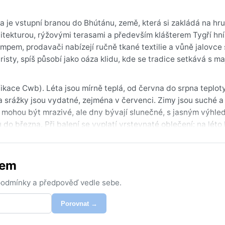
a je vstupní branou do Bhútánu, země, která si zakládá na h
itekturou, rýžovými terasami a především klášterem Tygří hní
tempem, prodavači nabízejí ručně tkané textilie a vůně jalovce 
ty, spíš působí jako oáza klidu, kde se tradice setkává s ma
kace Cwb). Léta jsou mírně teplá, od června do srpna teplot
a srážky jsou vydatné, zejména v červenci. Zimy jsou suché a
i mohou být mrazivé, ale dny bývají slunečné, s jasným výhl
do března. Při balení se vyplatí vrstevnaté oblečení: na léto 
ost v létě může být nepříjemná, ale suchý zimní vzduch je osv
m (září až listopad). Tehdy je počasí nejstabilnější – teploty 
tem
y monzunovou oblačností. Na podzim se koná slavnost Paro T
avým úkazem je monzunové období od června do září, kdy vyda
 podmínky a předpověď vedle sebe.
s v nižších polohách tvoří ranní mlhy, sněžení je vzácné a jen
 Paro bezpečnou destinaci po celý rok.
Porovnat →