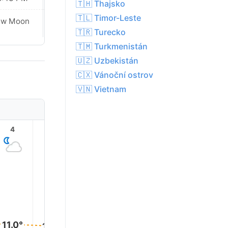
🇹🇭 Thajsko
🇹🇱 Timor-Leste
ew Moon
New Moon
🇹🇷 Turecko
🇹🇲 Turkmenistán
🇺🇿 Uzbekistán
🇨🇽 Vánoční ostrov
🇻🇳 Vietnam
4
5
6
7
8
9
18.0°
15.0°
13.0°
11.0°
11.0°
10.0°