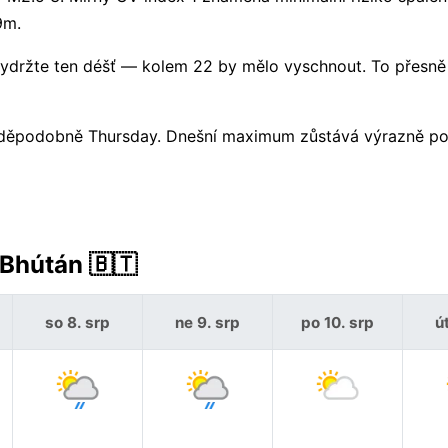
9m.
držte ten déšť — kolem 22 by mělo vyschnout. To přesně
avděpodobně Thursday. Dnešní maximum zůstává výrazně p
 Bhútán 🇧🇹
so 8. srp
ne 9. srp
po 10. srp
út