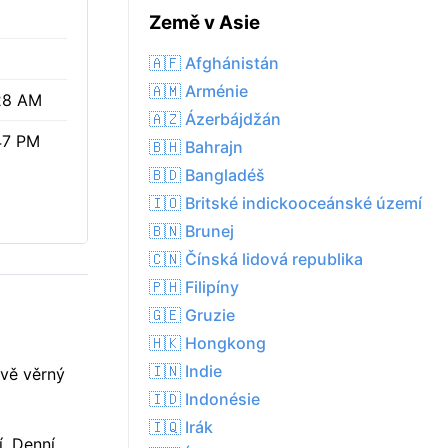
%
Země v Asie
🇦🇫 Afghánistán
🇦🇲 Arménie
28 AM
🇦🇿 Ázerbájdžán
47 PM
🇧🇭 Bahrajn
🇧🇩 Bangladéš
🇮🇴 Britské indickooceánské území
🇧🇳 Brunej
🇨🇳 Čínská lidová republika
🇵🇭 Filipíny
🇬🇪 Gruzie
🇭🇰 Hongkong
🇮🇳 Indie
ově věrný
🇮🇩 Indonésie
🇮🇶 Irák
í. Denní