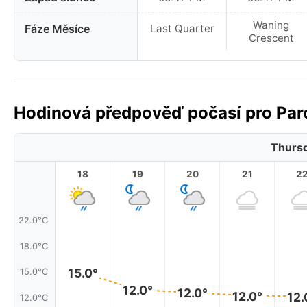
Waning
Fáze Měsíce
Last Quarter
Crescent
Hodinová předpověď počasí pro Paro
Thursd
18
19
20
21
2
22.0°C
18.0°C
15.0°
15.0°C
12.0°
12.0°
12.0°
12.
12.0°C