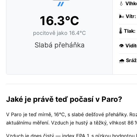
💧
Vlhk
16.3°C
🌬️
Vítr:
🌡️
Tlak:
pocitově jako 16.4°C
Slabá přeháňka
👁️
Vidit
🌧️
Sráž
Jaké je právě teď počasí v Paro?
V Paro je teď mírně, 16°C, s slabé dešťové přeháňky. Ro
aktuálnímu měření. Vzduch je hustý a těžký, vlhkost 86 
Vzduch je dnes čistý — index EPA 1, s nízkou hodnotou 