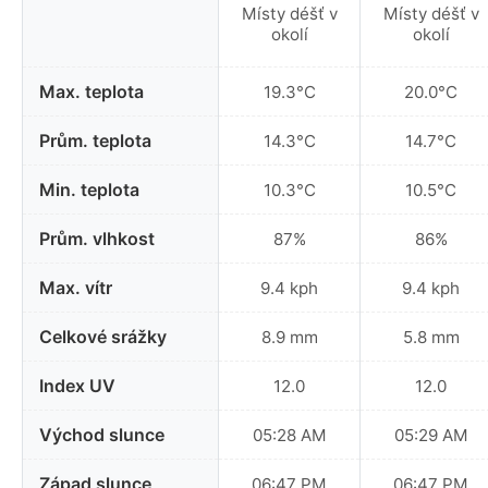
Místy déšť v
Místy déšť v
okolí
okolí
Max. teplota
19.3°C
20.0°C
Prům. teplota
14.3°C
14.7°C
Min. teplota
10.3°C
10.5°C
Prům. vlhkost
87%
86%
Max. vítr
9.4 kph
9.4 kph
Celkové srážky
8.9 mm
5.8 mm
Index UV
12.0
12.0
Východ slunce
05:28 AM
05:29 AM
Západ slunce
06:47 PM
06:47 PM