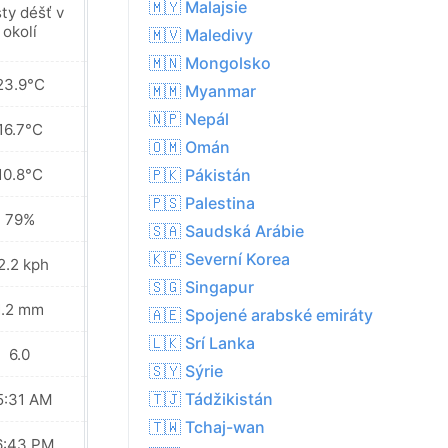
🇲🇾 Malajsie
ty déšť v
Místy déšť v
okolí
okolí
🇲🇻 Maledivy
🇲🇳 Mongolsko
23.9°C
22.4°C
🇲🇲 Myanmar
🇳🇵 Nepál
16.7°C
16.5°C
🇴🇲 Omán
10.8°C
13.8°C
🇵🇰 Pákistán
🇵🇸 Palestina
79%
86%
🇸🇦 Saudská Arábie
🇰🇵 Severní Korea
2.2 kph
9.7 kph
🇸🇬 Singapur
1.2 mm
5.2 mm
🇦🇪 Spojené arabské emiráty
🇱🇰 Srí Lanka
6.0
5.0
🇸🇾 Sýrie
🇹🇯 Tádžikistán
5:31 AM
05:31 AM
🇹🇼 Tchaj-wan
6:43 PM
06:43 PM