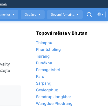
země
.
🌐
Amerika
Oceánie
Severní Amerika
▾
▼
▼
▼
Topová města v Bhutan
Thimphu
Phuntsholing
Tsirang
Punākha
vality
Pemagatshel
ázejte
Paro
Sarpang
Geylegphug
Samdrup Jongkhar
Wangdue Phodrang