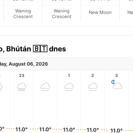
Waning
Waning
New Moon
N
Crescent
Crescent
, Bhútán 🇧🇹 dnes
ay, August 06, 2026
2
23
1
2
3
0°
11.0°
11.0°
11.0°
11.0°
11.0°