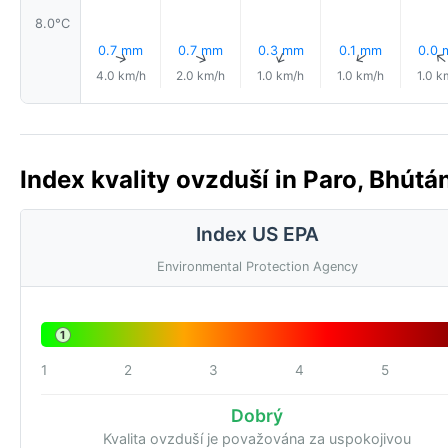
8.0°C
0.7 mm
0.7 mm
0.3 mm
0.1 mm
0.0
↑
↑
↑
↑
4.0 km/h
2.0 km/h
1.0 km/h
1.0 km/h
1.0 k
Index kvality ovzduší in Paro, Bhútá
Index US EPA
Environmental Protection Agency
1
1
2
3
4
5
Dobrý
Kvalita ovzduší je považována za uspokojivou