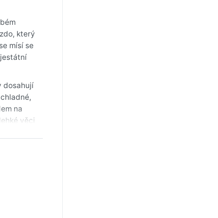
rubém
zdo, který
se mísí se
jestátní
y dosahují
 chladné,
edem na
lehké věci
ěžující.
příjemné,
shechu,
tné deště
 na