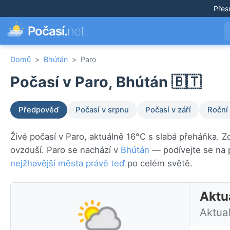
Přes
Počasí.
net
Domů
>
Bhútán
>
Paro
Počasí v Paro, Bhútán 🇧🇹
Předpověď
Počasí v srpnu
Počasí v září
Roční
Živé počasí v Paro, aktuálně 16°C s slabá přeháňka. Z
ovzduší. Paro se nachází v
Bhútán
— podívejte se na 
nejžhavější města právě teď
po celém světě.
Aktu
Aktua