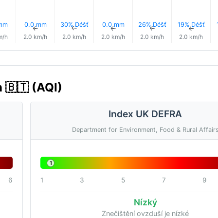
 mm
0.0 mm
30% Déšť
0.0 mm
26% Déšť
19% Déšť
↑
↑
↑
↑
↑
↑
m/h
2.0 km/h
2.0 km/h
2.0 km/h
2.0 km/h
2.0 km/h
n 🇧🇹 (AQI)
Index UK DEFRA
Department for Environment, Food & Rural Affair
1
6
1
3
5
7
9
Nízký
Znečištění ovzduší je nízké