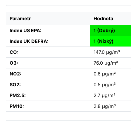
Parametr
Hodnota
Index US EPA:
1 (Dobrý)
Index UK DEFRA:
1 (Nízký)
CO:
147.0 µg/m³
O3:
76.0 µg/m³
NO2:
0.6 µg/m³
SO2:
0.5 µg/m³
PM2.5:
2.7 µg/m³
PM10:
2.8 µg/m³