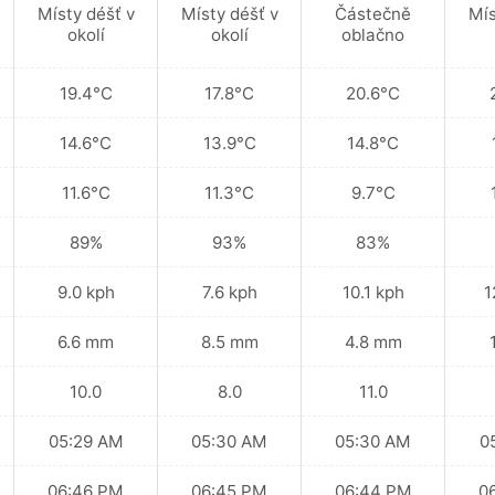
Místy déšť v
Místy déšť v
Částečně
Mís
okolí
okolí
oblačno
19.4°C
17.8°C
20.6°C
14.6°C
13.9°C
14.8°C
11.6°C
11.3°C
9.7°C
89%
93%
83%
9.0 kph
7.6 kph
10.1 kph
1
6.6 mm
8.5 mm
4.8 mm
10.0
8.0
11.0
05:29 AM
05:30 AM
05:30 AM
0
06:46 PM
06:45 PM
06:44 PM
0