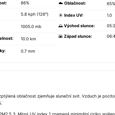
ost:
86%
☁️
Oblačnost:
65
5.8 kph (126°)
☀️
Index UV:
1.0
🌅
Východ slunce:
05:
1005.0 mb
🌇
Západ slunce:
06:
elnost:
10.0 km
ky:
0.7 mm
zptýlená oblačnost zjemňuje sluneční svit. Vzduch je pocit
%.
PM2.5 3. Mírný UV index 1 znamená minimální riziko spálen