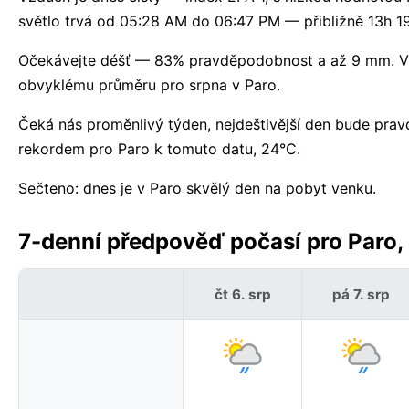
světlo trvá od 05:28 AM do 06:47 PM — přibližně 13h 1
Očekávejte déšť — 83% pravděpodobnost a až 9 mm. Vy
obvyklému průměru pro srpna v Paro.
Čeká nás proměnlivý týden, nejdeštivější den bude pr
rekordem pro Paro k tomuto datu, 24°C.
Sečteno: dnes je v Paro skvělý den na pobyt venku.
7-denní předpověď počasí pro Paro,
čt 6. srp
pá 7. srp