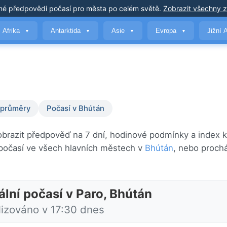
né předpovědi počasí
pro města po celém světě
.
Zobrazit všechny 
Afrika
Antarktida
Asie
Evropa
Jižní 
▼
▼
▼
▼
 průměry
Počasí v Bhútán
obrazit předpověď na 7 dní, hodinové podmínky a index k
počasí ve všech hlavních městech v
Bhútán
, nebo proch
ální počasí v Paro, Bhútán
lizováno v 17:30 dnes