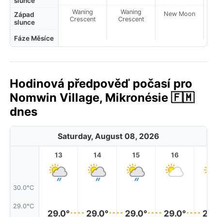
slunce
Waning
Waning
New Moon
N
Západ
Crescent
Crescent
slunce
Fáze Měsíce
Hodinová předpověď počasí pro
Nomwin Village, Mikronésie 🇫🇲
dnes
Saturday, August 08, 2026
13
14
15
16
17
30.0°C
29.0°C
29.0°
29.0°
29.0°
29.0°
29.