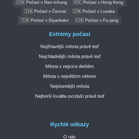
🇨🇳 Počasí v Nan-tchung
🇭🇰 Počasí v Hong Kong
🇮🇳 Počasí v Čennaí
🇿🇲 Počasí v Lusaka
🇹🇷 Počasí v Diyarbakır
🇨🇳 Počasí v Fu-jang
Extrémy počasí
Nejžhavější města právě teď
Nejchladnější města právě teď
Města s nejvíce deštěm
Města s největším větrem
Nejslunnější města
Nejhorší kvalita ovzduší právě teď
Rychlé odkazy
O nás