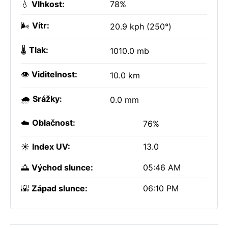
💧
Vlhkost:
78%
🌬️
Vítr:
20.9 kph (250°)
🌡️
Tlak:
1010.0 mb
👁️
Viditelnost:
10.0 km
🌧️
Srážky:
0.0 mm
☁️
Oblačnost:
76%
☀️
Index UV:
13.0
🌅
Východ slunce:
05:46 AM
🌇
Západ slunce:
06:10 PM