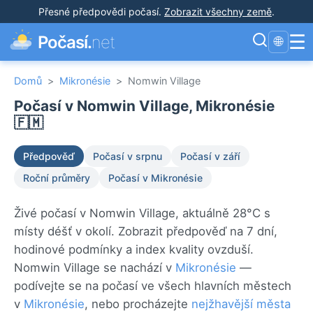
Přesné předpovědi počasí
.
Zobrazit všechny země
.
☰
Počasí.
net
🌐
Domů
>
Mikronésie
>
Nomwin Village
Počasí v Nomwin Village, Mikronésie
🇫🇲
Předpověď
Počasí v srpnu
Počasí v září
Roční průměry
Počasí v Mikronésie
Živé počasí v Nomwin Village, aktuálně 28°C s
místy déšť v okolí. Zobrazit předpověď na 7 dní,
hodinové podmínky a index kvality ovzduší.
Nomwin Village se nachází v
Mikronésie
—
podívejte se na počasí ve všech hlavních městech
v
Mikronésie
, nebo procházejte
nejžhavější města