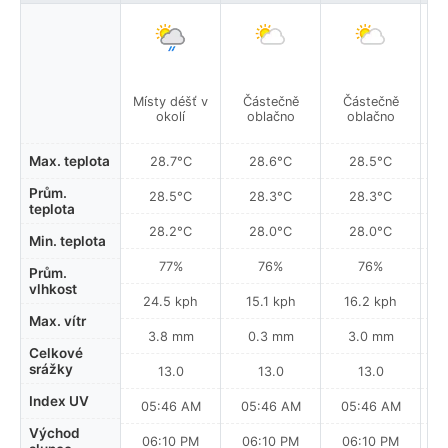
Místy déšť v
Částečně
Částečně
okolí
oblačno
oblačno
Max. teplota
28.7°C
28.6°C
28.5°C
Prům.
28.5°C
28.3°C
28.3°C
teplota
28.2°C
28.0°C
28.0°C
Min. teplota
77%
76%
76%
Prům.
vlhkost
24.5 kph
15.1 kph
16.2 kph
Max. vítr
3.8 mm
0.3 mm
3.0 mm
Celkové
srážky
13.0
13.0
13.0
Index UV
05:46 AM
05:46 AM
05:46 AM
0
Východ
06:10 PM
06:10 PM
06:10 PM