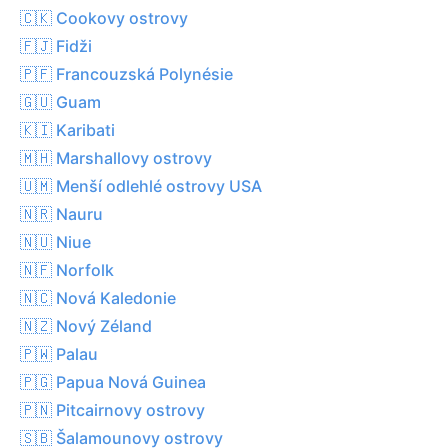
🇨🇰 Cookovy ostrovy
🇫🇯 Fidži
🇵🇫 Francouzská Polynésie
🇬🇺 Guam
🇰🇮 Karibati
🇲🇭 Marshallovy ostrovy
🇺🇲 Menší odlehlé ostrovy USA
🇳🇷 Nauru
🇳🇺 Niue
🇳🇫 Norfolk
🇳🇨 Nová Kaledonie
🇳🇿 Nový Zéland
🇵🇼 Palau
🇵🇬 Papua Nová Guinea
🇵🇳 Pitcairnovy ostrovy
🇸🇧 Šalamounovy ostrovy