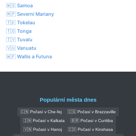
🇼🇸 Samoa
🇲🇵 Severní Mariany
🇹🇰 Tokelau
🇹🇴 Tonga
🇹🇻 Tuvalu
🇻🇺 Vanuatu
🇼🇫 Wallis a Futuna
Populární města dnes
🇨🇳 Počasí v Che-fej
🇨🇬 Počasí v Brazzaville
🇮🇳 Počasí v Kalkata
🇧🇷 Počasí v Curitiba
🇻🇳 Počasí v Hanoj
🇨🇩 Počasí v Kinshasa