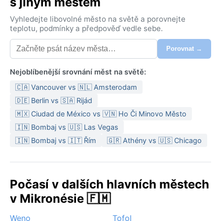
s jiným městem
Vyhledejte libovolné město na světě a porovnejte
teplotu, podmínky a předpověď vedle sebe.
Porovnat →
Nejoblíbenější srovnání měst na světě:
🇨🇦 Vancouver vs 🇳🇱 Amsterodam
🇩🇪 Berlin vs 🇸🇦 Rijád
🇲🇽 Ciudad de México vs 🇻🇳 Ho Či Minovo Město
🇮🇳 Bombaj vs 🇺🇸 Las Vegas
🇮🇳 Bombaj vs 🇮🇹 Řím
🇬🇷 Athény vs 🇺🇸 Chicago
Počasí v dalších hlavních městech
v Mikronésie 🇫🇲
Weno
Tofol