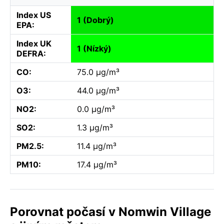
Index US
1 (Dobrý)
EPA:
Index UK
1 (Nízký)
DEFRA:
CO:
75.0 µg/m³
O3:
44.0 µg/m³
NO2:
0.0 µg/m³
SO2:
1.3 µg/m³
PM2.5:
11.4 µg/m³
PM10:
17.4 µg/m³
Porovnat počasí v Nomwin Village