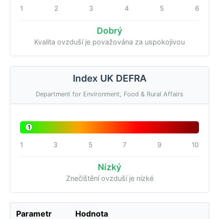
1
2
3
4
5
6
Dobrý
Kvalita ovzduší je považována za uspokojivou
Index UK DEFRA
Department for Environment, Food & Rural Affairs
1
1
3
5
7
9
10
Nízký
Znečištění ovzduší je nízké
Parametr
Hodnota