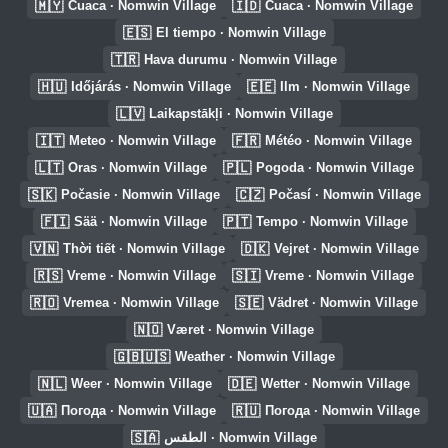
🇲🇾
🇮🇩
Cuaca · Nomwin Village
Cuaca · Nomwin Village
🇪🇸
El tiempo · Nomwin Village
🇹🇷
Hava durumu · Nomwin Village
🇭🇺
🇪🇪
Időjárás · Nomwin Village
Ilm · Nomwin Village
🇱🇻
Laikapstākļi · Nomwin Village
🇮🇹
🇫🇷
Meteo · Nomwin Village
Météo · Nomwin Village
🇱🇹
🇵🇱
Oras · Nomwin Village
Pogoda · Nomwin Village
🇸🇰
🇨🇿
Počasie · Nomwin Village
Počasí · Nomwin Village
🇫🇮
🇵🇹
Sää · Nomwin Village
Tempo · Nomwin Village
🇻🇳
🇩🇰
Thời tiết · Nomwin Village
Vejret · Nomwin Village
🇷🇸
🇸🇮
Vreme · Nomwin Village
Vreme · Nomwin Village
🇷🇴
🇸🇪
Vremea · Nomwin Village
Vädret · Nomwin Village
🇳🇴
Været · Nomwin Village
🇬🇧🇺🇸
Weather · Nomwin Village
🇳🇱
🇩🇪
Weer · Nomwin Village
Wetter · Nomwin Village
🇺🇦
🇷🇺
Погода · Nomwin Village
Погода · Nomwin Village
🇸🇦
الطقس · Nomwin Village