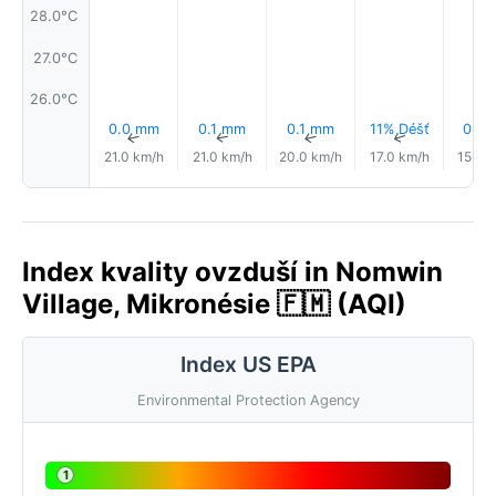
28.0°C
27.0°C
26.0°C
0.0 mm
0.1 mm
0.1 mm
11% Déšť
0.0
↑
↑
↑
↑
21.0 km/h
21.0 km/h
20.0 km/h
17.0 km/h
15.0 
Index kvality ovzduší in Nomwin
Village, Mikronésie 🇫🇲 (AQI)
Index US EPA
Environmental Protection Agency
1