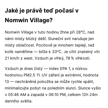
Jaké je právě teď počasí v
Nomwin Village?
Nomwin Village v tuto hodinu žhne při 28°C, nad
námi místy blízký déšť. Sluneční svit narušuje jen
místy oblačnost. Pocitově je mnohem tepleji, než
kolik naměříme — blíže k 33°C. Je cítit znatelný vítr
21 km/h z west. Vzduch je vlhký, 78 % vlhkosti.
Vzduch je dnes čistý — index EPA 1, s nízkou
hodnotou PM2.5 11. UV záření je extrémní, hodnota
13 — nechráněná pokožka se může rychle spálit,
minimalizujte pobyt na poledním slunci. Slunce vyšlo
v 05:46 AM a zapadá v 06:10 PM, celkem 12h 24m
denního světla.