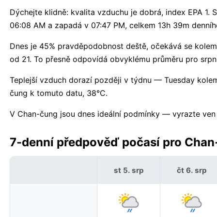
Dýchejte klidně: kvalita vzduchu je dobrá, index EPA 1. 
06:08 AM a zapadá v 07:47 PM, celkem 13h 39m denního
Dnes je 45% pravděpodobnost deště, očekává se kolem 
od 21. To přesně odpovídá obvyklému průměru pro srpn
Teplejší vzduch dorazí později v týdnu — Tuesday ko
čung k tomuto datu, 38°C.
V Chan-čung jsou dnes ideální podmínky — vyrazte ven a 
7-denní předpověď počasí pro Chan-
st 5. srp
čt 6. srp