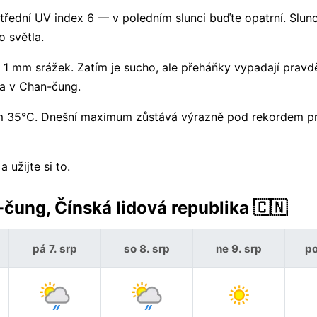
Střední UV index 6 — v poledním slunci buďte opatrní. Slun
 světla.
1 mm srážek. Zatím je sucho, ale přeháňky vypadají prav
a v Chan-čung.
lem 35°C. Dnešní maximum zůstává výrazně pod rekordem p
užijte si to.
čung, Čínská lidová republika 🇨🇳
pá 7. srp
so 8. srp
ne 9. srp
po