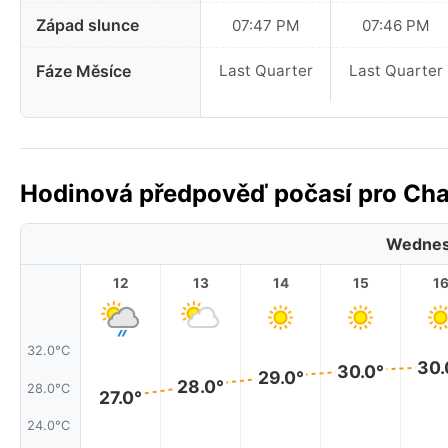
Západ slunce
07:47 PM
07:46 PM
Fáze Měsíce
Last Quarter
Last Quarter
Hodinová předpověď počasí pro Chan
Wednes
12
13
14
15
1
32.0°C
30.
30.0°
29.0°
28.0°
28.0°C
27.0°
24.0°C