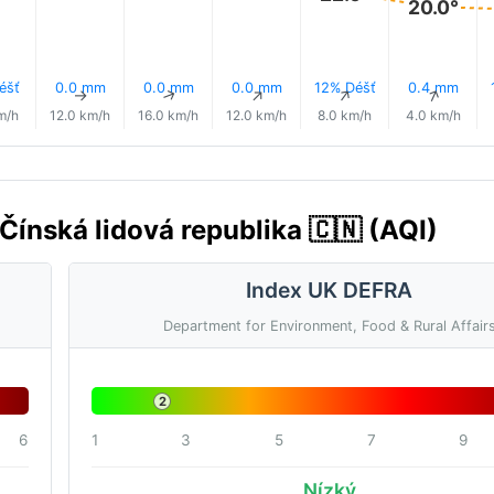
20.0°
éšť
0.0 mm
0.0 mm
0.0 mm
12% Déšť
0.4 mm
↑
↑
↑
↑
↑
↑
m/h
12.0 km/h
16.0 km/h
12.0 km/h
8.0 km/h
4.0 km/h
Čínská lidová republika 🇨🇳 (AQI)
Index UK DEFRA
Department for Environment, Food & Rural Affair
2
6
1
3
5
7
9
Nízký