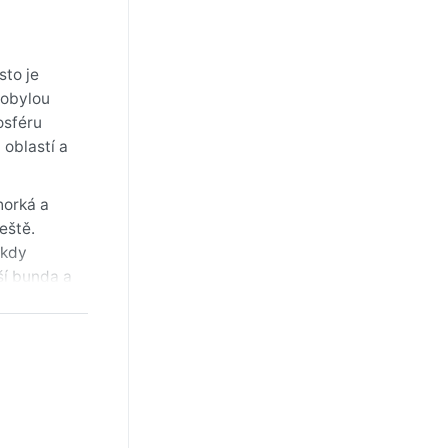
sto je
robylou
osféru
 oblastí a
horká a
eště.
 kdy
jší bunda a
rážek je
ží mimo
 město