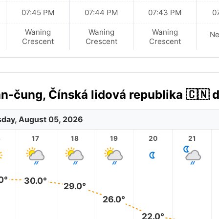
07:45 PM
07:44 PM
07:43 PM
0
Waning
Waning
Waning
N
Crescent
Crescent
Crescent
-čung, Čínská lidová republika 🇨🇳 
day, August 05, 2026
6
17
18
19
20
21
0°
30.0°
29.0°
26.0°
22.0°