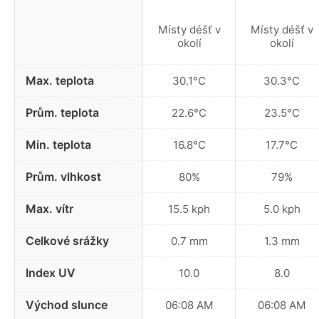
Místy déšť v
Místy déšť v
okolí
okolí
Max. teplota
30.1°C
30.3°C
Prům. teplota
22.6°C
23.5°C
Min. teplota
16.8°C
17.7°C
Prům. vlhkost
80%
79%
Max. vítr
15.5 kph
5.0 kph
Celkové srážky
0.7 mm
1.3 mm
Index UV
10.0
8.0
Východ slunce
06:08 AM
06:08 AM