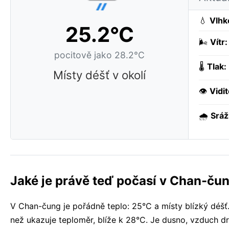
💧
Vlhk
25.2°C
🌬️
Vítr:
pocitově jako 28.2°C
🌡️
Tlak:
Místy déšť v okolí
👁️
Vidit
🌧️
Sráž
Jaké je právě teď počasí v Chan-ču
V Chan-čung je pořádně teplo: 25°C a místy blízký déšť. 
než ukazuje teploměr, blíže k 28°C. Je dusno, vzduch dr