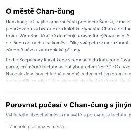
O městě Chan-čung
Hanzhong leží v jihozápadní části provincie Šen-si, v mal
považováno za historickou kolébku dynastie Chan a dodne
bránu Wan-šou. Krajině dominují terasovitá rýžová pole, č
odlišnou od ruchu velkoměst. Díky své poloze na rozhraní 
zároveň oázou subtropické přírody.
Podle Köppenovy klasifikace spadá sem do kategorie Cwa –
parná, průměrné teploty se pohybují kolem 25–30 °C a vzdu
Naopak zimy jsou chladné a suché, s denními teplotami me
mohou přijít prudké lijáky, ale vzduch zůstává dusný. Na le
vrstvené oblečení.
Nejpříjemnější období pro návštěvu je jaro (duben až květen)
Porovnat počasí v Chan-čung s jin
méně. Zimní měsíce přinášejí občas hustou mlhu, sníh se o
dosah tajfunů. Specifickým jevem je suchý severozápadní v
Vyhledejte libovolné město na světě a porovnejte teplotu,
přívětivé klima s výraznými ročními obdobími, ideální pro t