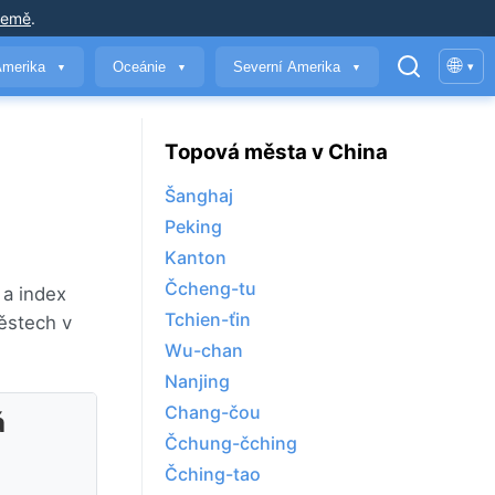
země
.
🌐
Amerika
Oceánie
Severní Amerika
▾
▼
▼
▼
Topová města v China
Šanghaj
Peking
Kanton
Čcheng-tu
 a index
Tchien-ťin
ěstech v
Wu-chan
Nanjing
Chang-čou
á
Čchung-čching
Čching-tao