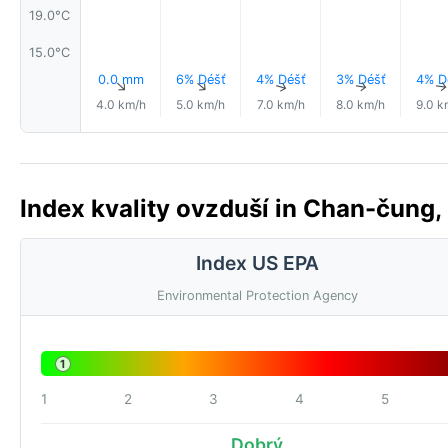
19.0°C
15.0°C
0.0 mm
6% Déšť
4% Déšť
3% Déšť
4% D
↑
↑
↑
↑
4.0 km/h
5.0 km/h
7.0 km/h
8.0 km/h
9.0 k
Index kvality ovzduší in Chan-čung, 
Index US EPA
Environmental Protection Agency
1
1
2
3
4
5
Dobrý