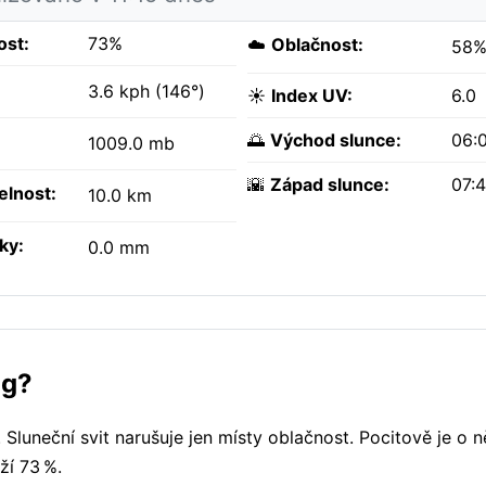
ost:
73%
☁️
Oblačnost:
58
3.6 kph (146°)
☀️
Index UV:
6.0
🌅
Východ slunce:
06:
1009.0 mb
🌇
Západ slunce:
07:
elnost:
10.0 km
ky:
0.0 mm
ng?
Sluneční svit narušuje jen místy oblačnost. Pocitově je o ně
ží 73 %.