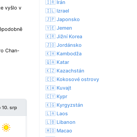
🇮🇷 Írán
ce vyšlo v
🇮🇱 Izrael
🇯🇵 Japonsko
🇾🇪 Jemen
děpodobně
🇰🇷 Jižní Korea
🇯🇴 Jordánsko
ro Chan-
🇰🇭 Kambodža
🇶🇦 Katar
🇰🇿 Kazachstán
🇨🇨 Kokosové ostrovy
🇰🇼 Kuvajt
🇨🇾 Kypr
🇰🇬 Kyrgyzstán
 10. srp
út 11. srp
🇱🇦 Laos
🇱🇧 Libanon
🇲🇴 Macao