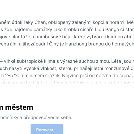
ebném údolí řeky Chan, obklopený zelenými kopci a horami. Mě
s zde najdeme památky jako hrobku císaře Liou Panga či sta
ajové plantáže a bambusové háje, které vytvářejí klidnou atm
centrální a jihozápadní Číny je Hanzhong branou do hornatých
 vlhké subtropické klima s výrazně suchou zimou. Léta jsou 
ch nasytí vysoká vlhkost, kterou přinášejí letní monzunové d
zi 2–5 °C a minimem srážek. Nejvíce prší od června do srpna,
tní cestu se hodí lehké oděvy a deštník, v zimě je třeba teple
 a podzim (září až říjen), kdy teploty mírní sluneční svit a s
ým městem
bjevuje jen vzácně. Během léta hrozí bouřky, ale Hanzhong le
ítr v zimě, který může přinést prach z pouští. Celkově nabízí
 podmínky a předpověď vedle sebe.
y, kdo chtějí zažít subtropickou Čínu bez extrémů.
Porovnat →