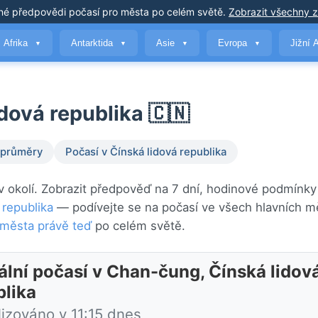
né předpovědi počasí
pro města po celém světě
.
Zobrazit všechny 
Afrika
Antarktida
Asie
Evropa
Jižní 
▼
▼
▼
▼
dová republika 🇨🇳
 průměry
Počasí v Čínská lidová republika
v okolí. Zobrazit předpověď na 7 dní, hodinové podmínky
 republika
— podívejte se na počasí ve všech hlavních m
 města právě teď
po celém světě.
ální počasí v Chan-čung, Čínská lidov
blika
lizováno v 11:15 dnes