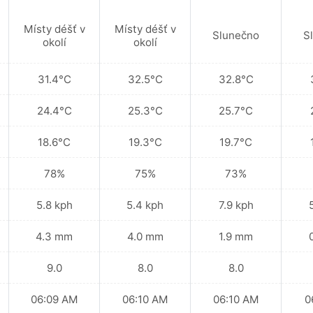
Místy déšť v
Místy déšť v
Slunečno
S
okolí
okolí
31.4°C
32.5°C
32.8°C
24.4°C
25.3°C
25.7°C
18.6°C
19.3°C
19.7°C
78%
75%
73%
5.8 kph
5.4 kph
7.9 kph
4.3 mm
4.0 mm
1.9 mm
9.0
8.0
8.0
06:09 AM
06:10 AM
06:10 AM
0