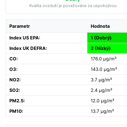
Kvalita ovzduší je považována za uspokojivou
Parametr
Hodnota
Index US EPA:
1 (Dobrý)
Index UK DEFRA:
2 (Nízký)
CO:
176.0 µg/m³
O3:
143.0 µg/m³
NO2:
3.7 µg/m³
SO2:
2.4 µg/m³
PM2.5:
12.0 µg/m³
PM10:
13.7 µg/m³