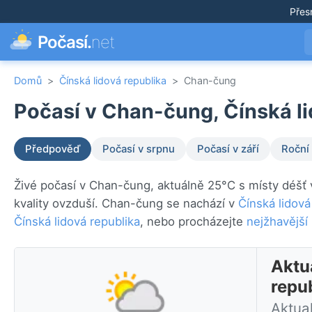
Přes
Počasí.
net
Domů
>
Čínská lidová republika
>
Chan-čung
Počasí v Chan-čung, Čínská li
Předpověď
Počasí v srpnu
Počasí v září
Roční
Živé počasí v Chan-čung, aktuálně 25°C s místy déšť 
kvality ovzduší. Chan-čung se nachází v
Čínská lidová
Čínská lidová republika
, nebo procházejte
nejžhavější
Aktu
repu
Aktua