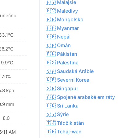
🇲🇾 Malajsie
🇲🇻 Maledivy
lunečno
Slunečno
🇲🇳 Mongolsko
🇲🇲 Myanmar
33.1°C
34.7°C
🇳🇵 Nepál
🇴🇲 Omán
26.2°C
26.6°C
🇵🇰 Pákistán
🇵🇸 Palestina
19.9°C
19.9°C
🇸🇦 Saudská Arábie
70%
67%
🇰🇵 Severní Korea
🇸🇬 Singapur
5.8 kph
7.9 kph
🇦🇪 Spojené arabské emiráty
0.9 mm
0.6 mm
🇱🇰 Srí Lanka
🇸🇾 Sýrie
8.0
8.0
🇹🇯 Tádžikistán
🇹🇼 Tchaj-wan
6:11 AM
06:12 AM