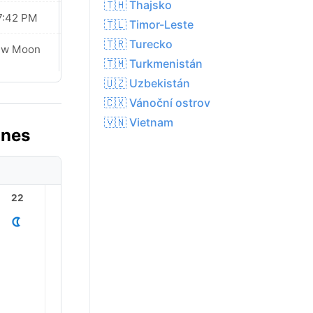
🇹🇭 Thajsko
7:42 PM
07:41 PM
🇹🇱 Timor-Leste
🇹🇷 Turecko
ew Moon
New Moon
🇹🇲 Turkmenistán
🇺🇿 Uzbekistán
🇨🇽 Vánoční ostrov
🇻🇳 Vietnam
dnes
22
23
1
2
3