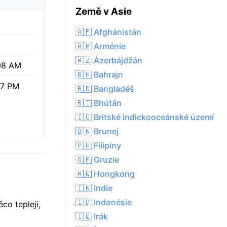
Země v Asie
%
🇦🇫 Afghánistán
🇦🇲 Arménie
🇦🇿 Ázerbájdžán
08 AM
🇧🇭 Bahrajn
47 PM
🇧🇩 Bangladéš
🇧🇹 Bhútán
🇮🇴 Britské indickooceánské území
🇧🇳 Brunej
🇵🇭 Filipíny
🇬🇪 Gruzie
🇭🇰 Hongkong
🇮🇳 Indie
🇮🇩 Indonésie
co tepleji,
🇮🇶 Irák