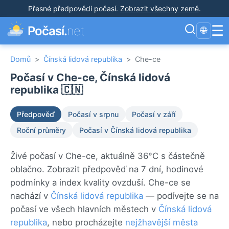
Přesné předpovědi počasí
.
Zobrazit všechny země
.
☰
Počasí.
net
🌐
Domů
>
Čínská lidová republika
>
Che-ce
Počasí v Che-ce, Čínská lidová
republika 🇨🇳
Předpověď
Počasí v srpnu
Počasí v září
Roční průměry
Počasí v Čínská lidová republika
Živé počasí v Che-ce, aktuálně 36°C s částečně
oblačno. Zobrazit předpověď na 7 dní, hodinové
podmínky a index kvality ovzduší. Che-ce se
nachází v
Čínská lidová republika
— podívejte se na
počasí ve všech hlavních městech v
Čínská lidová
republika
, nebo procházejte
nejžhavější města