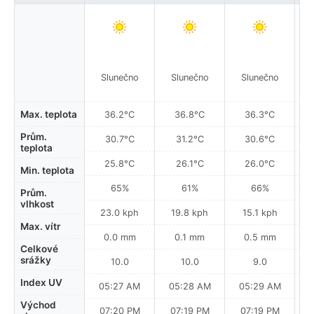
Slunečno
Slunečno
Slunečno
Max. teplota
36.2°C
36.8°C
36.3°C
Prům.
30.7°C
31.2°C
30.6°C
teplota
25.8°C
26.1°C
26.0°C
Min. teplota
65%
61%
66%
Prům.
vlhkost
23.0 kph
19.8 kph
15.1 kph
Max. vítr
0.0 mm
0.1 mm
0.5 mm
Celkové
srážky
10.0
10.0
9.0
Index UV
05:27 AM
05:28 AM
05:29 AM
0
Východ
07:20 PM
07:19 PM
07:19 PM