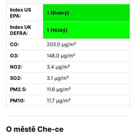
Index US
1 (Dobrý)
EPA:
Index UK
1 (Nízký)
DEFRA:
CO:
203.0 µg/m³
O3:
148.0 µg/m³
NO2:
3.4 µg/m³
SO2:
3.1 µg/m³
PM2.5:
11.6 µg/m³
PM10:
11.7 µg/m³
O městě Che-ce