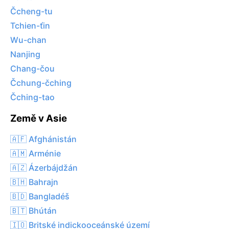
Čcheng-tu
Tchien-ťin
Wu-chan
Nanjing
Chang-čou
Čchung-čching
Čching-tao
Země v Asie
🇦🇫 Afghánistán
🇦🇲 Arménie
🇦🇿 Ázerbájdžán
🇧🇭 Bahrajn
🇧🇩 Bangladéš
🇧🇹 Bhútán
🇮🇴 Britské indickooceánské území