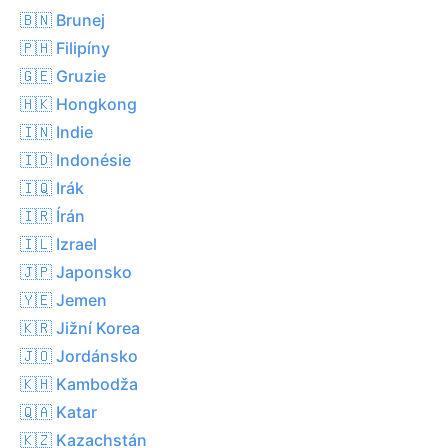
🇧🇳 Brunej
🇵🇭 Filipíny
🇬🇪 Gruzie
🇭🇰 Hongkong
🇮🇳 Indie
🇮🇩 Indonésie
🇮🇶 Irák
🇮🇷 Írán
🇮🇱 Izrael
🇯🇵 Japonsko
🇾🇪 Jemen
🇰🇷 Jižní Korea
🇯🇴 Jordánsko
🇰🇭 Kambodža
🇶🇦 Katar
🇰🇿 Kazachstán