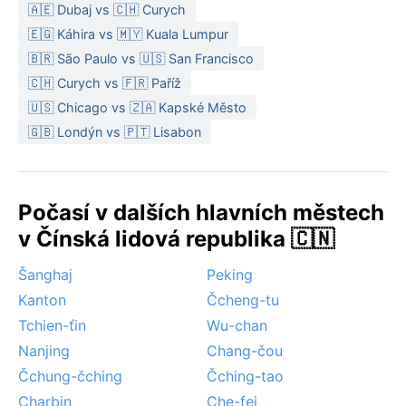
převládá příjemné, mírné počasí, ideální pro
🇦🇪 Dubaj vs 🇨🇭 Curych
procházky mezi pivonkami.
🇪🇬 Káhira vs 🇲🇾 Kuala Lumpur
Nejvhodnější dobou k návštěvě Heze je konec dubna
🇧🇷 São Paulo vs 🇺🇸 San Francisco
a květen, kdy kvetou pivoňky a teploty se pohybují
🇨🇭 Curych vs 🇫🇷 Paříž
kolem příjemných 20 °C. Pozdní léto může být
🇺🇸 Chicago vs 🇿🇦 Kapské Město
náročné kvůli vysoké vlhkosti a tropickým dnům,
🇬🇧 Londýn vs 🇵🇹 Lisabon
zatímco suchá zima láká spíš ty, kdo hledají klid bez
davů turistů. Z regionálních zvláštností stojí za zmínku
jarní písečné bouře, které občas přináší vzduch z
Počasí v dalších hlavních městech
pouště Gobi – tehdy se vyplatí mít po ruce roušku a
brýle.
v Čínská lidová republika 🇨🇳
Šanghaj
Peking
Kanton
Čcheng-tu
Tchien-ťin
Wu-chan
Nanjing
Chang-čou
Čchung-čching
Čching-tao
Charbin
Che-fej