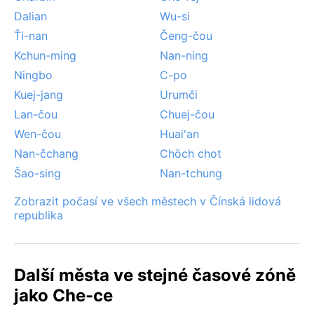
Dalian
Wu-si
Ťi-nan
Čeng-čou
Kchun-ming
Nan-ning
Ningbo
C-po
Kuej-jang
Urumči
Lan-čou
Chuej-čou
Wen-čou
Huai'an
Nan-čchang
Chöch chot
Šao-sing
Nan-tchung
Zobrazit počasí ve všech městech v Čínská lidová
republika
Další města ve stejné časové zóně
jako Che-ce