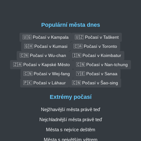
Populární města dnes
🇺🇬 Počasí v Kampala
🇺🇿 Počasí v Taškent
🇬🇭 Počasí v Kumasi
🇨🇦 Počasí v Toronto
🇨🇳 Počasí v Wu-chan
🇮🇳 Počasí v Koimbatur
🇿🇦 Počasí v Kapské Město
🇨🇳 Počasí v Nan-tchung
🇨🇳 Počasí v Wej-fang
🇾🇪 Počasí v Sanaa
🇵🇰 Počasí v Láhaur
🇨🇳 Počasí v Šao-sing
Extrémy počasí
Nejžhavější města právě teď
Nejchladnější města právě teď
Města s nejvíce deštěm
Města s největším větrem