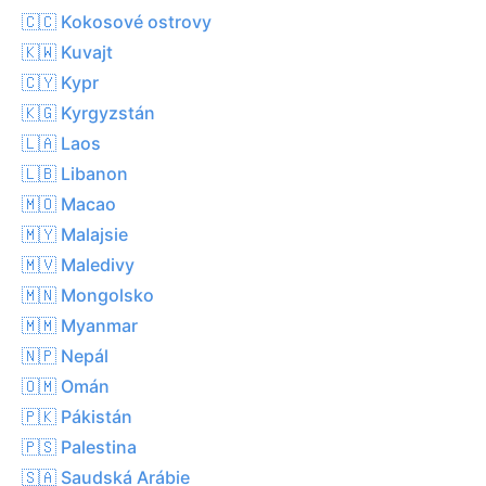
🇨🇨 Kokosové ostrovy
🇰🇼 Kuvajt
🇨🇾 Kypr
🇰🇬 Kyrgyzstán
🇱🇦 Laos
🇱🇧 Libanon
🇲🇴 Macao
🇲🇾 Malajsie
🇲🇻 Maledivy
🇲🇳 Mongolsko
🇲🇲 Myanmar
🇳🇵 Nepál
🇴🇲 Omán
🇵🇰 Pákistán
🇵🇸 Palestina
🇸🇦 Saudská Arábie