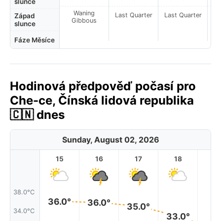
slunce
Waning
Last Quarter
Last Quarter
La
Západ
Gibbous
slunce
Fáze Měsíce
Hodinová předpověď počasí pro
Che-ce, Čínská lidová republika
🇨🇳 dnes
Sunday, August 02, 2026
15
16
17
18
1
38.0°C
36.0°
36.0°
35.0°
34.0°C
33.0°