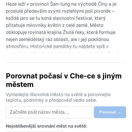
Heze leží v provincii Šan-tung na východě Číny a je
proslulé především svými rozlehlými poli pivoněk –
každé jaro se tu koná slavnostní festival, který
přitahuje milovníky květin z celé země. Město
obklopuje rovinatá krajina Žluté řeky, která formuje
nejen zemědělský ráz oblasti, ale i její poklidnou
atmosféru. Historické památky tu najdete spíš v
podobě tradičních zahrad a starobylých chrámů než
monumentálních mrakodrapů – Heze je městem klidu
a přírody, kde se čas zpomaluje.
Porovnat počasí v Che-ce s jiným
Podle Köppenovy klasifikace spadá Heze do kategorie
městem
Dwa, tedy vlhkého kontinentálního podnebí s horkými
léty a suchými, chladnými zimami. Léta jsou parná a
Vyhledejte libovolné město na světě a porovnejte
vlhká, s teplotami často přesahujícími 30 °C a
teplotu, podmínky a předpověď vedle sebe.
vydatnými dešti, které přináší letní monzun. Zimy jsou
Porovnat →
naopak suché a studené – teploty klesají pod bod
mrazu a sníh padá jen výjimečně, přesto se vyplatí
Nejoblíbenější srovnání měst na světě:
přibalit teplou bundu a rukavice. Na jaře a na podzim