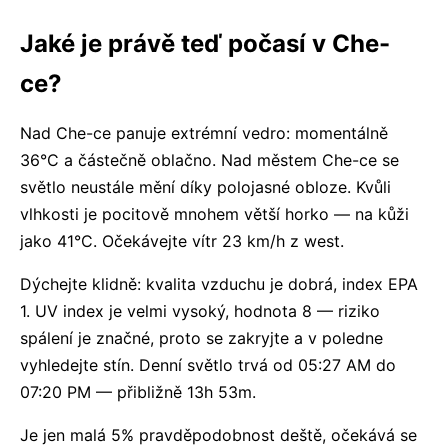
Jaké je právě teď počasí v Che-
ce?
Nad Che-ce panuje extrémní vedro: momentálně
36°C a částečně oblačno. Nad městem Che-ce se
světlo neustále mění díky polojasné obloze. Kvůli
vlhkosti je pocitově mnohem větší horko — na kůži
jako 41°C. Očekávejte vítr 23 km/h z west.
Dýchejte klidně: kvalita vzduchu je dobrá, index EPA
1. UV index je velmi vysoký, hodnota 8 — riziko
spálení je značné, proto se zakryjte a v poledne
vyhledejte stín. Denní světlo trvá od 05:27 AM do
07:20 PM — přibližně 13h 53m.
Je jen malá 5% pravděpodobnost deště, očekává se