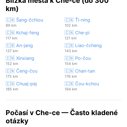
Blízká města k Che-ce (do 300
km)
🇨🇳 Šang-čchiou
🇨🇳 Ťi-ning
89 km
102 km
🇨🇳 Kchaj-feng
🇨🇳 Che-pi
117 km
121 km
🇨🇳 An-jang
🇨🇳 Liao-čcheng
137 km
143 km
🇨🇳 Xinxiang
🇨🇳 Po-čou
152 km
154 km
🇨🇳 Čeng-čou
🇨🇳 Chan-tan
175 km
176 km
🇨🇳 Chuaj-pej
🇨🇳 Čou-kchou
185 km
194 km
Počasí v Che-ce — Často kladené
otázky