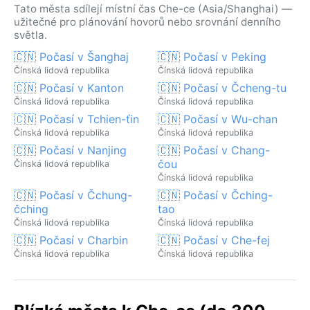
Tato města sdílejí místní čas Che-ce (Asia/Shanghai) —
užitečné pro plánování hovorů nebo srovnání denního
světla.
🇨🇳 Počasí v Šanghaj
🇨🇳 Počasí v Peking
Čínská lidová republika
Čínská lidová republika
🇨🇳 Počasí v Kanton
🇨🇳 Počasí v Čcheng-tu
Čínská lidová republika
Čínská lidová republika
🇨🇳 Počasí v Tchien-ťin
🇨🇳 Počasí v Wu-chan
Čínská lidová republika
Čínská lidová republika
🇨🇳 Počasí v Nanjing
🇨🇳 Počasí v Chang-
čou
Čínská lidová republika
Čínská lidová republika
🇨🇳 Počasí v Čchung-
🇨🇳 Počasí v Čching-
čching
tao
Čínská lidová republika
Čínská lidová republika
🇨🇳 Počasí v Charbin
🇨🇳 Počasí v Che-fej
Čínská lidová republika
Čínská lidová republika