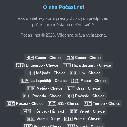
O nás Počasí.net
Váš spolehlivý zdroj přesných, živých předpovědí
počasí pro města po celém světě.
Počasí.net © 2026. Všechna práva vyhrazena.
🇲🇾
🇮🇩
Cuaca · Che-ce
Cuaca · Che-ce
🇪🇸
🇹🇷
El tiempo · Che-ce
Hava durumu · Che-ce
🇭🇺
🇪🇪
Időjárás · Che-ce
Ilm · Che-ce
🇱🇻
🇮🇹
Laikapstākļi · Che-ce
Meteo · Che-ce
🇫🇷
🇱🇹
Météo · Che-ce
Oras · Che-ce
🇵🇱
🇸🇰
Pogoda · Che-ce
Počasie · Che-ce
🇨🇿
🇫🇮
🇵🇹
Počasí · Che-ce
Sää · Che-ce
Tempo · Che-ce
🇻🇳
🇩🇰
Thời tiết · Hà Trạch
Vejret · Che-ce
🇷🇸
🇸🇮
Vreme · Хеце
Vreme · Che-ce
🇷🇴
🇸🇪
Vremea · Che-ce
Vädret · Che-ce