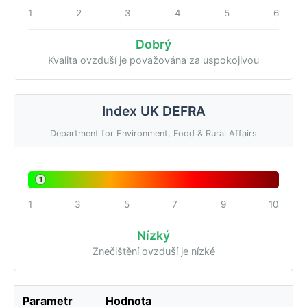
1
2
3
4
5
6
Dobrý
Kvalita ovzduší je považována za uspokojivou
Index UK DEFRA
Department for Environment, Food & Rural Affairs
1
1
3
5
7
9
10
Nízký
Znečištění ovzduší je nízké
Parametr
Hodnota