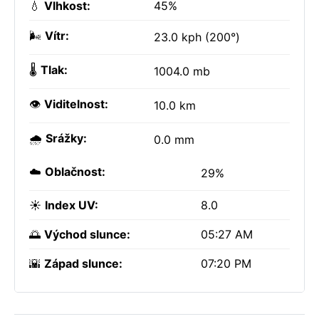
💧
Vlhkost:
45%
🌬️
Vítr:
23.0 kph (200°)
🌡️
Tlak:
1004.0 mb
👁️
Viditelnost:
10.0 km
🌧️
Srážky:
0.0 mm
☁️
Oblačnost:
29%
☀️
Index UV:
8.0
🌅
Východ slunce:
05:27 AM
🌇
Západ slunce:
07:20 PM