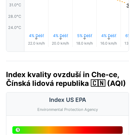
31.
31.0°C
28.0°C
24.0°C
4% Déšť
4% Déšť
5% Déšť
4% Déšť
6% D
↑
↑
↑
↑
22.0 km/h
20.0 km/h
18.0 km/h
16.0 km/h
13.0 
Index kvality ovzduší in Che-ce,
Čínská lidová republika 🇨🇳 (AQI)
Index US EPA
Environmental Protection Agency
1