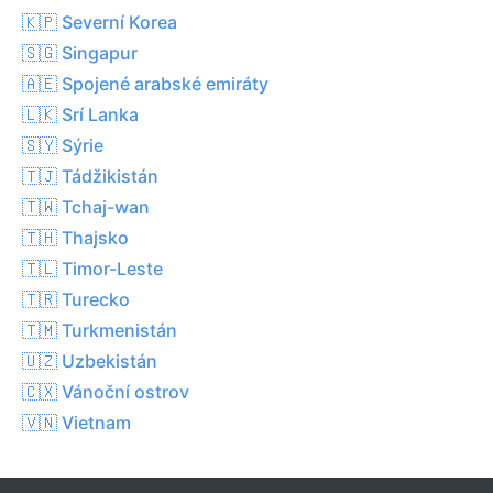
🇰🇵 Severní Korea
🇸🇬 Singapur
🇦🇪 Spojené arabské emiráty
🇱🇰 Srí Lanka
🇸🇾 Sýrie
🇹🇯 Tádžikistán
🇹🇼 Tchaj-wan
🇹🇭 Thajsko
🇹🇱 Timor-Leste
🇹🇷 Turecko
🇹🇲 Turkmenistán
🇺🇿 Uzbekistán
🇨🇽 Vánoční ostrov
🇻🇳 Vietnam