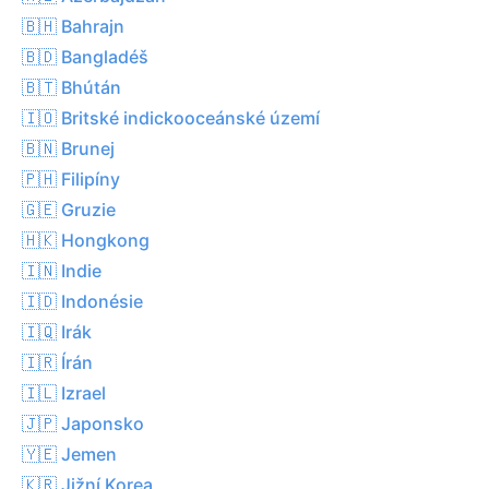
🇧🇭 Bahrajn
🇧🇩 Bangladéš
🇧🇹 Bhútán
🇮🇴 Britské indickooceánské území
🇧🇳 Brunej
🇵🇭 Filipíny
🇬🇪 Gruzie
🇭🇰 Hongkong
🇮🇳 Indie
🇮🇩 Indonésie
🇮🇶 Irák
🇮🇷 Írán
🇮🇱 Izrael
🇯🇵 Japonsko
🇾🇪 Jemen
🇰🇷 Jižní Korea