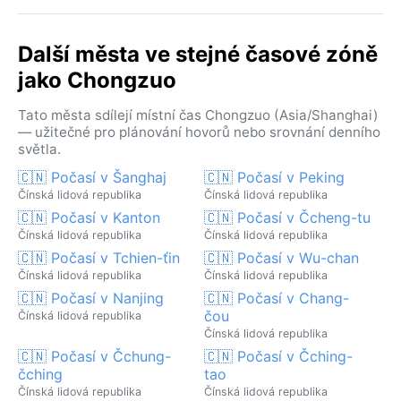
Další města ve stejné časové zóně
jako Chongzuo
Tato města sdílejí místní čas Chongzuo (Asia/Shanghai)
— užitečné pro plánování hovorů nebo srovnání denního
světla.
🇨🇳 Počasí v Šanghaj
🇨🇳 Počasí v Peking
Čínská lidová republika
Čínská lidová republika
🇨🇳 Počasí v Kanton
🇨🇳 Počasí v Čcheng-tu
Čínská lidová republika
Čínská lidová republika
🇨🇳 Počasí v Tchien-ťin
🇨🇳 Počasí v Wu-chan
Čínská lidová republika
Čínská lidová republika
🇨🇳 Počasí v Nanjing
🇨🇳 Počasí v Chang-
čou
Čínská lidová republika
Čínská lidová republika
🇨🇳 Počasí v Čchung-
🇨🇳 Počasí v Čching-
čching
tao
Čínská lidová republika
Čínská lidová republika