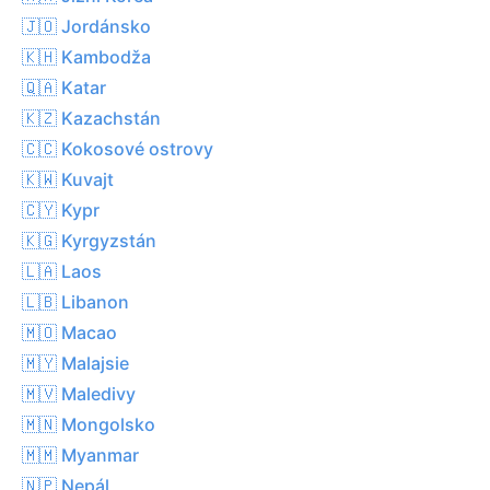
🇯🇴 Jordánsko
🇰🇭 Kambodža
🇶🇦 Katar
🇰🇿 Kazachstán
🇨🇨 Kokosové ostrovy
🇰🇼 Kuvajt
🇨🇾 Kypr
🇰🇬 Kyrgyzstán
🇱🇦 Laos
🇱🇧 Libanon
🇲🇴 Macao
🇲🇾 Malajsie
🇲🇻 Maledivy
🇲🇳 Mongolsko
🇲🇲 Myanmar
🇳🇵 Nepál