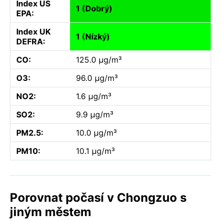
Index US
1 (Dobrý)
EPA:
Index UK
1 (Nízký)
DEFRA:
CO:
125.0 µg/m³
O3:
96.0 µg/m³
NO2:
1.6 µg/m³
SO2:
9.9 µg/m³
PM2.5:
10.0 µg/m³
PM10:
10.1 µg/m³
Porovnat počasí v Chongzuo s
jiným městem