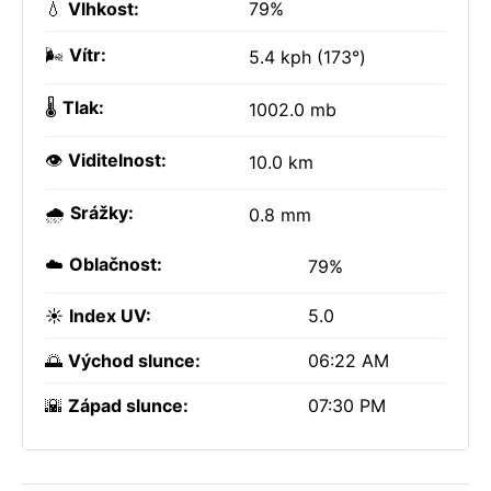
💧
Vlhkost:
79%
🌬️
Vítr:
5.4 kph (173°)
🌡️
Tlak:
1002.0 mb
👁️
Viditelnost:
10.0 km
🌧️
Srážky:
0.8 mm
☁️
Oblačnost:
79%
☀️
Index UV:
5.0
🌅
Východ slunce:
06:22 AM
🌇
Západ slunce:
07:30 PM