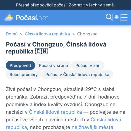
Přesné předpovědi počasí
.
Zobrazit všechny země
.
☰
Počasí.
net
🌐
Domů
>
Čínská lidová republika
>
Chongzuo
Počasí v Chongzuo, Čínská lidová
republika 🇨🇳
Předpověď
Počasí v srpnu
Počasí v září
Roční průměry
Počasí v Čínská lidová republika
Živé počasí v Chongzuo, aktuálně 29°C s slabá
přeháňka. Zobrazit předpověď na 7 dní, hodinové
podmínky a index kvality ovzduší. Chongzuo se
nachází v
Čínská lidová republika
— podívejte se na
počasí ve všech hlavních městech v
Čínská lidová
republika
, nebo procházejte
nejžhavější města