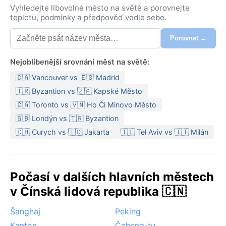
Vyhledejte libovolné město na světě a porovnejte
teplotu, podmínky a předpověď vedle sebe.
Porovnat →
Nejoblíbenější srovnání měst na světě:
🇨🇦 Vancouver vs 🇪🇸 Madrid
🇹🇷 Byzantion vs 🇿🇦 Kapské Město
🇨🇦 Toronto vs 🇻🇳 Ho Či Minovo Město
🇬🇧 Londýn vs 🇹🇷 Byzantion
🇨🇭 Curych vs 🇮🇩 Jakarta
🇮🇱 Tel Aviv vs 🇮🇹 Milán
Počasí v dalších hlavních městech
v Čínská lidová republika 🇨🇳
Šanghaj
Peking
Kanton
Čcheng-tu