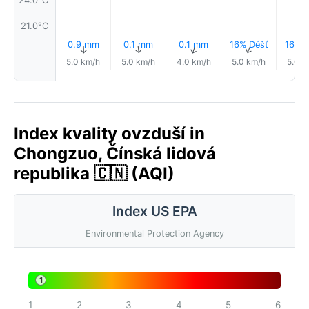
21.0°C
0.9 mm
0.1 mm
0.1 mm
16% Déšť
16% D
↑
↑
↑
↑
5.0 km/h
5.0 km/h
4.0 km/h
5.0 km/h
5.0 k
Index kvality ovzduší in
Chongzuo, Čínská lidová
republika 🇨🇳 (AQI)
Index US EPA
Environmental Protection Agency
1
1
2
3
4
5
6