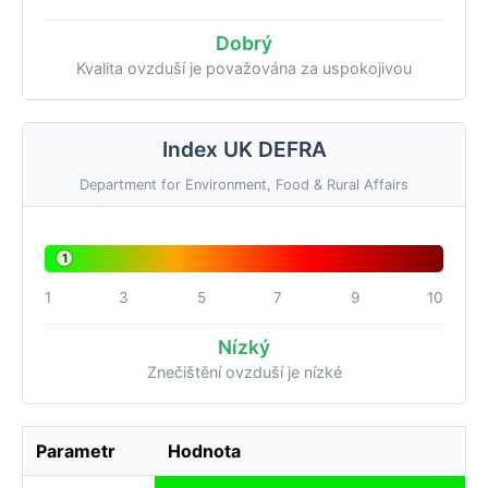
Dobrý
Kvalita ovzduší je považována za uspokojivou
Index UK DEFRA
Department for Environment, Food & Rural Affairs
1
1
3
5
7
9
10
Nízký
Znečištění ovzduší je nízké
Parametr
Hodnota