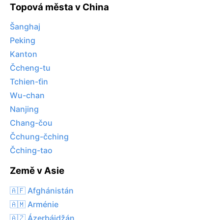
Topová města v China
Šanghaj
Peking
Kanton
Čcheng-tu
Tchien-ťin
Wu-chan
Nanjing
Chang-čou
Čchung-čching
Čching-tao
Země v Asie
🇦🇫 Afghánistán
🇦🇲 Arménie
🇦🇿 Ázerbájdžán