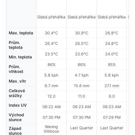
Slabá přeháňka
Slabá přeháňka
Slabá přeháňka
Sla
Max. teplota
30.4°C
30.9°C
26.8°C
Prům.
26.4°C
26.5°C
24.8°C
teplota
23.5°C
23.6°C
24.0°C
Min. teplota
86%
86%
95%
Prům.
vlhkost
5.8 kph
4.7 kph
5.8 kph
Max. vítr
9.7 mm
15.6 mm
27.1 mm
Celkové
srážky
12.0
11.0
6.0
Index UV
06:22 AM
06:23 AM
06:23 AM
0
Východ
07:30 PM
07:30 PM
07:29 PM
slunce
Waning
Last Quarter
Last Quarter
La
Západ
Gibbous
slunce