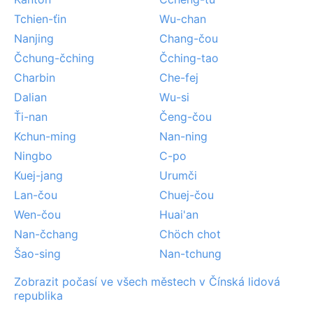
Tchien-ťin
Wu-chan
Nanjing
Chang-čou
Čchung-čching
Čching-tao
Charbin
Che-fej
Dalian
Wu-si
Ťi-nan
Čeng-čou
Kchun-ming
Nan-ning
Ningbo
C-po
Kuej-jang
Urumči
Lan-čou
Chuej-čou
Wen-čou
Huai'an
Nan-čchang
Chöch chot
Šao-sing
Nan-tchung
Zobrazit počasí ve všech městech v Čínská lidová
republika