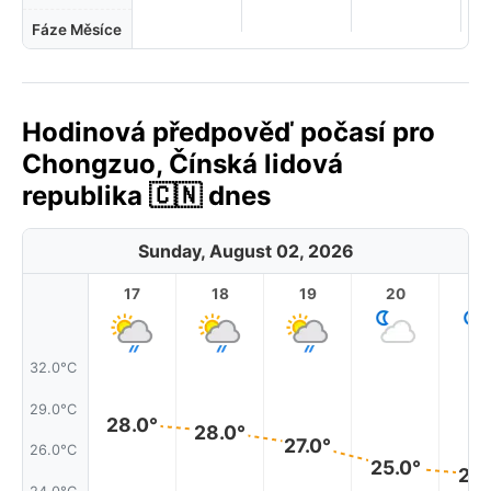
Fáze Měsíce
Hodinová předpověď počasí pro
Chongzuo, Čínská lidová
republika 🇨🇳 dnes
Sunday, August 02, 2026
17
18
19
20
2
32.0°C
29.0°C
28.0°
28.0°
27.0°
26.0°C
25.0°
25.
24.0°C