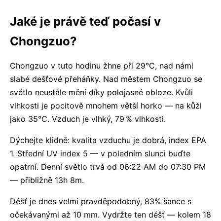
Jaké je právě teď počasí v
Chongzuo?
Chongzuo v tuto hodinu žhne při 29°C, nad námi
slabé dešťové přeháňky. Nad městem Chongzuo se
světlo neustále mění díky polojasné obloze. Kvůli
vlhkosti je pocitově mnohem větší horko — na kůži
jako 35°C. Vzduch je vlhký, 79 % vlhkosti.
Dýchejte klidně: kvalita vzduchu je dobrá, index EPA
1. Střední UV index 5 — v poledním slunci buďte
opatrní. Denní světlo trvá od 06:22 AM do 07:30 PM
— přibližně 13h 8m.
Déšť je dnes velmi pravděpodobný, 83% šance s
očekávanými až 10 mm. Vydržte ten déšť — kolem 18