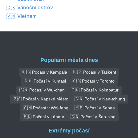
🇨🇽 Vánoční ostrov
🇻🇳 Vietnam
Populární města dnes
🇺🇬 Počasí v Kampala
🇺🇿 Počasí v Taškent
🇬🇭 Počasí v Kumasi
🇨🇦 Počasí v Toronto
🇨🇳 Počasí v Wu-chan
🇮🇳 Počasí v Koimbatur
🇿🇦 Počasí v Kapské Město
🇨🇳 Počasí v Nan-tchung
🇨🇳 Počasí v Wej-fang
🇾🇪 Počasí v Sanaa
🇵🇰 Počasí v Láhaur
🇨🇳 Počasí v Šao-sing
Extrémy počasí