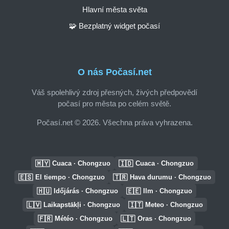
Hlavní města světa
🧩 Bezplatný widget počasí
O nás Počasí.net
Váš spolehlivý zdroj přesných, živých předpovědí
počasí pro města po celém světě.
Počasí.net © 2026. Všechna práva vyhrazena.
🇲🇾
🇮🇩
Cuaca · Chongzuo
Cuaca · Chongzuo
🇪🇸
🇹🇷
El tiempo · Chongzuo
Hava durumu · Chongzuo
🇭🇺
🇪🇪
Időjárás · Chongzuo
Ilm · Chongzuo
🇱🇻
🇮🇹
Laikapstākļi · Chongzuo
Meteo · Chongzuo
🇫🇷
🇱🇹
Météo · Chongzuo
Oras · Chongzuo