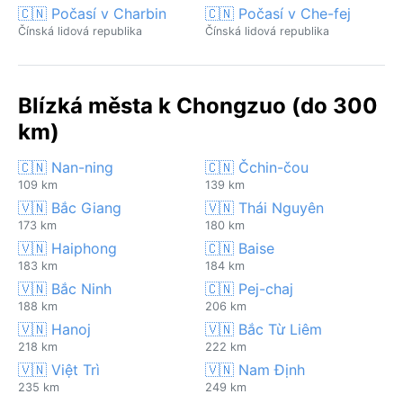
🇨🇳 Počasí v Charbin
🇨🇳 Počasí v Che-fej
Čínská lidová republika
Čínská lidová republika
Blízká města k Chongzuo (do 300
km)
🇨🇳 Nan-ning
🇨🇳 Čchin-čou
109 km
139 km
🇻🇳 Bắc Giang
🇻🇳 Thái Nguyên
173 km
180 km
🇻🇳 Haiphong
🇨🇳 Baise
183 km
184 km
🇻🇳 Bắc Ninh
🇨🇳 Pej-chaj
188 km
206 km
🇻🇳 Hanoj
🇻🇳 Bắc Từ Liêm
218 km
222 km
🇻🇳 Việt Trì
🇻🇳 Nam Định
235 km
249 km