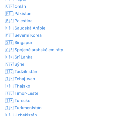
🇴🇲 Omán
🇵🇰 Pákistán
🇵🇸 Palestina
🇸🇦 Saudská Arábie
🇰🇵 Severní Korea
🇸🇬 Singapur
🇦🇪 Spojené arabské emiráty
🇱🇰 Srí Lanka
🇸🇾 Sýrie
🇹🇯 Tádžikistán
🇹🇼 Tchaj-wan
🇹🇭 Thajsko
🇹🇱 Timor-Leste
🇹🇷 Turecko
🇹🇲 Turkmenistán
🇺🇿 Uzbekistán