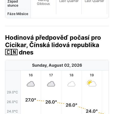
Last Quarter
Last Quarter
La
Západ
Gibbous
slunce
Fáze Měsíce
Hodinová předpověď počasí pro
Cicikar, Čínská lidová republika
🇨🇳 dnes
Sunday, August 02, 2026
16
17
18
19
2
29.0°C
27.0°
26.0°
26.0°C
26.0°
24.0°
24.0°C