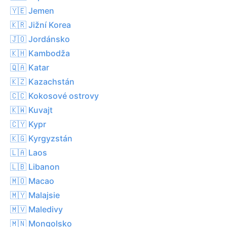
🇾🇪 Jemen
🇰🇷 Jižní Korea
🇯🇴 Jordánsko
🇰🇭 Kambodža
🇶🇦 Katar
🇰🇿 Kazachstán
🇨🇨 Kokosové ostrovy
🇰🇼 Kuvajt
🇨🇾 Kypr
🇰🇬 Kyrgyzstán
🇱🇦 Laos
🇱🇧 Libanon
🇲🇴 Macao
🇲🇾 Malajsie
🇲🇻 Maledivy
🇲🇳 Mongolsko