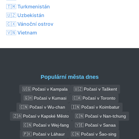
🇹🇲 Turkmenistán
🇺🇿 Uzbekistán
🇨🇽 Vánoční ostrov
🇻🇳 Vietnam
Populární města dnes
🇺🇬 Počasí v Kampala
🇺🇿 Počasí v Taškent
🇬🇭 Počasí v Kumasi
🇨🇦 Počasí v Toronto
🇨🇳 Počasí v Wu-chan
🇮🇳 Počasí v Koimbatur
🇿🇦 Počasí v Kapské Město
🇨🇳 Počasí v Nan-tchung
🇨🇳 Počasí v Wej-fang
🇾🇪 Počasí v Sanaa
🇵🇰 Počasí v Láhaur
🇨🇳 Počasí v Šao-sing