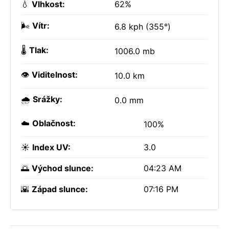
💧
Vlhkost:
62%
🌬️
Vítr:
6.8 kph (355°)
🌡️
Tlak:
1006.0 mb
👁️
Viditelnost:
10.0 km
🌧️
Srážky:
0.0 mm
☁️
Oblačnost:
100%
☀️
Index UV:
3.0
🌅
Východ slunce:
04:23 AM
🌇
Západ slunce:
07:16 PM