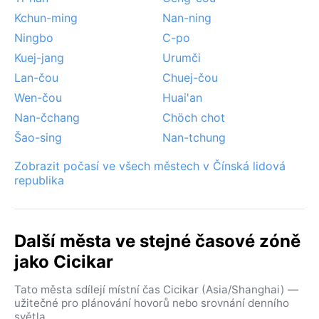
rozvodnit Nun-ťiang.
Kchun-ming
Nan-ning
Ningbo
C-po
Kuej-jang
Urumči
Lan-čou
Chuej-čou
Wen-čou
Huai'an
Nan-čchang
Chöch chot
Šao-sing
Nan-tchung
Zobrazit počasí ve všech městech v Čínská lidová
republika
Další města ve stejné časové zóně
jako Cicikar
Tato města sdílejí místní čas Cicikar (Asia/Shanghai) —
užitečné pro plánování hovorů nebo srovnání denního
světla.