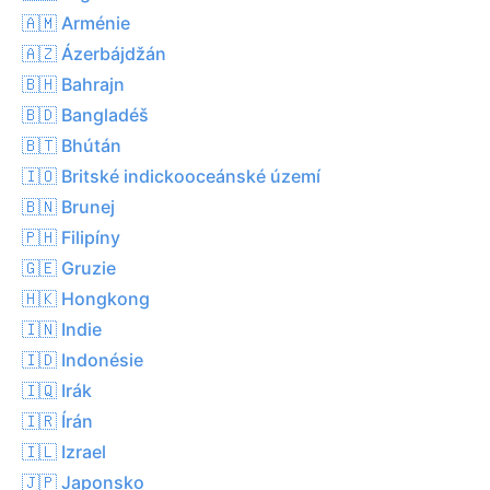
🇦🇲 Arménie
🇦🇿 Ázerbájdžán
🇧🇭 Bahrajn
🇧🇩 Bangladéš
🇧🇹 Bhútán
🇮🇴 Britské indickooceánské území
🇧🇳 Brunej
🇵🇭 Filipíny
🇬🇪 Gruzie
🇭🇰 Hongkong
🇮🇳 Indie
🇮🇩 Indonésie
🇮🇶 Irák
🇮🇷 Írán
🇮🇱 Izrael
🇯🇵 Japonsko