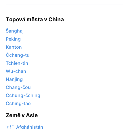
Topová města v China
Šanghaj
Peking
Kanton
Čcheng-tu
Tchien-ťin
Wu-chan
Nanjing
Chang-čou
Čchung-čching
Čching-tao
Země v Asie
🇦🇫 Afghánistán