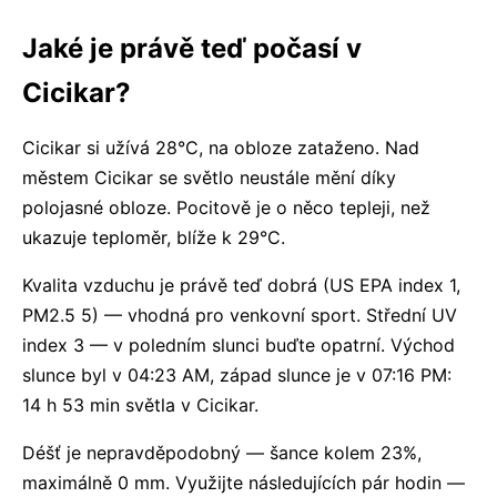
Jaké je právě teď počasí v
Cicikar?
Cicikar si užívá 28°C, na obloze zataženo. Nad
městem Cicikar se světlo neustále mění díky
polojasné obloze. Pocitově je o něco tepleji, než
ukazuje teploměr, blíže k 29°C.
Kvalita vzduchu je právě teď dobrá (US EPA index 1,
PM2.5 5) — vhodná pro venkovní sport. Střední UV
index 3 — v poledním slunci buďte opatrní. Východ
slunce byl v 04:23 AM, západ slunce je v 07:16 PM:
14 h 53 min světla v Cicikar.
Déšť je nepravděpodobný — šance kolem 23%,
maximálně 0 mm. Využijte následujících pár hodin —