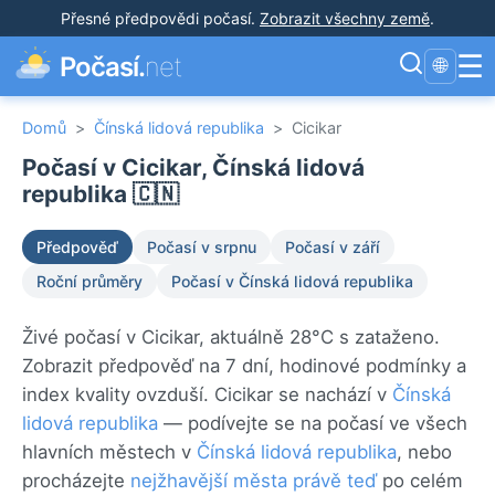
Přesné předpovědi počasí
.
Zobrazit všechny země
.
☰
Počasí.
net
🌐
Domů
>
Čínská lidová republika
>
Cicikar
Počasí v Cicikar, Čínská lidová
republika 🇨🇳
Předpověď
Počasí v srpnu
Počasí v září
Roční průměry
Počasí v Čínská lidová republika
Živé počasí v Cicikar, aktuálně 28°C s zataženo.
Zobrazit předpověď na 7 dní, hodinové podmínky a
index kvality ovzduší. Cicikar se nachází v
Čínská
lidová republika
— podívejte se na počasí ve všech
hlavních městech v
Čínská lidová republika
, nebo
procházejte
nejžhavější města právě teď
po celém