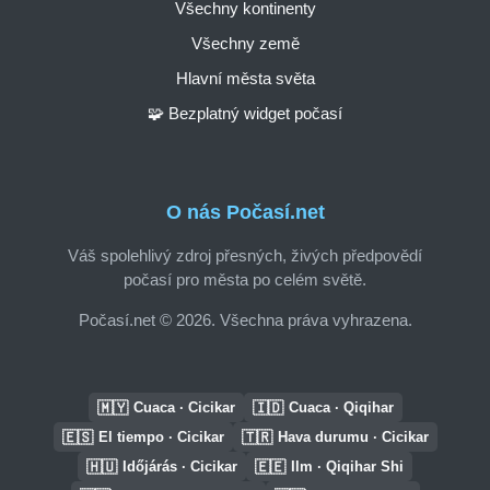
Všechny kontinenty
Všechny země
Hlavní města světa
🧩 Bezplatný widget počasí
O nás Počasí.net
Váš spolehlivý zdroj přesných, živých předpovědí
počasí pro města po celém světě.
Počasí.net © 2026. Všechna práva vyhrazena.
🇲🇾
🇮🇩
Cuaca · Cicikar
Cuaca · Qiqihar
🇪🇸
🇹🇷
El tiempo · Cicikar
Hava durumu · Cicikar
🇭🇺
🇪🇪
Időjárás · Cicikar
Ilm · Qiqihar Shi