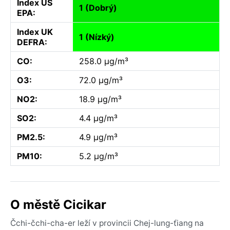
Index US
1 (Dobrý)
EPA:
Index UK
1 (Nízký)
DEFRA:
CO:
258.0 µg/m³
O3:
72.0 µg/m³
NO2:
18.9 µg/m³
SO2:
4.4 µg/m³
PM2.5:
4.9 µg/m³
PM10:
5.2 µg/m³
O městě Cicikar
Čchi-čchi-cha-er leží v provincii Chej-lung-ťiang na