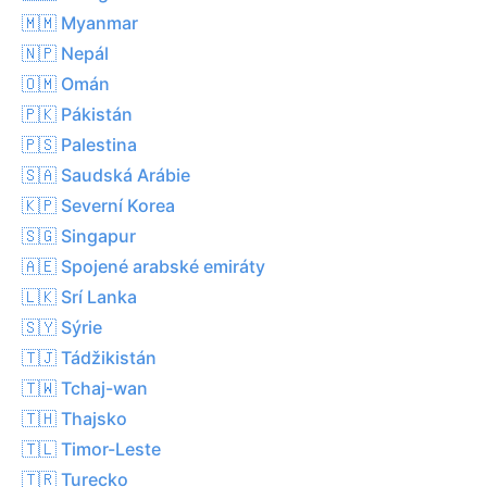
🇲🇲 Myanmar
🇳🇵 Nepál
🇴🇲 Omán
🇵🇰 Pákistán
🇵🇸 Palestina
🇸🇦 Saudská Arábie
🇰🇵 Severní Korea
🇸🇬 Singapur
🇦🇪 Spojené arabské emiráty
🇱🇰 Srí Lanka
🇸🇾 Sýrie
🇹🇯 Tádžikistán
🇹🇼 Tchaj-wan
🇹🇭 Thajsko
🇹🇱 Timor-Leste
🇹🇷 Turecko