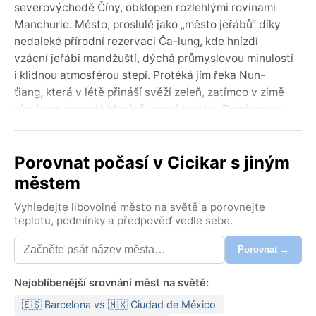
severovýchodě Číny, obklopen rozlehlými rovinami
Manchurie. Město, proslulé jako „město jeřábů“ díky
nedaleké přírodní rezervaci Ča-lung, kde hnízdí
vzácní jeřábi mandžuští, dýchá průmyslovou minulostí
i klidnou atmosférou stepí. Protéká jím řeka Nun-
ťiang, která v létě přináší svěží zeleň, zatímco v zimě
rýsuje na zamrzlé hladině snové kresby. Dominantou
je Park dračí písečné duny – zvláštní kontrast
pouštních písků uprostřed zeleně – a socha Sokolníka
Porovnat počasí v Cicikar s jiným
připomínající tradici lovu s dravci. Geograficky jde o
město na prahu Sibiře, kde se snoubí čínská kultura s
městem
drsnou přírodou Dálného východu.
Vyhledejte libovolné město na světě a porovnejte
Podle Köppenovy klasifikace patří podnebí do
teplotu, podmínky a předpověď vedle sebe.
kategorie Dwa – suchozemské s vlhkým létem a
Porovnat →
suchou zimou. Zimy jsou kruté a suché, průměrné
teploty v lednu klesají k –20 °C, občas až k –35 °C.
Nejoblíbenější srovnání měst na světě:
Sněhu je málo, fouká ostrý vítr, vzduch je průzračný a
suchý. Léta jsou naopak horká a vlhká, červenec
🇪🇸 Barcelona vs 🇲🇽 Ciudad de México