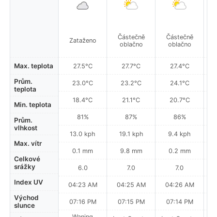
Částečně
Částečně
Zataženo
oblačno
oblačno
Max. teplota
27.5°C
27.7°C
27.4°C
Prům.
23.0°C
23.2°C
24.1°C
teplota
18.4°C
21.1°C
20.7°C
Min. teplota
81%
87%
86%
Prům.
vlhkost
13.0 kph
19.1 kph
9.4 kph
Max. vítr
0.1 mm
9.8 mm
0.2 mm
Celkové
srážky
6.0
7.0
7.0
Index UV
04:23 AM
04:25 AM
04:26 AM
Východ
07:16 PM
07:15 PM
07:14 PM
slunce
Waning