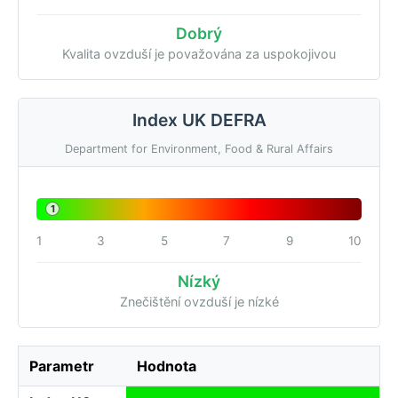
Dobrý
Kvalita ovzduší je považována za uspokojivou
Index UK DEFRA
Department for Environment, Food & Rural Affairs
1
1
3
5
7
9
10
Nízký
Znečištění ovzduší je nízké
Parametr
Hodnota