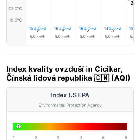
23.
22.0°C
19.0°C
15% Déšť
16% Déšť
16% Déšť
14% Déšť
13% D
↑
↑
↑
↑
6.0 km/h
8.0 km/h
8.0 km/h
9.0 km/h
6.0 k
Index kvality ovzduší in Cicikar,
Čínská lidová republika 🇨🇳 (AQI)
Index US EPA
Environmental Protection Agency
1
1
2
3
4
5
6