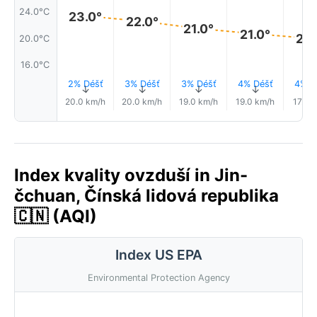
24.0°C
23.0°
22.0°
21.0°
21.0°
20.
20.0°C
16.0°C
2% Déšť
3% Déšť
3% Déšť
4% Déšť
4% D
↑
↑
↑
↑
20.0 km/h
20.0 km/h
19.0 km/h
19.0 km/h
17.0 
Index kvality ovzduší in Jin-
čchuan, Čínská lidová republika
🇨🇳 (AQI)
Index US EPA
Environmental Protection Agency