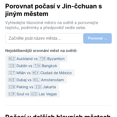
Porovnat počasí v Jin-čchuan s
jiným městem
Vyhledejte libovolné město na světě a porovnejte
teplotu, podmínky a předpověď vedle sebe.
Porovnat →
Nejoblíbenější srovnání měst na světě:
🇳🇿 Auckland vs 🇹🇷 Byzantion
🇮🇪 Dublin vs 🇹🇭 Bangkok
🇮🇹 Milán vs 🇲🇽 Ciudad de México
🇦🇪 Dubaj vs 🇳🇱 Amsterodam
🇨🇳 Peking vs 🇮🇩 Jakarta
🇰🇷 Soul vs 🇺🇸 Las Vegas