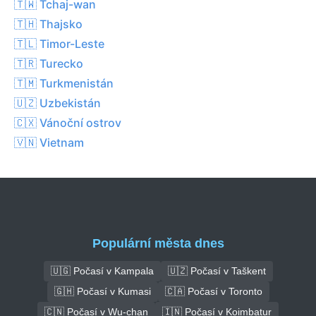
🇹🇼 Tchaj-wan
🇹🇭 Thajsko
🇹🇱 Timor-Leste
🇹🇷 Turecko
🇹🇲 Turkmenistán
🇺🇿 Uzbekistán
🇨🇽 Vánoční ostrov
🇻🇳 Vietnam
Populární města dnes
🇺🇬 Počasí v Kampala
🇺🇿 Počasí v Taškent
🇬🇭 Počasí v Kumasi
🇨🇦 Počasí v Toronto
🇨🇳 Počasí v Wu-chan
🇮🇳 Počasí v Koimbatur