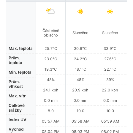
Částečně
Slunečno
Slunečno
oblačno
Max. teplota
25.7°C
30.9°C
33.9°C
Prům.
23.0°C
24.2°C
27.6°C
teplota
19.3°C
18.1°C
22.1°C
Min. teplota
48%
48%
39%
Prům.
vlhkost
24.1 kph
20.9 kph
22.0 kph
Max. vítr
0.0 mm
0.0 mm
0.0 mm
Celkové
srážky
8.0
10.0
10.0
Index UV
05:57 AM
05:58 AM
05:59 AM
0
Východ
08:04 PM
08:03 PM
08:02 PM