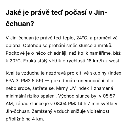
Jaké je právě teď počasí v Jin-
čchuan?
V Jin-čchuan je právě teď teplo, 24°C, a proměnlivá
obloha. Oblohou se prohání směs slunce a mraků.
Pocitově je o něco chladněji, než kolik naměříme, blíž
k 20°C. Fouká stálý větřík o rychlosti 18 km/h z west.
Kvalita vzduchu je nezdravá pro citlivé skupiny (index
EPA 3, PM2.5 59) — pokud máte onemocnění plic
nebo srdce, šetřete se. Mírný UV index 1 znamená
minimální riziko spálení. Východ slunce byl v 05:57
AM, západ slunce je v 08:04 PM: 14 h 7 min světla v
Jin-čchuan. Zamlžený vzduch snižuje viditelnost
přibližně na 4 km.