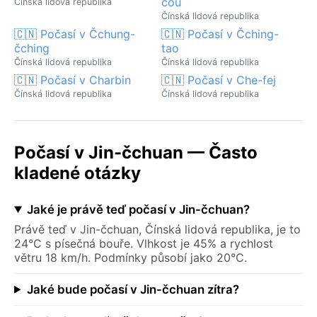
čou
Čínská lidová republika
Čínská lidová republika
🇨🇳 Počasí v Čchung-
🇨🇳 Počasí v Čching-
čching
tao
Čínská lidová republika
Čínská lidová republika
🇨🇳 Počasí v Charbin
🇨🇳 Počasí v Che-fej
Čínská lidová republika
Čínská lidová republika
Počasí v Jin-čchuan — Často
kladené otázky
Jaké je právě teď počasí v Jin-čchuan?
Právě teď v Jin-čchuan, Čínská lidová republika, je to
24°C s písečná bouře. Vlhkost je 45% a rychlost
větru 18 km/h. Podmínky působí jako 20°C.
Jaké bude počasí v Jin-čchuan zítra?