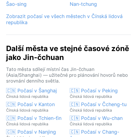
Šao-sing
Nan-tchung
Zobrazit počasí ve všech městech v Čínská lidová
republika
Další města ve stejné časové zóně
jako Jin-čchuan
Tato města sdílejí místní čas Jin-čchuan
(Asia/Shanghai) — užitečné pro plánování hovorů nebo
srovnání denního světla.
🇨🇳 Počasí v Šanghaj
🇨🇳 Počasí v Peking
Čínská lidová republika
Čínská lidová republika
🇨🇳 Počasí v Kanton
🇨🇳 Počasí v Čcheng-tu
Čínská lidová republika
Čínská lidová republika
🇨🇳 Počasí v Tchien-ťin
🇨🇳 Počasí v Wu-chan
Čínská lidová republika
Čínská lidová republika
🇨🇳 Počasí v Nanjing
🇨🇳 Počasí v Chang-