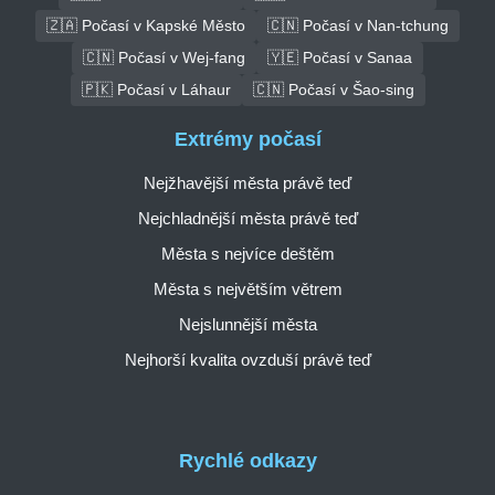
🇿🇦 Počasí v Kapské Město
🇨🇳 Počasí v Nan-tchung
🇨🇳 Počasí v Wej-fang
🇾🇪 Počasí v Sanaa
🇵🇰 Počasí v Láhaur
🇨🇳 Počasí v Šao-sing
Extrémy počasí
Nejžhavější města právě teď
Nejchladnější města právě teď
Města s nejvíce deštěm
Města s největším větrem
Nejslunnější města
Nejhorší kvalita ovzduší právě teď
Rychlé odkazy