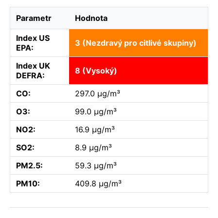
Parametr
Hodnota
Index US
3 (Nezdravý pro citlivé skupiny)
EPA:
Index UK
8 (Vysoký)
DEFRA:
CO:
297.0 µg/m³
O3:
99.0 µg/m³
NO2:
16.9 µg/m³
SO2:
8.9 µg/m³
PM2.5:
59.3 µg/m³
PM10:
409.8 µg/m³