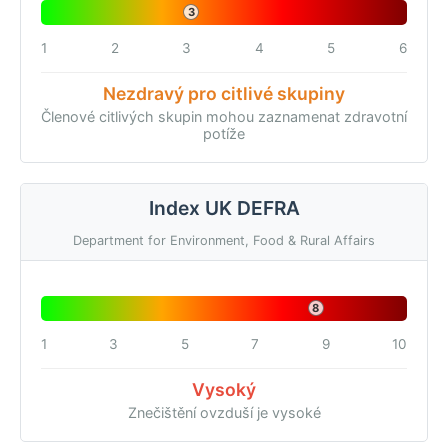
3
1
2
3
4
5
6
Nezdravý pro citlivé skupiny
Členové citlivých skupin mohou zaznamenat zdravotní
potíže
Index UK DEFRA
Department for Environment, Food & Rural Affairs
8
1
3
5
7
9
10
Vysoký
Znečištění ovzduší je vysoké