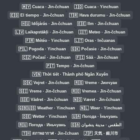
🇲🇾
🇮🇩
Cuaca · Jin-čchuan
Cuaca · Yinchuan
🇪🇸
🇹🇷
El tiempo · Jin-čchuan
Hava durumu · Jin-čchuan
🇭🇺
🇪🇪
Időjárás · Jin-čchuan
Ilm · Jin-čchuan
🇱🇻
🇮🇹
Laikapstākļi · Jin-čchuan
Meteo · Jin-čchuan
🇫🇷
🇱🇹
Météo · Yinchuan
Oras · Inčuanas
🇵🇱
🇸🇰
Pogoda · Yinchuan
Počasie · Jin-čchuan
🇨🇿
🇫🇮
Počasí · Jin-čchuan
Sää · Jin-čchuan
🇵🇹
Tempo · Jin-čchuan
🇻🇳
Thời tiết · Thành phố Ngân Xuyên
🇩🇰
🇷🇸
Vejret · Jin-čchuan
Vreme · Јинчуан
🇸🇮
🇷🇴
Vreme · Jin-čchuan
Vremea · Jin-čchuan
🇸🇪
🇳🇴
Vädret · Jin-čchuan
Været · Jin-čchuan
🇬🇧🇺🇸
🇳🇱
Weather · Yinchuan
Weer · Yinchuan
🇩🇪
🇺🇦
Wetter · Yinchuan
Погода · Їньчуань
🇷🇺
🇸🇦
Погода · Иньчуань
الطقس · مدينة ينشوان
🇹🇭
🇯🇵
สภาพอากาศ · Jin-čchuan
天気 · 銀川市