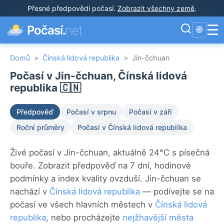
Přesné předpovědi počasí
.
Zobrazit všechny země
.
☰
Počasí.
net
🌐
Domů
>
Čínská lidová republika
>
Jin-čchuan
Počasí v Jin-čchuan, Čínská lidová
republika 🇨🇳
Předpověď
Počasí v srpnu
Počasí v září
Roční průměry
Počasí v Čínská lidová republika
Živé počasí v Jin-čchuan, aktuálně 24°C s písečná
bouře. Zobrazit předpověď na 7 dní, hodinové
podmínky a index kvality ovzduší. Jin-čchuan se
nachází v
Čínská lidová republika
— podívejte se na
počasí ve všech hlavních městech v
Čínská lidová
republika
, nebo procházejte
nejžhavější města