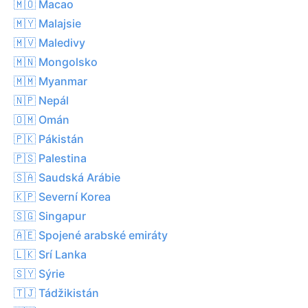
🇲🇴 Macao
🇲🇾 Malajsie
🇲🇻 Maledivy
🇲🇳 Mongolsko
🇲🇲 Myanmar
🇳🇵 Nepál
🇴🇲 Omán
🇵🇰 Pákistán
🇵🇸 Palestina
🇸🇦 Saudská Arábie
🇰🇵 Severní Korea
🇸🇬 Singapur
🇦🇪 Spojené arabské emiráty
🇱🇰 Srí Lanka
🇸🇾 Sýrie
🇹🇯 Tádžikistán