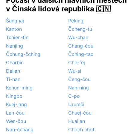
Počasí v dalších hlavních městech
v Čínská lidová republika 🇨🇳
Šanghaj
Peking
Kanton
Čcheng-tu
Tchien-ťin
Wu-chan
Nanjing
Chang-čou
Čchung-čching
Čching-tao
Charbin
Che-fej
Dalian
Wu-si
Ťi-nan
Čeng-čou
Kchun-ming
Nan-ning
Ningbo
C-po
Kuej-jang
Urumči
Lan-čou
Chuej-čou
Wen-čou
Huai'an
Nan-čchang
Chöch chot