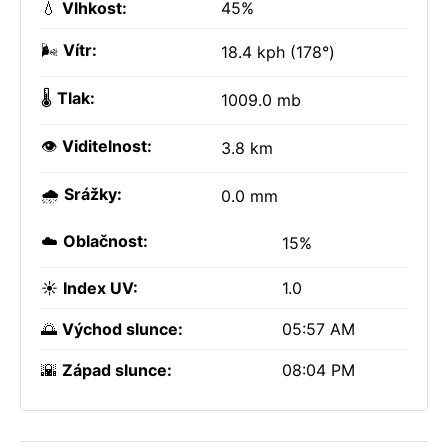
💧
Vlhkost:
45%
🌬️
Vítr:
18.4 kph (178°)
🌡️
Tlak:
1009.0 mb
👁️
Viditelnost:
3.8 km
🌧️
Srážky:
0.0 mm
☁️
Oblačnost:
15%
☀️
Index UV:
1.0
🌅
Východ slunce:
05:57 AM
🌇
Západ slunce:
08:04 PM