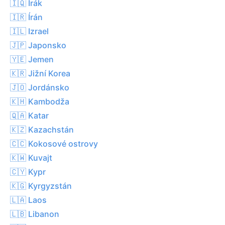
🇮🇶 Irák
🇮🇷 Írán
🇮🇱 Izrael
🇯🇵 Japonsko
🇾🇪 Jemen
🇰🇷 Jižní Korea
🇯🇴 Jordánsko
🇰🇭 Kambodža
🇶🇦 Katar
🇰🇿 Kazachstán
🇨🇨 Kokosové ostrovy
🇰🇼 Kuvajt
🇨🇾 Kypr
🇰🇬 Kyrgyzstán
🇱🇦 Laos
🇱🇧 Libanon