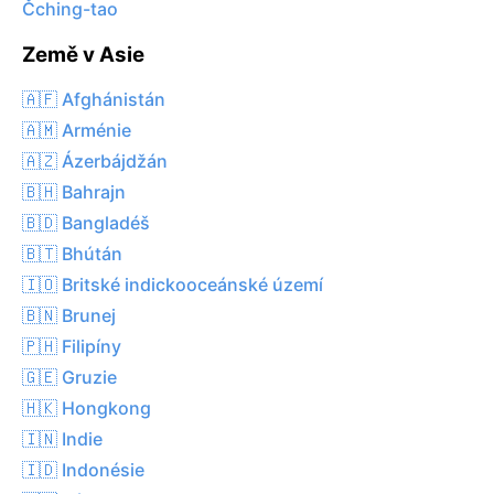
Čching-tao
Země v Asie
🇦🇫 Afghánistán
🇦🇲 Arménie
🇦🇿 Ázerbájdžán
🇧🇭 Bahrajn
🇧🇩 Bangladéš
🇧🇹 Bhútán
🇮🇴 Britské indickooceánské území
🇧🇳 Brunej
🇵🇭 Filipíny
🇬🇪 Gruzie
🇭🇰 Hongkong
🇮🇳 Indie
🇮🇩 Indonésie