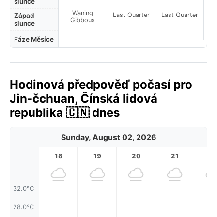
slunce
Waning
Last Quarter
Last Quarter
La
Západ
Gibbous
slunce
Fáze Měsíce
Hodinová předpověď počasí pro
Jin-čchuan, Čínská lidová
republika 🇨🇳 dnes
Sunday, August 02, 2026
18
19
20
21
2
32.0°C
28.0°C