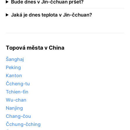
Bude dnes v Jin-čchuan pršet?
Jaká je dnes teplota v Jin-čchuan?
Topová města v China
Šanghaj
Peking
Kanton
Čcheng-tu
Tchien-ťin
Wu-chan
Nanjing
Chang-čou
Čchung-čching