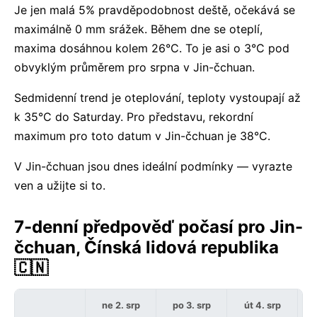
Je jen malá 5% pravděpodobnost deště, očekává se
maximálně 0 mm srážek. Během dne se oteplí,
maxima dosáhnou kolem 26°C. To je asi o 3°C pod
obvyklým průměrem pro srpna v Jin-čchuan.
Sedmidenní trend je oteplování, teploty vystoupají až
k 35°C do Saturday. Pro představu, rekordní
maximum pro toto datum v Jin-čchuan je 38°C.
V Jin-čchuan jsou dnes ideální podmínky — vyrazte
ven a užijte si to.
7-denní předpověď počasí pro Jin-
čchuan, Čínská lidová republika
🇨🇳
ne 2. srp
po 3. srp
út 4. srp