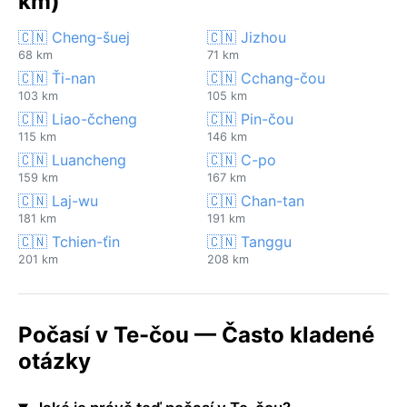
km)
🇨🇳 Cheng-šuej
🇨🇳 Jizhou
68 km
71 km
🇨🇳 Ťi-nan
🇨🇳 Cchang-čou
103 km
105 km
🇨🇳 Liao-čcheng
🇨🇳 Pin-čou
115 km
146 km
🇨🇳 Luancheng
🇨🇳 C-po
159 km
167 km
🇨🇳 Laj-wu
🇨🇳 Chan-tan
181 km
191 km
🇨🇳 Tchien-ťin
🇨🇳 Tanggu
201 km
208 km
Počasí v Te-čou — Často kladené
otázky