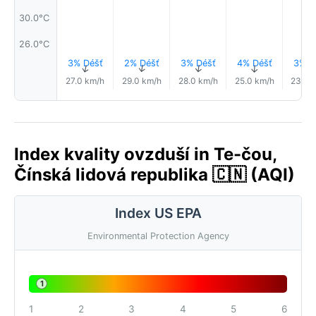
30.0°C
26.0°C
3% Déšť
2% Déšť
3% Déšť
4% Déšť
3% D
↑
↑
↑
↑
↑
27.0 km/h
29.0 km/h
28.0 km/h
25.0 km/h
23.0 
Index kvality ovzduší in Te-čou,
Čínská lidová republika 🇨🇳 (AQI)
Index US EPA
Environmental Protection Agency
1
1
2
3
4
5
6