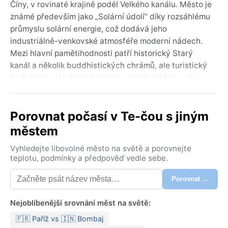
Číny, v rovinaté krajině podél Velkého kanálu. Město je
známé především jako „Solární údolí“ díky rozsáhlému
průmyslu solární energie, což dodává jeho
industriálně-venkovské atmosféře moderní nádech.
Mezi hlavní pamětihodnosti patří historický Starý
kanál a několik buddhistických chrámů, ale turistický
ruch zde není tak masivní jako v pekingských nebo
šanghajských metropolích. Všední život pulzuje v
tradičních tržnicích a kolem průmyslových zón,
Porovnat počasí v Te-čou s jiným
zatímco okolní krajinu tvoří suché zemědělské pláně a
občasné lesíky.
městem
Podle Köppenovy klasifikace spadá Dezhou do
Vyhledejte libovolné město na světě a porovnejte
kategorie BSk – chladné polosuché podnebí. Léta jsou
teplotu, podmínky a předpověď vedle sebe.
horká a suchá, s teplotami kolem 30 °C, občas však
Porovnat →
mohou vystoupat až ke čtyřicítce. Zimy jsou naopak
chladné a suché, s průměrnými teplotami pod bodem
Nejoblíbenější srovnání měst na světě:
mrazu, ale sněžení je vzácné a obvykle jen slabé.
Roční úhrn srážek je nízký, většina spadne v červenci
🇫🇷 Paříž vs 🇮🇳 Bombaj