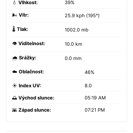
💧
Vlhkost:
39%
🌬️
Vítr:
25.9 kph (195°)
🌡️
Tlak:
1002.0 mb
👁️
Viditelnost:
10.0 km
🌧️
Srážky:
0.0 mm
☁️
Oblačnost:
46%
☀️
Index UV:
8.0
🌅
Východ slunce:
05:19 AM
🌇
Západ slunce:
07:21 PM