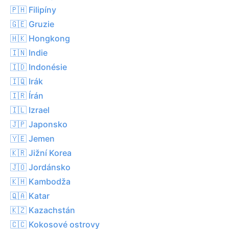
🇵🇭 Filipíny
🇬🇪 Gruzie
🇭🇰 Hongkong
🇮🇳 Indie
🇮🇩 Indonésie
🇮🇶 Irák
🇮🇷 Írán
🇮🇱 Izrael
🇯🇵 Japonsko
🇾🇪 Jemen
🇰🇷 Jižní Korea
🇯🇴 Jordánsko
🇰🇭 Kambodža
🇶🇦 Katar
🇰🇿 Kazachstán
🇨🇨 Kokosové ostrovy