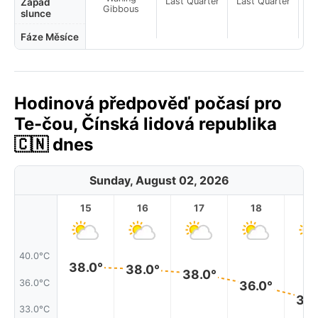
Last Quarter
Last Quarter
La
Západ
Gibbous
slunce
Fáze Měsíce
Hodinová předpověď počasí pro
Te-čou, Čínská lidová republika
🇨🇳 dnes
Sunday, August 02, 2026
15
16
17
18
1
40.0°C
38.0°
38.0°
38.0°
36.0°C
36.0°
34.
33.0°C