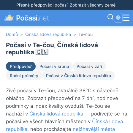
Přesné předpovědi počasí
.
Zobrazit všechny země
.
☰
Počasí.
net
🌐
Domů
>
Čínská lidová republika
>
Te-čou
Počasí v Te-čou, Čínská lidová
republika 🇨🇳
Předpověď
Počasí v srpnu
Počasí v září
Roční průměry
Počasí v Čínská lidová republika
Živé počasí v Te-čou, aktuálně 38°C s částečně
oblačno. Zobrazit předpověď na 7 dní, hodinové
podmínky a index kvality ovzduší. Te-čou se
nachází v
Čínská lidová republika
— podívejte se na
počasí ve všech hlavních městech v
Čínská lidová
republika
, nebo procházejte
nejžhavější města