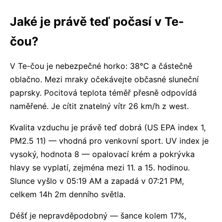
Jaké je právě teď počasí v Te-
čou?
V Te-čou je nebezpečné horko: 38°C a částečně
oblačno. Mezi mraky očekávejte občasné sluneční
paprsky. Pocitová teplota téměř přesně odpovídá
naměřené. Je cítit znatelný vítr 26 km/h z west.
Kvalita vzduchu je právě teď dobrá (US EPA index 1,
PM2.5 11) — vhodná pro venkovní sport. UV index je
vysoký, hodnota 8 — opalovací krém a pokrývka
hlavy se vyplatí, zejména mezi 11. a 15. hodinou.
Slunce vyšlo v 05:19 AM a zapadá v 07:21 PM,
celkem 14h 2m denního světla.
Déšť je nepravděpodobný — šance kolem 17%,