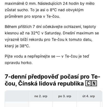
maximálně 0 mm. Následujících 24 hodin by mělo
zůstat sucho. To je asi o 8°C nad obvyklým
průměrem pro srpna v Te-čou.
Během příštích 7 dní očekávejte ochlazení, teploty
klesnou až na 32°C v Saturday. Dnešní maximum se
výrazně blíží rekordu pro Te-čou k tomuto datu,
který je 38°C.
Pijte vodu a nepřepínejte se — v Te-čou je teď
opravdu horko.
7-denní předpověď počasí pro Te-
čou, Čínská lidová republika 🇨🇳
ne 2. srp
po 3. srp
út 4. srp