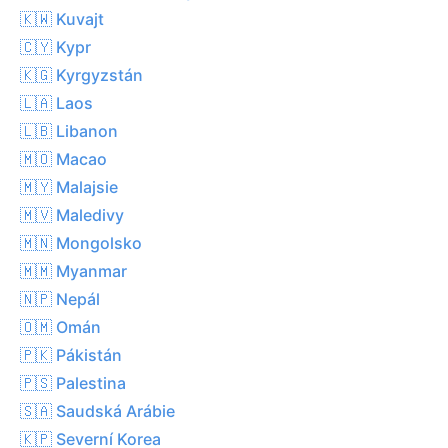
🇰🇼 Kuvajt
🇨🇾 Kypr
🇰🇬 Kyrgyzstán
🇱🇦 Laos
🇱🇧 Libanon
🇲🇴 Macao
🇲🇾 Malajsie
🇲🇻 Maledivy
🇲🇳 Mongolsko
🇲🇲 Myanmar
🇳🇵 Nepál
🇴🇲 Omán
🇵🇰 Pákistán
🇵🇸 Palestina
🇸🇦 Saudská Arábie
🇰🇵 Severní Korea