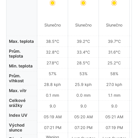
Slunečno
Slunečno
Slunečno
Max. teplota
38.5°C
39.2°C
39.7°C
Prům.
32.8°C
33.4°C
31.6°C
teplota
27.8°C
28.5°C
25.2°C
Min. teplota
57%
53%
58%
Prům.
vlhkost
28.8 kph
25.9 kph
27.0 kph
Max. vítr
0.1 mm
0.0 mm
1.1 mm
Celkové
srážky
9.0
9.0
9.0
Index UV
05:19 AM
05:20 AM
05:21 AM
0
Východ
07:21 PM
07:20 PM
07:19 PM
slunce
Waning