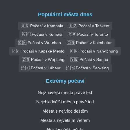
Populární města dnes
🇺🇬 Počasí v Kampala
🇺🇿 Počasí v Taškent
🇬🇭 Počasí v Kumasi
🇨🇦 Počasí v Toronto
🇨🇳 Počasí v Wu-chan
🇮🇳 Počasí v Koimbatur
🇿🇦 Počasí v Kapské Město
🇨🇳 Počasí v Nan-tchung
🇨🇳 Počasí v Wej-fang
🇾🇪 Počasí v Sanaa
🇵🇰 Počasí v Láhaur
🇨🇳 Počasí v Šao-sing
Extrémy počasí
Nejžhavější města právě teď
Nejchladnější města právě teď
Města s nejvíce deštěm
Města s největším větrem
Nejslunnější města