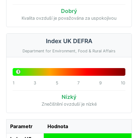
Dobrý
Kvalita ovzduší je považována za uspokojivou
Index UK DEFRA
Department for Environment, Food & Rural Affairs
1
1
3
5
7
9
10
Nízký
Znečištění ovzduší je nízké
Parametr
Hodnota