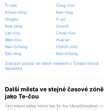
Ťi-nan
Čeng-čou
Kchun-ming
Nan-ning
Ningbo
C-po
Kuej-jang
Urumči
Lan-čou
Chuej-čou
Wen-čou
Huai'an
Nan-čchang
Chöch chot
Šao-sing
Nan-tchung
Zobrazit počasí ve všech městech v Čínská lidová
republika
Další města ve stejné časové zóně
jako Te-čou
Tato města sdílejí místní čas Te-čou (Asia/Shanghai) —