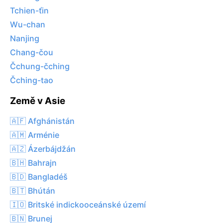
Tchien-ťin
Wu-chan
Nanjing
Chang-čou
Čchung-čching
Čching-tao
Země v Asie
🇦🇫 Afghánistán
🇦🇲 Arménie
🇦🇿 Ázerbájdžán
🇧🇭 Bahrajn
🇧🇩 Bangladéš
🇧🇹 Bhútán
🇮🇴 Britské indickooceánské území
🇧🇳 Brunej