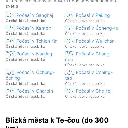
užitečné pro plánování hovorů nebo srovnání denního
světla.
🇨🇳 Počasí v Šanghaj
🇨🇳 Počasí v Peking
Čínská lidová republika
Čínská lidová republika
🇨🇳 Počasí v Kanton
🇨🇳 Počasí v Čcheng-tu
Čínská lidová republika
Čínská lidová republika
🇨🇳 Počasí v Tchien-ťin
🇨🇳 Počasí v Wu-chan
Čínská lidová republika
Čínská lidová republika
🇨🇳 Počasí v Nanjing
🇨🇳 Počasí v Chang-
čou
Čínská lidová republika
Čínská lidová republika
🇨🇳 Počasí v Čchung-
🇨🇳 Počasí v Čching-
čching
tao
Čínská lidová republika
Čínská lidová republika
🇨🇳 Počasí v Charbin
🇨🇳 Počasí v Che-fej
Čínská lidová republika
Čínská lidová republika
Blízká města k Te-čou (do 300