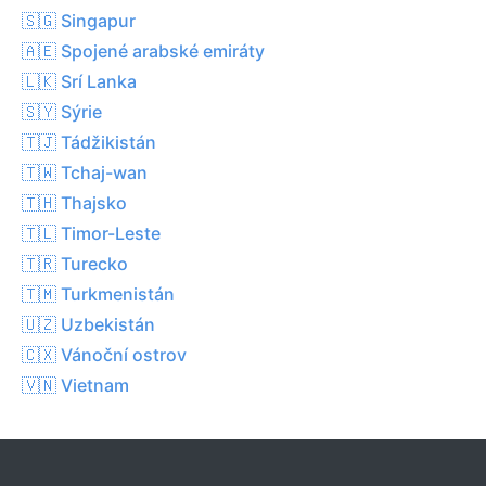
🇸🇬 Singapur
🇦🇪 Spojené arabské emiráty
🇱🇰 Srí Lanka
🇸🇾 Sýrie
🇹🇯 Tádžikistán
🇹🇼 Tchaj-wan
🇹🇭 Thajsko
🇹🇱 Timor-Leste
🇹🇷 Turecko
🇹🇲 Turkmenistán
🇺🇿 Uzbekistán
🇨🇽 Vánoční ostrov
🇻🇳 Vietnam