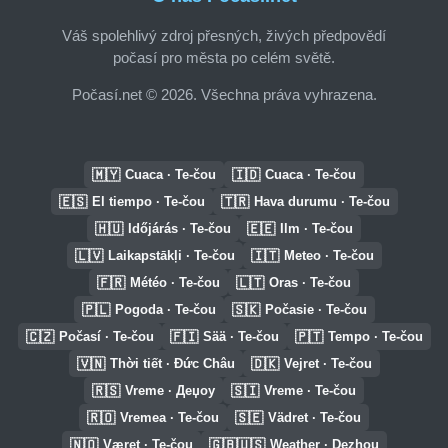
Váš spolehlivý zdroj přesných, živých předpovědí
počasí pro města po celém světě.
Počasí.net © 2026. Všechna práva vyhrazena.
🇲🇾
🇮🇩
Cuaca · Te-čou
Cuaca · Te-čou
🇪🇸
🇹🇷
El tiempo · Te-čou
Hava durumu · Te-čou
🇭🇺
🇪🇪
Időjárás · Te-čou
Ilm · Te-čou
🇱🇻
🇮🇹
Laikapstākļi · Te-čou
Meteo · Te-čou
🇫🇷
🇱🇹
Météo · Te-čou
Oras · Te-čou
🇵🇱
🇸🇰
Pogoda · Te-čou
Počasie · Te-čou
🇨🇿
🇫🇮
🇵🇹
Počasí · Te-čou
Sää · Te-čou
Tempo · Te-čou
🇻🇳
🇩🇰
Thời tiết · Đức Châu
Vejret · Te-čou
🇷🇸
🇸🇮
Vreme · Деџоу
Vreme · Te-čou
🇷🇴
🇸🇪
Vremea · Te-čou
Vädret · Te-čou
🇳🇴
🇬🇧🇺🇸
Været · Te-čou
Weather · Dezhou