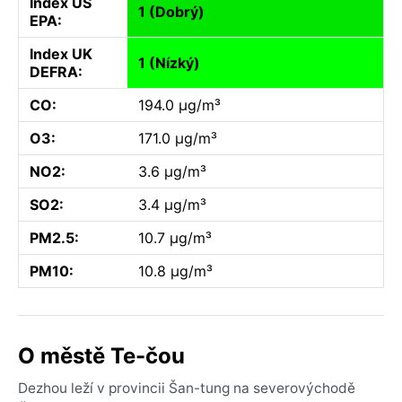
Index US
1 (Dobrý)
EPA:
Index UK
1 (Nízký)
DEFRA:
CO:
194.0 µg/m³
O3:
171.0 µg/m³
NO2:
3.6 µg/m³
SO2:
3.4 µg/m³
PM2.5:
10.7 µg/m³
PM10:
10.8 µg/m³
O městě Te-čou
Dezhou leží v provincii Šan-tung na severovýchodě