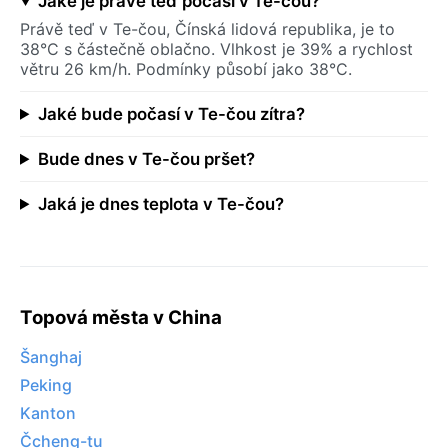
Jaké je právě teď počasí v Te-čou?
Právě teď v Te-čou, Čínská lidová republika, je to
38°C s částečně oblačno. Vlhkost je 39% a rychlost
větru 26 km/h. Podmínky působí jako 38°C.
Jaké bude počasí v Te-čou zítra?
Bude dnes v Te-čou pršet?
Jaká je dnes teplota v Te-čou?
Topová města v China
Šanghaj
Peking
Kanton
Čcheng-tu