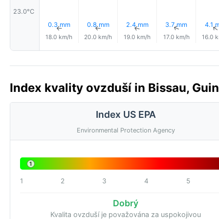
23.0°C
0.3 mm
0.8 mm
2.4 mm
3.7 mm
4.1 
↑
↑
↑
↑
18.0 km/h
20.0 km/h
19.0 km/h
17.0 km/h
16.0 
Index kvality ovzduší in Bissau, Gui
Index US EPA
Environmental Protection Agency
1
1
2
3
4
5
Dobrý
Kvalita ovzduší je považována za uspokojivou