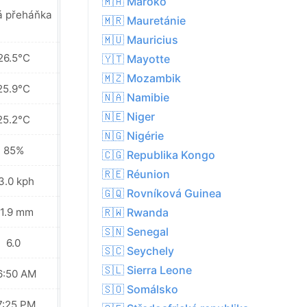
🇲🇦 Maroko
Místy déšť v
á přeháňka
🇲🇷 Mauretánie
okolí
🇲🇺 Mauricius
26.5°C
26.6°C
🇾🇹 Mayotte
🇲🇿 Mozambik
25.9°C
25.8°C
🇳🇦 Namibie
🇳🇪 Niger
25.2°C
25.4°C
🇳🇬 Nigérie
85%
86%
🇨🇬 Republika Kongo
🇷🇪 Réunion
3.0 kph
19.1 kph
🇬🇶 Rovníková Guinea
1.9 mm
11.7 mm
🇷🇼 Rwanda
🇸🇳 Senegal
6.0
6.0
🇸🇨 Seychely
🇸🇱 Sierra Leone
6:50 AM
06:50 AM
🇸🇴 Somálsko
7:25 PM
07:25 PM