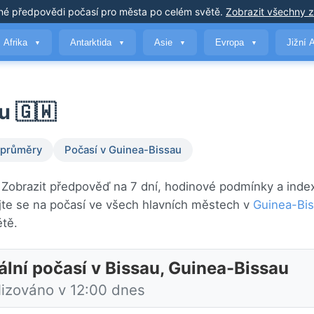
né předpovědi počasí
pro města po celém světě
.
Zobrazit všechny 
Afrika
Antarktida
Asie
Evropa
Jižní 
▼
▼
▼
▼
u 🇬🇼
 průměry
Počasí v Guinea-Bissau
 Zobrazit předpověď na 7 dní, hodinové podmínky a index
te se na počasí ve všech hlavních městech v
Guinea-Bi
tě.
ální počasí v Bissau, Guinea-Bissau
lizováno v 12:00 dnes