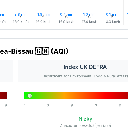
mm
3.8 mm
1.8 mm
0.4 mm
1.0 mm
0.1 mm
↑
↑
↑
↑
↑
↑
km/h
16.0 km/h
16.0 km/h
16.0 km/h
17.0 km/h
18.0 km/h
nea-Bissau 🇬🇼 (AQI)
Index UK DEFRA
Department for Environment, Food & Rural Affair
1
6
1
3
5
7
9
Nízký
Znečištění ovzduší je nízké