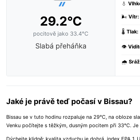
💧
Vlhk
29.2°C
🌬️
Vítr:
🌡️
Tlak:
pocitově jako 33.4°C
Slabá přeháňka
👁️
Vidit
🌧️
Sráž
Jaké je právě teď počasí v Bissau?
Bissau se v tuto hodinu rozpaluje na 29°C, na obloze sl
Venku počítejte s těžkým, dusným pocitem při 33°C. Je c
Dýchejte klidně: kvalita vzduchu je dobrá, index EPA 1. 