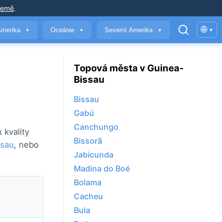
země
.
🌐
Amerika
Oceánie
Severní Amerika
▾
▼
▼
▼
Topová města v Guinea-
Bissau
Bissau
Gabú
Canchungo
 kvality
Bissorã
ssau
, nebo
Jabicunda
Madina do Boé
Bolama
Cacheu
Bula