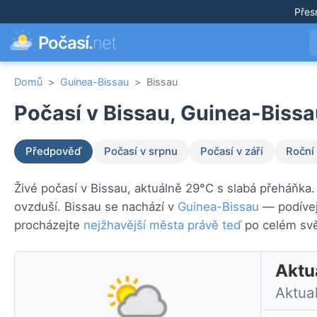
Přes
Počasí.
net
Domů
>
Guinea-Bissau
>
Bissau
Počasí v Bissau, Guinea-Bissa
Předpověď
Počasí v srpnu
Počasí v září
Roční
Živé počasí v Bissau, aktuálně 29°C s slabá přeháňka.
ovzduší. Bissau se nachází v
Guinea-Bissau
— podívej
procházejte
nejžhavější města právě teď
po celém svě
Aktu
Aktua