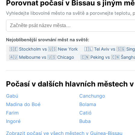
Porovnat počasí v Bissau s jiným m
Vyhledejte libovolné město na světě a porovnejte teplotu,
Nejoblíbenější srovnání měst na světě:
🇸🇪 Stockholm vs 🇺🇸 New York
🇮🇱 Tel Aviv vs 🇸🇬 Sin
🇦🇺 Melbourne vs 🇺🇸 Chicago
🇨🇳 Peking vs 🇨🇳 Šangh
Počasí v dalších hlavních městech v
Gabú
Canchungo
Madina do Boé
Bolama
Farim
Catió
Ingoré
Buba
Zobrazit počasí ve všech městech v Guinea-Bissau