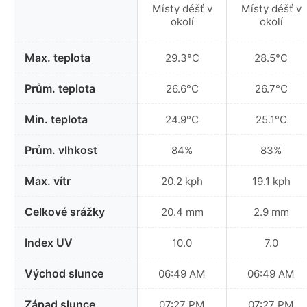
Místy déšť v
Místy déšť v
okolí
okolí
Max. teplota
29.3°C
28.5°C
Prům. teplota
26.6°C
26.7°C
Min. teplota
24.9°C
25.1°C
Prům. vlhkost
84%
83%
Max. vítr
20.2 kph
19.1 kph
Celkové srážky
20.4 mm
2.9 mm
Index UV
10.0
7.0
Východ slunce
06:49 AM
06:49 AM
Západ slunce
07:27 PM
07:27 PM