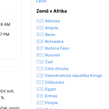
Farim
Země v Afrika
🇩🇿 Alžírsko
49 AM
🇦🇴 Angola
27 PM
🇧🇯 Benin
🇧🇼 Botswana
🇧🇫 Burkina Faso
🇧🇮 Burundi
🇹🇩 Čad
🇨🇮 Côte d’Ivoire
🇨🇩 Demokratická republika Kongo
🇩🇯 Džibutsko
🇪🇬 Egypt
ní svit.
🇪🇷 Eritrea
 %.
🇪🇹 Etiopie
ačné, proto