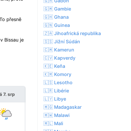
🇬🇦 Gabon
🇬🇲 Gambie
🇬🇭 Ghana
To přesně
🇬🇳 Guinea
🇿🇦 Jihoafrická republika
v Bissau je
🇸🇸 Jižní Súdán
🇨🇲 Kamerun
🇨🇻 Kapverdy
🇰🇪 Keňa
🇰🇲 Komory
🇱🇸 Lesotho
🇱🇷 Libérie
á 7. srp
so 8. srp
🇱🇾 Libye
🇲🇬 Madagaskar
🇲🇼 Malawi
🇲🇱 Mali