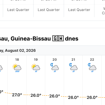
Last Quarter
Last Quarter
Last Quarter
C
au, Guinea-Bissau 🇬🇼 dnes
y, August 02, 2026
18
19
20
21
22
0°
27.0°
26.0°
26.0°
26.0°
26.0°