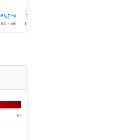
16% Déšť
0.0 mm
0.1 mm
1.3 mm
0.8 mm
20% Déš
↑
↑
↑
↑
↑
↑
19.0 km/h
17.0 km/h
18.0 km/h
18.0 km/h
19.0 km/h
19.0 km/
s
10