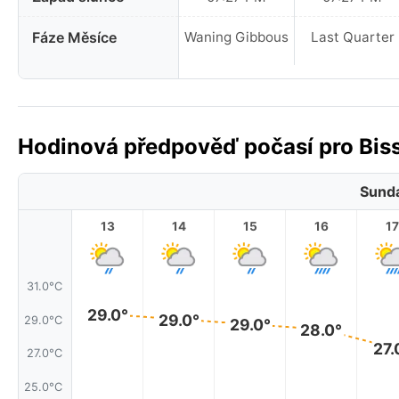
Fáze Měsíce
Waning Gibbous
Last Quarter
Hodinová předpověď počasí pro Biss
Sunda
13
14
15
16
17
31.0°C
29.0°
29.0°
29.0°C
29.0°
28.0°
27.
27.0°C
25.0°C