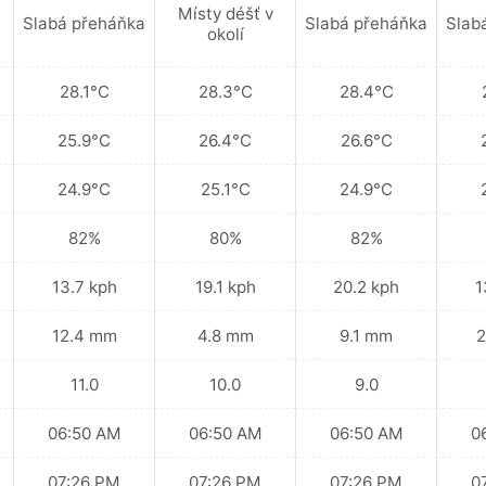
Místy déšť v
Slabá přeháňka
Slabá přeháňka
Slab
okolí
28.1°C
28.3°C
28.4°C
25.9°C
26.4°C
26.6°C
24.9°C
25.1°C
24.9°C
82%
80%
82%
13.7 kph
19.1 kph
20.2 kph
1
12.4 mm
4.8 mm
9.1 mm
2
11.0
10.0
9.0
06:50 AM
06:50 AM
06:50 AM
0
07:26 PM
07:26 PM
07:26 PM
0