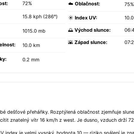
ost:
72%
☁️
Oblačnost:
75%
15.8 kph (286°)
☀️
Index UV:
10.0
🌅
Východ slunce:
06:
1015.0 mb
🌇
Západ slunce:
07:
elnost:
10.0 km
ky:
0.2 mm
abé dešťové přeháňky. Rozptýlená oblačnost zjemňuje sluneč
ítit znatelný vítr 16 km/h z west. Je dusno, vzduch drží 72
UV index je velmi vysoký, hodnota 10 — riziko spálení je zn