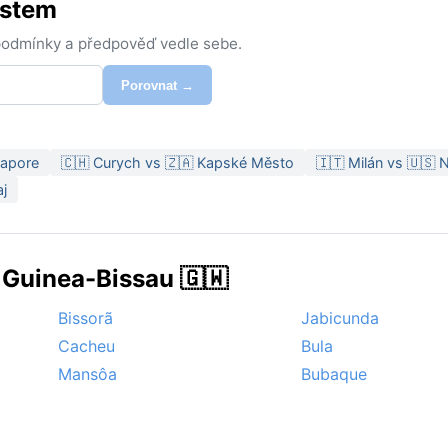
ěstem
 podmínky a předpověď vedle sebe.
Porovnat →
gapore
🇨🇭 Curych vs 🇿🇦 Kapské Město
🇮🇹 Milán vs 🇺🇸
aj
 Guinea-Bissau 🇬🇼
Bissorã
Jabicunda
Cacheu
Bula
Mansôa
Bubaque