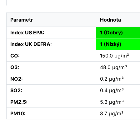
Parametr
Hodnota
Index US EPA:
1 (Dobrý)
Index UK DEFRA:
1 (Nízký)
CO:
150.0 µg/m³
O3:
48.0 µg/m³
NO2:
0.2 µg/m³
SO2:
0.4 µg/m³
PM2.5:
5.3 µg/m³
PM10:
8.7 µg/m³