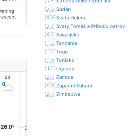
🇨🇫 Středoafrická republika
🇸🇩 Súdán
Waning
Waning
rescent
Crescent
🇸🇭 Svatá Helena
🇸🇹 Svatý Tomáš a Princův ostrov
🇸🇿 Swazijsko
🇹🇿 Tanzánie
🇹🇬 Togo
🇹🇳 Tunisko
🇺🇬 Uganda
🇿🇲 Zambie
23
1
2
3
4
🇪🇭 Západní Sahara
🇿🇼 Zimbabwe
26.0°
26.0°
26.0°
25.0°
25.0°
25.0°