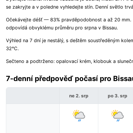
se zakryjte a v poledne vyhledejte stín. Denní světlo t
Očekávejte déšť — 83% pravděpodobnost a až 20 mm. Dé
odpovídá obvyklému průměru pro srpna v Bissau.
Výhled na 7 dní je nestálý, s deštěm soustředěným kole
32°C.
Sečteno a podtrženo: opalovací krém, klobouk a sluneční
7-denní předpověď počasí pro Bissa
ne 2. srp
po 3. srp