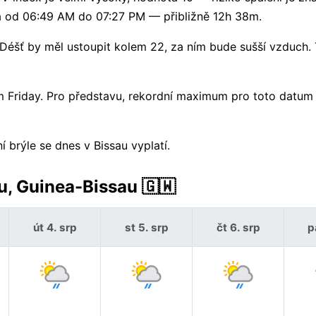
rvá od 06:49 AM do 07:27 PM — přibližně 12h 38m.
šť by měl ustoupit kolem 22, za ním bude sušší vzduch. 
m Friday. Pro představu, rekordní maximum pro toto datum 
 brýle se dnes v Bissau vyplatí.
u, Guinea-Bissau 🇬🇼
út 4. srp
st 5. srp
čt 6. srp
p