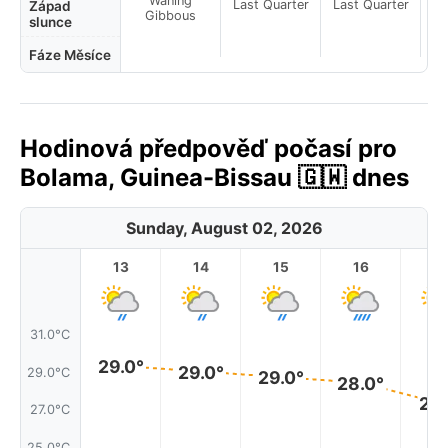
Waning
Last Quarter
Last Quarter
La
Západ
Gibbous
slunce
Fáze Měsíce
Hodinová předpověď počasí pro
Bolama, Guinea-Bissau 🇬🇼 dnes
Sunday, August 02, 2026
13
14
15
16
17
31.0°C
29.0°
29.0°
29.0°C
29.0°
28.0°
27.
27.0°C
25.0°C