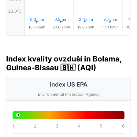
23.0°C
0.3 mm
0.8 mm
2.4 mm
3.7 mm
4.1 
↑
↑
↑
↑
18.0 km/h
20.0 km/h
19.0 km/h
17.0 km/h
16.0 
Index kvality ovzduší in Bolama,
Guinea-Bissau 🇬🇼 (AQI)
Index US EPA
Environmental Protection Agency
1
1
2
3
4
5
6