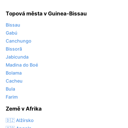
Topová města v Guinea-Bissau
Bissau
Gabú
Canchungo
Bissorã
Jabicunda
Madina do Boé
Bolama
Cacheu
Bula
Farim
Země v Afrika
🇩🇿 Alžírsko