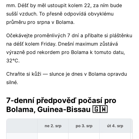
mm. Déšť by měl ustoupit kolem 22, za ním bude
sušší vzduch. To přesně odpovídá obvyklému
průměru pro srpna v Bolama.
Očekávejte proměnlivých 7 dní a přibalte si pláštěnku
na déšť kolem Friday. Dnešní maximum zůstává
výrazně pod rekordem pro Bolama k tomuto datu,
32°C.
Chraňte si kůži — slunce je dnes v Bolama opravdu
silné.
7-denní předpověď počasí pro
Bolama, Guinea-Bissau 🇬🇼
ne 2. srp
po 3. srp
út 4. srp