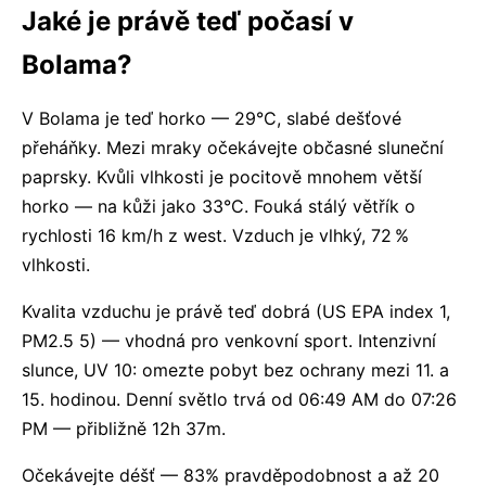
Jaké je právě teď počasí v
Bolama?
V Bolama je teď horko — 29°C, slabé dešťové
přeháňky. Mezi mraky očekávejte občasné sluneční
paprsky. Kvůli vlhkosti je pocitově mnohem větší
horko — na kůži jako 33°C. Fouká stálý větřík o
rychlosti 16 km/h z west. Vzduch je vlhký, 72 %
vlhkosti.
Kvalita vzduchu je právě teď dobrá (US EPA index 1,
PM2.5 5) — vhodná pro venkovní sport. Intenzivní
slunce, UV 10: omezte pobyt bez ochrany mezi 11. a
15. hodinou. Denní světlo trvá od 06:49 AM do 07:26
PM — přibližně 12h 37m.
Očekávejte déšť — 83% pravděpodobnost a až 20