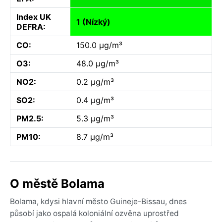
Index UK
1 (Nízký)
DEFRA:
CO:
150.0 µg/m³
O3:
48.0 µg/m³
NO2:
0.2 µg/m³
SO2:
0.4 µg/m³
PM2.5:
5.3 µg/m³
PM10:
8.7 µg/m³
O městě Bolama
Bolama, kdysi hlavní město Guineje-Bissau, dnes
působí jako ospalá koloniální ozvěna uprostřed