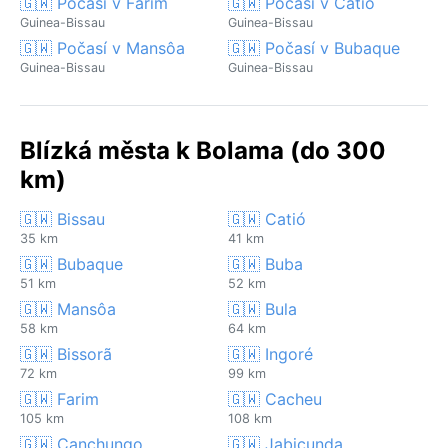
🇬🇼 Počasí v Farim
🇬🇼 Počasí v Catió
Guinea-Bissau
Guinea-Bissau
🇬🇼 Počasí v Mansôa
🇬🇼 Počasí v Bubaque
Guinea-Bissau
Guinea-Bissau
Blízká města k Bolama (do 300
km)
🇬🇼 Bissau
🇬🇼 Catió
35 km
41 km
🇬🇼 Bubaque
🇬🇼 Buba
51 km
52 km
🇬🇼 Mansôa
🇬🇼 Bula
58 km
64 km
🇬🇼 Bissorã
🇬🇼 Ingoré
72 km
99 km
🇬🇼 Farim
🇬🇼 Cacheu
105 km
108 km
🇬🇼 Canchungo
🇬🇼 Jabicunda