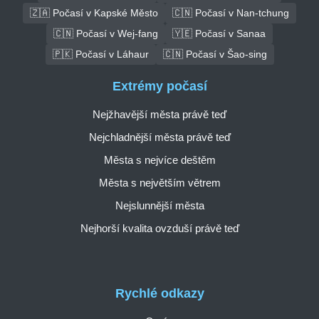
🇿🇦 Počasí v Kapské Město
🇨🇳 Počasí v Nan-tchung
🇨🇳 Počasí v Wej-fang
🇾🇪 Počasí v Sanaa
🇵🇰 Počasí v Láhaur
🇨🇳 Počasí v Šao-sing
Extrémy počasí
Nejžhavější města právě teď
Nejchladnější města právě teď
Města s nejvíce deštěm
Města s největším větrem
Nejslunnější města
Nejhorší kvalita ovzduší právě teď
Rychlé odkazy