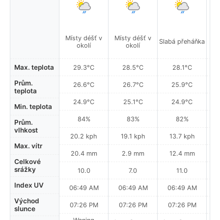
Místy déšť v
Místy déšť v
Mí
Slabá přeháňka
okolí
okolí
Max. teplota
29.3°C
28.5°C
28.1°C
Prům.
26.6°C
26.7°C
25.9°C
teplota
24.9°C
25.1°C
24.9°C
Min. teplota
84%
83%
82%
Prům.
vlhkost
20.2 kph
19.1 kph
13.7 kph
Max. vítr
20.4 mm
2.9 mm
12.4 mm
Celkové
srážky
10.0
7.0
11.0
Index UV
06:49 AM
06:49 AM
06:49 AM
0
Východ
07:26 PM
07:26 PM
07:26 PM
slunce