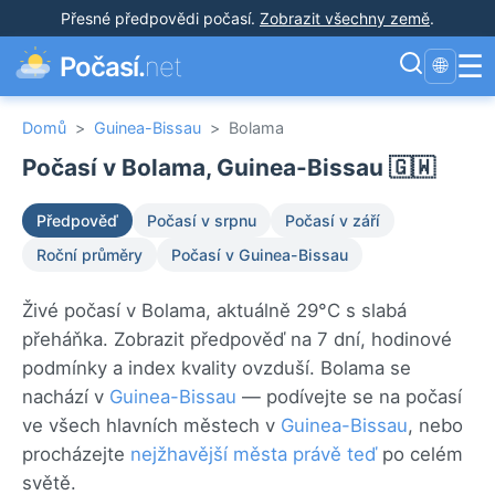
Přesné předpovědi počasí
.
Zobrazit všechny země
.
☰
Počasí.
net
🌐
Domů
>
Guinea-Bissau
>
Bolama
Počasí v Bolama, Guinea-Bissau 🇬🇼
Předpověď
Počasí v srpnu
Počasí v září
Roční průměry
Počasí v Guinea-Bissau
Živé počasí v Bolama, aktuálně 29°C s slabá
přeháňka. Zobrazit předpověď na 7 dní, hodinové
podmínky a index kvality ovzduší. Bolama se
nachází v
Guinea-Bissau
— podívejte se na počasí
ve všech hlavních městech v
Guinea-Bissau
, nebo
procházejte
nejžhavější města právě teď
po celém
světě.