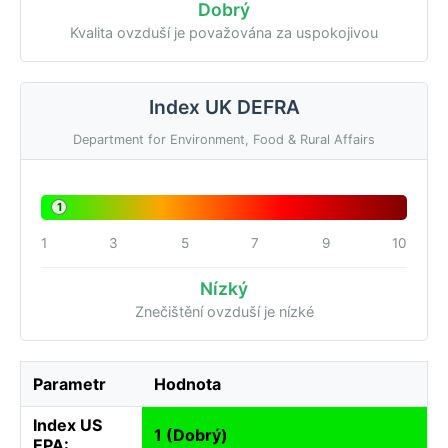
Dobrý
Kvalita ovzduší je považována za uspokojivou
Index UK DEFRA
Department for Environment, Food & Rural Affairs
1
1
3
5
7
9
10
Nízký
Znečištění ovzduší je nízké
Parametr
Hodnota
Index US
1 (Dobrý)
EPA: