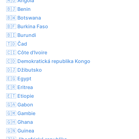
🇦🇴 Angola
🇧🇯 Benin
🇧🇼 Botswana
🇧🇫 Burkina Faso
🇧🇮 Burundi
🇹🇩 Čad
🇨🇮 Côte d’Ivoire
🇨🇩 Demokratická republika Kongo
🇩🇯 Džibutsko
🇪🇬 Egypt
🇪🇷 Eritrea
🇪🇹 Etiopie
🇬🇦 Gabon
🇬🇲 Gambie
🇬🇭 Ghana
🇬🇳 Guinea