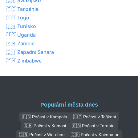
🇸🇿 Swazijsko
🇹🇿 Tanzánie
🇹🇬 Togo
🇹🇳 Tunisko
🇺🇬 Uganda
🇿🇲 Zambie
🇪🇭 Západní Sahara
🇿🇼 Zimbabwe
Populární města dnes
🇺🇬 Počasí v Kampala
🇺🇿 Počasí v Taškent
🇬🇭 Počasí v Kumasi
🇨🇦 Počasí v Toronto
🇨🇳 Počasí v Wu-chan
🇮🇳 Počasí v Koimbatur