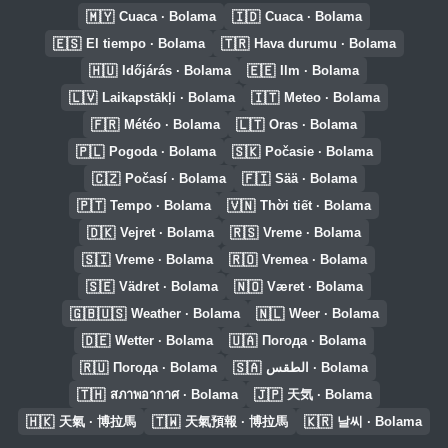
🇲🇾
🇮🇩
Cuaca · Bolama
Cuaca · Bolama
🇪🇸
🇹🇷
El tiempo · Bolama
Hava durumu · Bolama
🇭🇺
🇪🇪
Időjárás · Bolama
Ilm · Bolama
🇱🇻
🇮🇹
Laikapstākļi · Bolama
Meteo · Bolama
🇫🇷
🇱🇹
Météo · Bolama
Oras · Bolama
🇵🇱
🇸🇰
Pogoda · Bolama
Počasie · Bolama
🇨🇿
🇫🇮
Počasí · Bolama
Sää · Bolama
🇵🇹
🇻🇳
Tempo · Bolama
Thời tiết · Bolama
🇩🇰
🇷🇸
Vejret · Bolama
Vreme · Bolama
🇸🇮
🇷🇴
Vreme · Bolama
Vremea · Bolama
🇸🇪
🇳🇴
Vädret · Bolama
Været · Bolama
🇬🇧🇺🇸
🇳🇱
Weather · Bolama
Weer · Bolama
🇩🇪
🇺🇦
Wetter · Bolama
Погода · Bolama
🇷🇺
🇸🇦
Погода · Bolama
الطقس · Bolama
🇹🇭
🇯🇵
สภาพอากาศ · Bolama
天気 · Bolama
🇭🇰
🇹🇼
🇰🇷
天氣 · 博拉馬
天氣預報 · 博拉馬
날씨 · Bolama