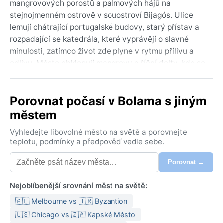
mangrovových porostů a palmových hájů na
stejnojmenném ostrově v souostroví Bijagós. Ulice
lemují chátrající portugalské budovy, starý přístav a
rozpadající se katedrála, které vyprávějí o slavné
minulosti, zatímco život zde plyne v rytmu přílivu a
odlivu. Město obklopují mangrovy a říční delty, kde se
prolíná sladká voda řek s oceánem, a atmosféru
dotváří horký, vlhký vzduch prosycený vůní země a
Porovnat počasí v Bolama s jiným
moře.
městem
Podnebí Bolamy spadá do tropického savanového
pásma (Köppen Aw), s výrazným střídáním období
Vyhledejte libovolné město na světě a porovnejte
sucha a dešťů. Léta od června do října přinášejí
teplotu, podmínky a předpověď vedle sebe.
prudké, často až lijákové srážky, vysokou vlhkost a
Porovnat →
teploty kolem 30 °C – ideální je lehké bavlněné
oblečení a nepromokavá bunda. Zima od listopadu do
Nejoblíbenější srovnání měst na světě:
května je sušší a o něco snesitelnější, s příjemnými
25–28 °C a nižší vlhkostí, i když slunce pálí neúprosně.
🇦🇺 Melbourne vs 🇹🇷 Byzantion
Večery mohou překvapit mírným ochlazením, ale sníh
🇺🇸 Chicago vs 🇿🇦 Kapské Město