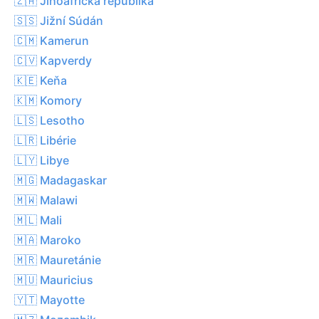
🇿🇦 Jihoafrická republika
🇸🇸 Jižní Súdán
🇨🇲 Kamerun
🇨🇻 Kapverdy
🇰🇪 Keňa
🇰🇲 Komory
🇱🇸 Lesotho
🇱🇷 Libérie
🇱🇾 Libye
🇲🇬 Madagaskar
🇲🇼 Malawi
🇲🇱 Mali
🇲🇦 Maroko
🇲🇷 Mauretánie
🇲🇺 Mauricius
🇾🇹 Mayotte