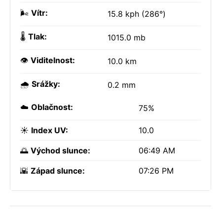
🌬️
Vítr:
15.8 kph (286°)
🌡️
Tlak:
1015.0 mb
👁️
Viditelnost:
10.0 km
🌧️
Srážky:
0.2 mm
☁️
Oblačnost:
75%
☀️
Index UV:
10.0
🌅
Východ slunce:
06:49 AM
🌇
Západ slunce:
07:26 PM