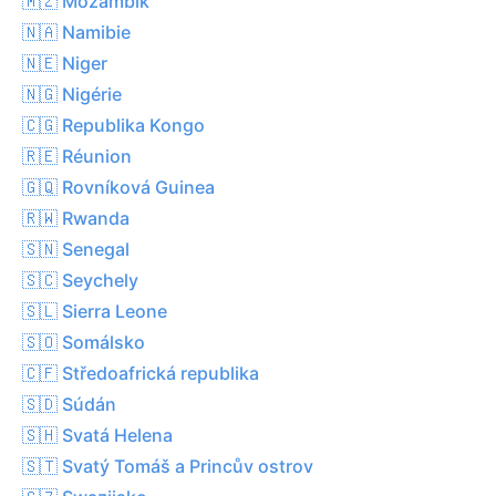
🇲🇿 Mozambik
🇳🇦 Namibie
🇳🇪 Niger
🇳🇬 Nigérie
🇨🇬 Republika Kongo
🇷🇪 Réunion
🇬🇶 Rovníková Guinea
🇷🇼 Rwanda
🇸🇳 Senegal
🇸🇨 Seychely
🇸🇱 Sierra Leone
🇸🇴 Somálsko
🇨🇫 Středoafrická republika
🇸🇩 Súdán
🇸🇭 Svatá Helena
🇸🇹 Svatý Tomáš a Princův ostrov