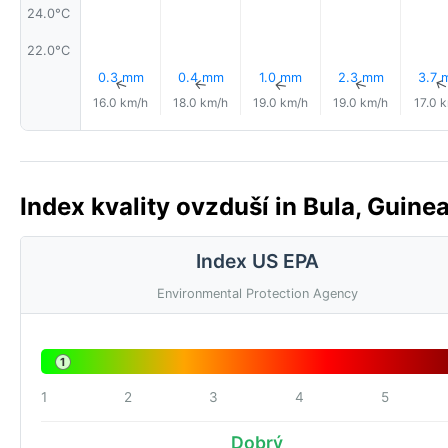
24.0°C
22.0°C
0.3 mm
0.4 mm
1.0 mm
2.3 mm
3.7 
↑
↑
↑
↑
16.0 km/h
18.0 km/h
19.0 km/h
19.0 km/h
17.0 
Index kvality ovzduší in Bula, Guine
Index US EPA
Environmental Protection Agency
1
1
2
3
4
5
Dobrý