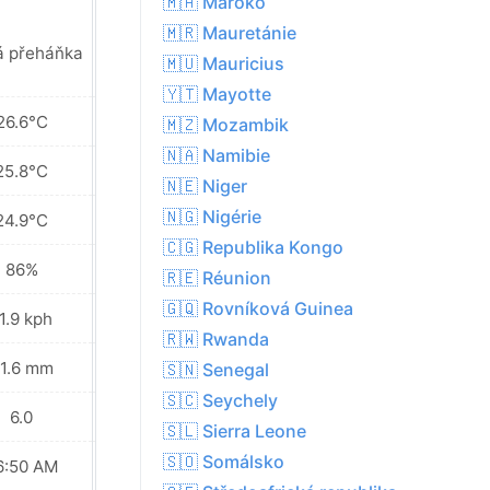
🇲🇦 Maroko
🇲🇷 Mauretánie
Místy déšť v
á přeháňka
🇲🇺 Mauricius
okolí
🇾🇹 Mayotte
26.6°C
26.8°C
🇲🇿 Mozambik
🇳🇦 Namibie
25.8°C
25.8°C
🇳🇪 Niger
🇳🇬 Nigérie
24.9°C
25.2°C
🇨🇬 Republika Kongo
86%
86%
🇷🇪 Réunion
🇬🇶 Rovníková Guinea
1.9 kph
18.0 kph
🇷🇼 Rwanda
1.6 mm
10.3 mm
🇸🇳 Senegal
🇸🇨 Seychely
6.0
6.0
🇸🇱 Sierra Leone
🇸🇴 Somálsko
6:50 AM
06:50 AM