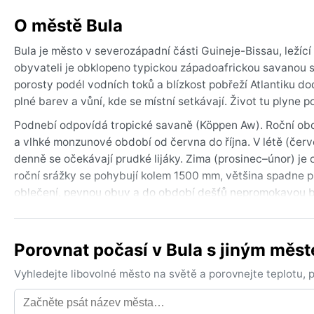
O městě Bula
Bula je město v severozápadní části Guineje-Bissau, ležící 
obyvateli je obklopeno typickou západoafrickou savanou s
porosty podél vodních toků a blízkost pobřeží Atlantiku d
plné barev a vůní, kde se místní setkávají. Život tu plyne 
Podnebí odpovídá tropické savaně (Köppen Aw). Roční obdo
a vlhké monzunové období od června do října. V létě (červ
denně se očekávají prudké lijáky. Zima (prosinec–únor) je 
roční srážky se pohybují kolem 1500 mm, většina spadne p
oblečení, pevnou obuv a do období dešťů nepromokavou b
Nejlepší dobou k návštěvě je suché období od prosince do d
prosince do února může oblast ovlivnit harmattan – suchý, p
Porovnat počasí v Bula s jiným měs
V období monzunů hrozí přívalové povodně, zejména v nižší
Pro milovníky tropické přírody a autentické atmosféry je B
Vyhledejte libovolné město na světě a porovnejte teplotu,
pobřežním klimatem.