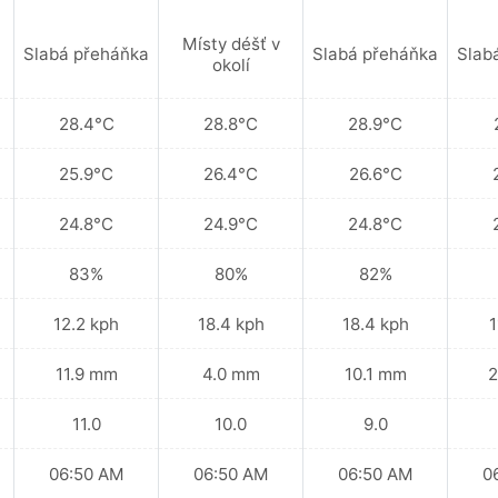
Místy déšť v
Slabá přeháňka
Slabá přeháňka
Slab
okolí
28.4°C
28.8°C
28.9°C
25.9°C
26.4°C
26.6°C
24.8°C
24.9°C
24.8°C
83%
80%
82%
12.2 kph
18.4 kph
18.4 kph
1
11.9 mm
4.0 mm
10.1 mm
2
11.0
10.0
9.0
06:50 AM
06:50 AM
06:50 AM
0