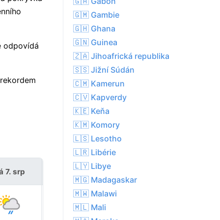
🇬🇦 Gabon
enního
🇬🇲 Gambie
🇬🇭 Ghana
🇬🇳 Guinea
ě odpovídá
🇿🇦 Jihoafrická republika
🇸🇸 Jižní Súdán
d rekordem
🇨🇲 Kamerun
🇨🇻 Kapverdy
🇰🇪 Keňa
🇰🇲 Komory
🇱🇸 Lesotho
🇱🇷 Libérie
🇱🇾 Libye
á 7. srp
so 8. srp
🇲🇬 Madagaskar
🇲🇼 Malawi
🇲🇱 Mali