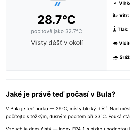
💧
Vlhk
28.7°C
🌬️
Vítr:
🌡️
Tlak:
pocitově jako 32.7°C
Místy déšť v okolí
👁️
Vidit
🌧️
Sráž
Jaké je právě teď počasí v Bula?
V Bula je teď horko — 29°C, místy blízký déšť. Nad měs
počítejte s těžkým, dusným pocitem při 33°C. Fouká stál
Vzduch je dnes čistý — index EPA 1, s nízkou hodnotou