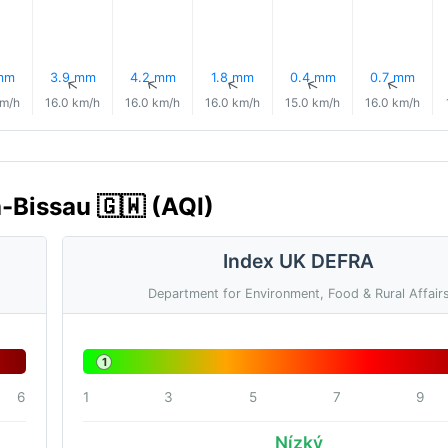
mm
3.9 mm
4.2 mm
1.8 mm
0.4 mm
0.7 mm
↑
↑
↑
↑
↑
↑
km/h
16.0 km/h
16.0 km/h
16.0 km/h
15.0 km/h
16.0 km/h
a-Bissau 🇬🇼 (AQI)
Index UK DEFRA
Department for Environment, Food & Rural Affair
1
6
1
3
5
7
9
Nízký