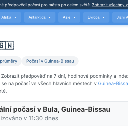
né předpovědi počasí
pro města po celém světě
.
Zobrazit všechny 
Afrika
Antarktida
Asie
Evropa
Jižní 
▼
▼
▼
▼
🇬🇼
 průměry
Počasí v Guinea-Bissau
í. Zobrazit předpověď na 7 dní, hodinové podmínky a index
 se na počasí ve všech hlavních městech v
Guinea-Biss
tě.
ální počasí v Bula, Guinea-Bissau
lizováno v 11:30 dnes