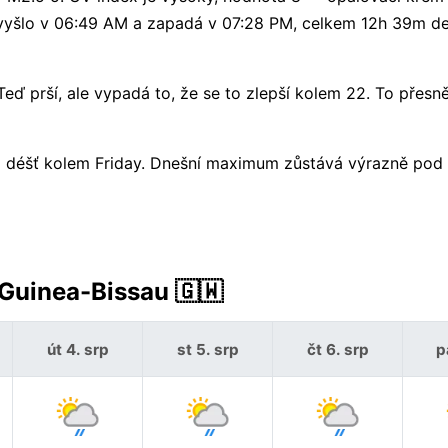
ce vyšlo v 06:49 AM a zapadá v 07:28 PM, celkem 12h 39m d
 prší, ale vypadá to, že se to zlepší kolem 22. To přesn
 na déšť kolem Friday. Dnešní maximum zůstává výrazně po
 Guinea-Bissau 🇬🇼
út 4. srp
st 5. srp
čt 6. srp
p