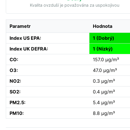
Kvalita ovzduší je považována za uspokojivou
Parametr
Hodnota
Index US EPA:
1 (Dobrý)
Index UK DEFRA:
1 (Nízký)
CO:
157.0 µg/m³
O3:
47.0 µg/m³
NO2:
0.3 µg/m³
SO2:
0.4 µg/m³
PM2.5:
5.4 µg/m³
PM10:
8.8 µg/m³