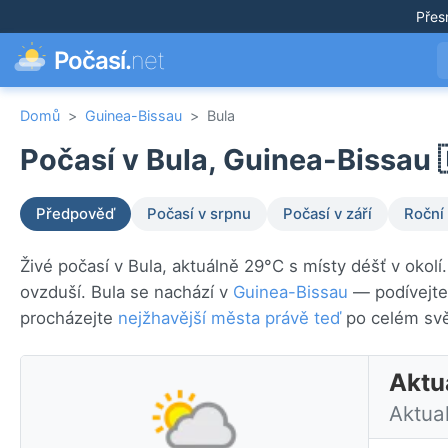
Přes
Počasí.
net
Domů
>
Guinea-Bissau
>
Bula
Počasí v Bula, Guinea-Bissau 
Předpověď
Počasí v srpnu
Počasí v září
Roční
Živé počasí v Bula, aktuálně 29°C s místy déšť v okol
ovzduší. Bula se nachází v
Guinea-Bissau
— podívejte
procházejte
nejžhavější města právě teď
po celém svě
Aktu
Aktua