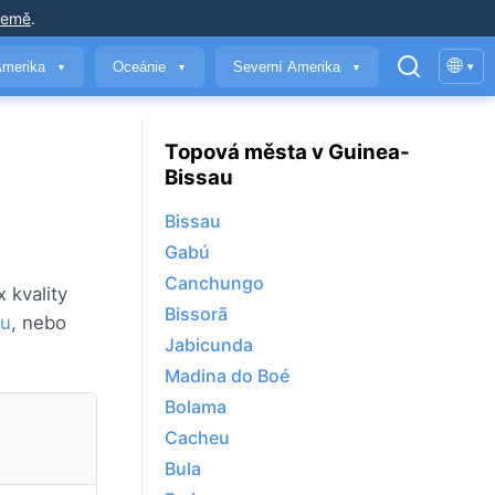
země
.
🌐
Amerika
Oceánie
Severní Amerika
▾
▼
▼
▼
Topová města v Guinea-
Bissau
Bissau
Gabú
Canchungo
 kvality
Bissorã
au
, nebo
Jabicunda
Madina do Boé
Bolama
Cacheu
Bula