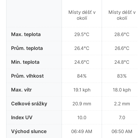
Místy déšť v
Místy déšť v
okolí
okolí
Max. teplota
29.5°C
28.6°C
Prům. teplota
26.4°C
26.6°C
Min. teplota
24.6°C
24.8°C
Prům. vlhkost
84%
83%
Max. vítr
19.1 kph
18.0 kph
Celkové srážky
20.9 mm
2.2 mm
Index UV
10.0
7.0
Východ slunce
06:49 AM
06:50 AM