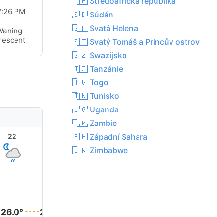
🇨🇫 Středoafrická republika
7:26 PM
07:26 PM
🇸🇩 Súdán
🇸🇭 Svatá Helena
Waning
Waning
rescent
Crescent
🇸🇹 Svatý Tomáš a Princův ostrov
🇸🇿 Swazijsko
🇹🇿 Tanzánie
🇹🇬 Togo
🇹🇳 Tunisko
🇺🇬 Uganda
🇿🇲 Zambie
🇪🇭 Západní Sahara
22
23
1
2
3
🇿🇼 Zimbabwe
26.0°
26.0°
26.0°
25.0°
25.0°
25.0°