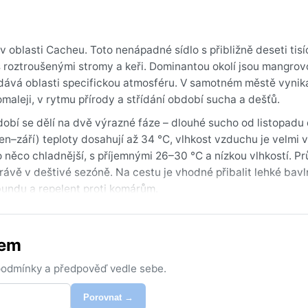
v oblasti Cacheu. Toto nenápadné sídlo s přibližně deseti tisí
 roztroušenými stromy a keři. Dominantou okolí jsou mangro
odává oblasti specifickou atmosféru. V samotném městě vyniká
pomaleji, v rytmu přírody a střídání období sucha a dešťů.
bí se dělí na dvě výrazné fáze – dlouhé sucho od listopadu
en–září) teploty dosahují až 34 °C, vlhkost vzduchu je velmi 
o něco chladnější, s příjemnými 26–30 °C a nízkou vlhkostí. P
rávě v deštivé sezóně. Na cestu je vhodné přibalit lehké bav
undu a repelent proti komárům.
ubna, kdy je obloha jasná, málo prší a teplota je snesitelná.
rašný vítr ze Sahary, který snižuje viditelnost a přináší chlad
tem
ch polohách. Bouřky jsou časté a intenzivní, ale obvykle rych
ula fascinující destinací, kde se setkává suchá savana s vlhk
 podmínky a předpověď vedle sebe.
Porovnat →