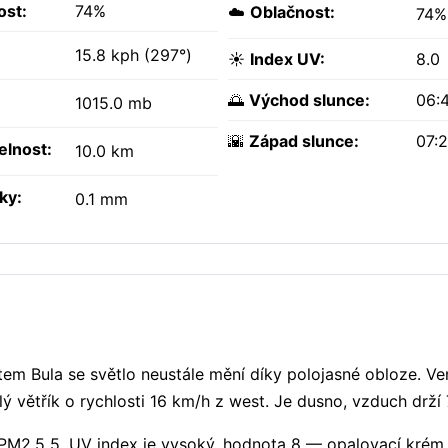
ost:
74%
☁️
Oblačnost:
74%
15.8 kph (297°)
☀️
Index UV:
8.0
🌅
Východ slunce:
06:
1015.0 mb
🌇
Západ slunce:
07:
elnost:
10.0 km
ky:
0.1 mm
tem Bula se světlo neustále mění díky polojasné obloze. V
ý větřík o rychlosti 16 km/h z west. Je dusno, vzduch drží 
 PM2.5 5. UV index je vysoký, hodnota 8 — opalovací krém