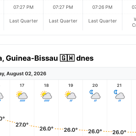
07:27 PM
07:27 PM
07:26 PM
0
Last Quarter
Last Quarter
Last Quarter
C
, Guinea-Bissau 🇬🇼 dnes
y, August 02, 2026
6
17
18
19
20
21
0°
27.0°
26.0°
26.0°
26.0°
26.0°