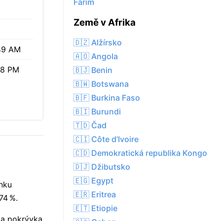
Farim
Země v Afrika
🇩🇿 Alžírsko
49 AM
🇦🇴 Angola
28 PM
🇧🇯 Benin
🇧🇼 Botswana
🇧🇫 Burkina Faso
🇧🇮 Burundi
🇹🇩 Čad
🇨🇮 Côte d’Ivoire
🇨🇩 Demokratická republika Kongo
🇩🇯 Džibutsko
🇪🇬 Egypt
enku
🇪🇷 Eritrea
74 %.
🇪🇹 Etiopie
 a pokrývka