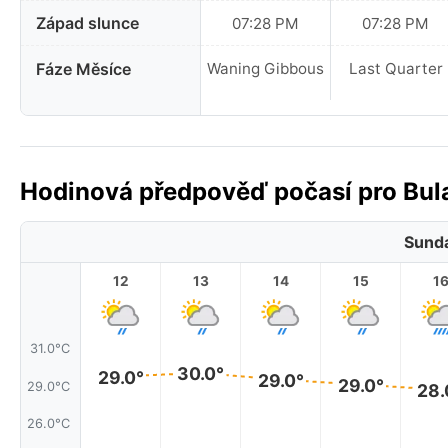
Západ slunce
07:28 PM
07:28 PM
Fáze Měsíce
Waning Gibbous
Last Quarter
Hodinová předpověď počasí pro Bula
Sunda
12
13
14
15
1
31.0°C
30.0°
29.0°
29.0°
29.0°
29.0°C
28.
26.0°C