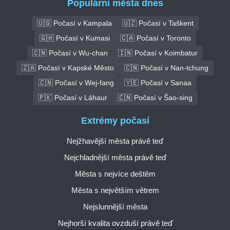
Populární města dnes
🇺🇬 Počasí v Kampala
🇺🇿 Počasí v Taškent
🇬🇭 Počasí v Kumasi
🇨🇦 Počasí v Toronto
🇨🇳 Počasí v Wu-chan
🇮🇳 Počasí v Koimbatur
🇿🇦 Počasí v Kapské Město
🇨🇳 Počasí v Nan-tchung
🇨🇳 Počasí v Wej-fang
🇾🇪 Počasí v Sanaa
🇵🇰 Počasí v Láhaur
🇨🇳 Počasí v Šao-sing
Extrémy počasí
Nejžhavější města právě teď
Nejchladnější města právě teď
Města s nejvíce deštěm
Města s největším větrem
Nejslunnější města
Nejhorší kvalita ovzduší právě teď