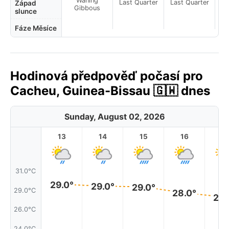
Waning
Last Quarter
Last Quarter
La
Západ
Gibbous
slunce
Fáze Měsíce
Hodinová předpověď počasí pro
Cacheu, Guinea-Bissau 🇬🇼 dnes
Sunday, August 02, 2026
13
14
15
16
17
31.0°C
29.0°
29.0°
29.0°
29.0°C
28.0°
28.
26.0°C
24.0°C