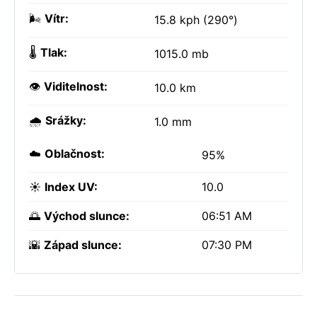
🌬️
Vítr:
15.8 kph (290°)
🌡️
Tlak:
1015.0 mb
👁️
Viditelnost:
10.0 km
🌧️
Srážky:
1.0 mm
☁️
Oblačnost:
95%
☀️
Index UV:
10.0
🌅
Východ slunce:
06:51 AM
🌇
Západ slunce:
07:30 PM