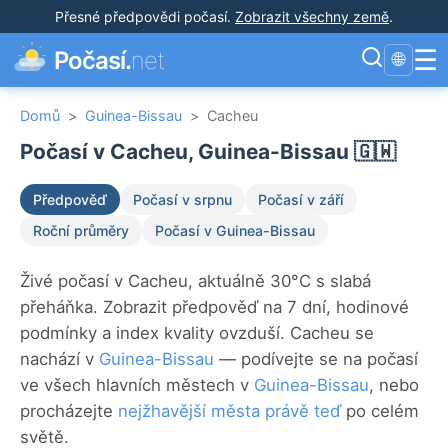
Přesné předpovědi počasí
.
Zobrazit všechny země
.
☰
Počasí.
net
🌐
Domů
>
Guinea-Bissau
>
Cacheu
Počasí v Cacheu, Guinea-Bissau 🇬🇼
Předpověď
Počasí v srpnu
Počasí v září
Roční průměry
Počasí v Guinea-Bissau
Živé počasí v Cacheu, aktuálně 30°C s slabá
přeháňka. Zobrazit předpověď na 7 dní, hodinové
podmínky a index kvality ovzduší. Cacheu se
nachází v
Guinea-Bissau
— podívejte se na počasí
ve všech hlavních městech v
Guinea-Bissau
, nebo
procházejte
nejžhavější města právě teď
po celém
světě.