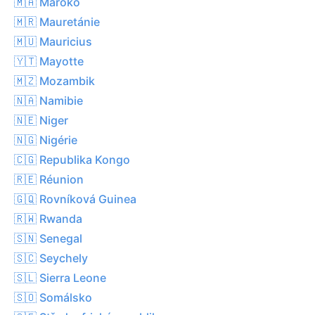
🇲🇦 Maroko
🇲🇷 Mauretánie
🇲🇺 Mauricius
🇾🇹 Mayotte
🇲🇿 Mozambik
🇳🇦 Namibie
🇳🇪 Niger
🇳🇬 Nigérie
🇨🇬 Republika Kongo
🇷🇪 Réunion
🇬🇶 Rovníková Guinea
🇷🇼 Rwanda
🇸🇳 Senegal
🇸🇨 Seychely
🇸🇱 Sierra Leone
🇸🇴 Somálsko