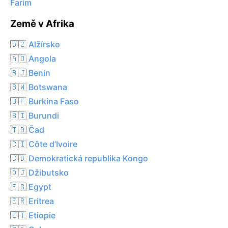
Farim
Země v Afrika
🇩🇿 Alžírsko
🇦🇴 Angola
🇧🇯 Benin
🇧🇼 Botswana
🇧🇫 Burkina Faso
🇧🇮 Burundi
🇹🇩 Čad
🇨🇮 Côte d’Ivoire
🇨🇩 Demokratická republika Kongo
🇩🇯 Džibutsko
🇪🇬 Egypt
🇪🇷 Eritrea
🇪🇹 Etiopie