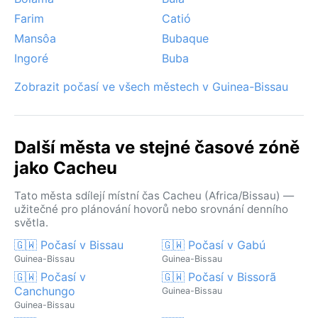
Farim
Catió
Mansôa
Bubaque
Ingoré
Buba
Zobrazit počasí ve všech městech v Guinea-Bissau
Další města ve stejné časové zóně
jako Cacheu
Tato města sdílejí místní čas Cacheu (Africa/Bissau) —
užitečné pro plánování hovorů nebo srovnání denního
světla.
🇬🇼 Počasí v Bissau
🇬🇼 Počasí v Gabú
Guinea-Bissau
Guinea-Bissau
🇬🇼 Počasí v
🇬🇼 Počasí v Bissorã
Canchungo
Guinea-Bissau
Guinea-Bissau