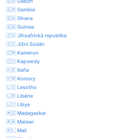
🇬🇦 Gabon
🇬🇲 Gambie
🇬🇭 Ghana
🇬🇳 Guinea
🇿🇦 Jihoafrická republika
🇸🇸 Jižní Súdán
🇨🇲 Kamerun
🇨🇻 Kapverdy
🇰🇪 Keňa
🇰🇲 Komory
🇱🇸 Lesotho
🇱🇷 Libérie
🇱🇾 Libye
🇲🇬 Madagaskar
🇲🇼 Malawi
🇲🇱 Mali