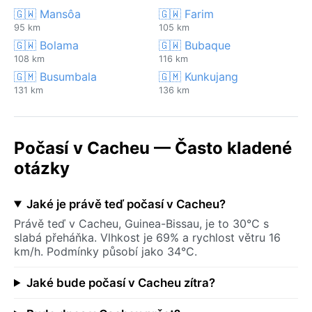
🇬🇼 Mansôa
🇬🇼 Farim
95 km
105 km
🇬🇼 Bolama
🇬🇼 Bubaque
108 km
116 km
🇬🇲 Busumbala
🇬🇲 Kunkujang
131 km
136 km
Počasí v Cacheu — Často kladené
otázky
Jaké je právě teď počasí v Cacheu?
Právě teď v Cacheu, Guinea-Bissau, je to 30°C s
slabá přeháňka. Vlhkost je 69% a rychlost větru 16
km/h. Podmínky působí jako 34°C.
Jaké bude počasí v Cacheu zítra?