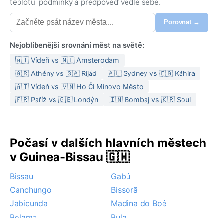
teplotu, podmínky a předpověď vedle sebe.
Porovnat →
Nejoblíbenější srovnání měst na světě:
🇦🇹 Vídeň vs 🇳🇱 Amsterodam
🇬🇷 Athény vs 🇸🇦 Rijád
🇦🇺 Sydney vs 🇪🇬 Káhira
🇦🇹 Vídeň vs 🇻🇳 Ho Či Minovo Město
🇫🇷 Paříž vs 🇬🇧 Londýn
🇮🇳 Bombaj vs 🇰🇷 Soul
Počasí v dalších hlavních městech
v Guinea-Bissau 🇬🇼
Bissau
Gabú
Canchungo
Bissorã
Jabicunda
Madina do Boé
Bolama
Bula