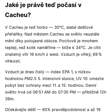
Jaké je právě teď počasí v
Cacheu?
V Cacheu je teď horko — 30°C, slabé dešťové
přeháňky. Nad městem Cacheu se světlo neustále
mění díky polojasné obloze. Pocitově je mnohem
tepleji, než kolik naměříme — blíže k 34°C. Je cítit
znatelný vítr 16 km/h z west. Vzduch je vlhký, 69 %
vlhkosti.
Vzduch je dnes čistý — index EPA 1, s nízkou
hodnotou PM2.5 5. Intenzivní slunce, UV 10: omezte
pobyt bez ochrany mezi 11. a 15. hodinou. Denní
světlo trvá od 06:51 AM do 07:30 PM — přibližně 12h
39m.
Očekávejte déšť — 85% pravděpodobnost a až 19