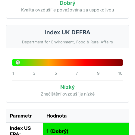
Dobrý
Kvalita ovzduší je považována za uspokojivou
Index UK DEFRA
Department for Environment, Food & Rural Affairs
1
1
3
5
7
9
10
Nízký
Znečištění ovzduší je nízké
Parametr
Hodnota
Index US
1 (Dobrý)
EPA: