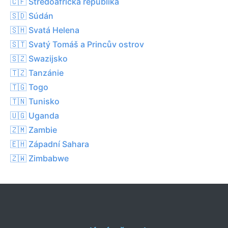
🇨🇫 Středoafrická republika
🇸🇩 Súdán
🇸🇭 Svatá Helena
🇸🇹 Svatý Tomáš a Princův ostrov
🇸🇿 Swazijsko
🇹🇿 Tanzánie
🇹🇬 Togo
🇹🇳 Tunisko
🇺🇬 Uganda
🇿🇲 Zambie
🇪🇭 Západní Sahara
🇿🇼 Zimbabwe