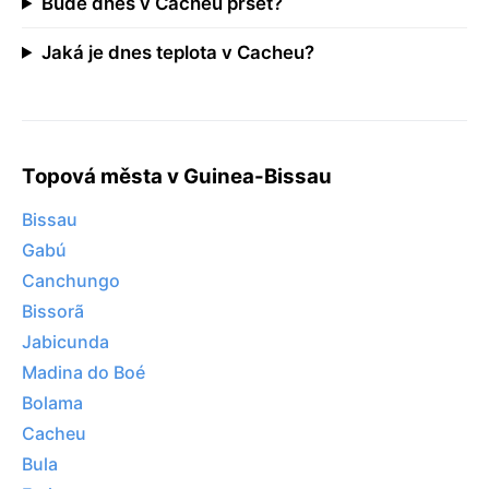
Bude dnes v Cacheu pršet?
Jaká je dnes teplota v Cacheu?
Topová města v Guinea-Bissau
Bissau
Gabú
Canchungo
Bissorã
Jabicunda
Madina do Boé
Bolama
Cacheu
Bula