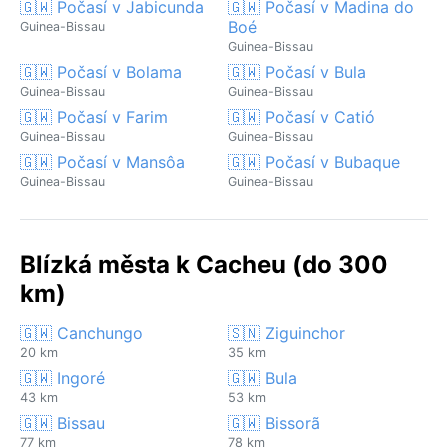
🇬🇼 Počasí v Jabicunda
🇬🇼 Počasí v Madina do
Boé
Guinea-Bissau
Guinea-Bissau
🇬🇼 Počasí v Bolama
🇬🇼 Počasí v Bula
Guinea-Bissau
Guinea-Bissau
🇬🇼 Počasí v Farim
🇬🇼 Počasí v Catió
Guinea-Bissau
Guinea-Bissau
🇬🇼 Počasí v Mansôa
🇬🇼 Počasí v Bubaque
Guinea-Bissau
Guinea-Bissau
Blízká města k Cacheu (do 300
km)
🇬🇼 Canchungo
🇸🇳 Ziguinchor
20 km
35 km
🇬🇼 Ingoré
🇬🇼 Bula
43 km
53 km
🇬🇼 Bissau
🇬🇼 Bissorã
77 km
78 km