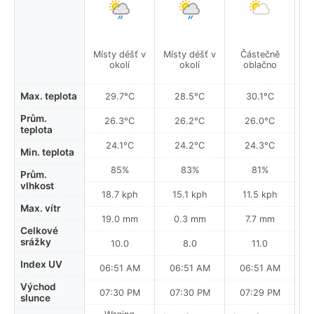
Místy déšť v
Místy déšť v
Částečně
okolí
okolí
oblačno
Max. teplota
29.7°C
28.5°C
30.1°C
Prům.
26.3°C
26.2°C
26.0°C
teplota
24.1°C
24.2°C
24.3°C
Min. teplota
85%
83%
81%
Prům.
vlhkost
18.7 kph
15.1 kph
11.5 kph
Max. vítr
19.0 mm
0.3 mm
7.7 mm
Celkové
srážky
10.0
8.0
11.0
Index UV
06:51 AM
06:51 AM
06:51 AM
Východ
07:30 PM
07:30 PM
07:29 PM
slunce