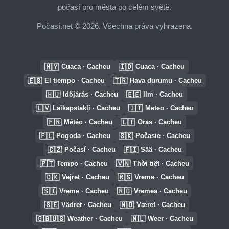
počasí pro města po celém světě.
Počasí.net © 2026. Všechna práva vyhrazena.
🇲🇾
🇮🇩
Cuaca · Cacheu
Cuaca · Cacheu
🇪🇸
🇹🇷
El tiempo · Cacheu
Hava durumu · Cacheu
🇭🇺
🇪🇪
Időjárás · Cacheu
Ilm · Cacheu
🇱🇻
🇮🇹
Laikapstākļi · Cacheu
Meteo · Cacheu
🇫🇷
🇱🇹
Météo · Cacheu
Oras · Cacheu
🇵🇱
🇸🇰
Pogoda · Cacheu
Počasie · Cacheu
🇨🇿
🇫🇮
Počasí · Cacheu
Sää · Cacheu
🇵🇹
🇻🇳
Tempo · Cacheu
Thời tiết · Cacheu
🇩🇰
🇷🇸
Vejret · Cacheu
Vreme · Cacheu
🇸🇮
🇷🇴
Vreme · Cacheu
Vremea · Cacheu
🇸🇪
🇳🇴
Vädret · Cacheu
Været · Cacheu
🇬🇧🇺🇸
🇳🇱
Weather · Cacheu
Weer · Cacheu