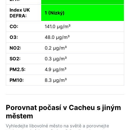
Index UK
1 (Nízký)
DEFRA:
CO:
141.0 µg/m³
O3:
48.0 µg/m³
NO2:
0.2 µg/m³
SO2:
0.3 µg/m³
PM2.5:
4.9 µg/m³
PM10:
8.3 µg/m³
Porovnat počasí v Cacheu s jiným
městem
Vyhledejte libovolné město na světě a porovnejte