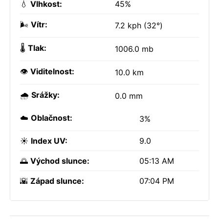
💧
Vlhkost:
45%
🌬️
Vítr:
7.2 kph (32°)
🌡️
Tlak:
1006.0 mb
👁️
Viditelnost:
10.0 km
🌧️
Srážky:
0.0 mm
☁️
Oblačnost:
3%
☀️
Index UV:
9.0
🌅
Východ slunce:
05:13 AM
🌇
Západ slunce:
07:04 PM