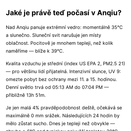
Jaké je právě teď počasí v Anqiu?
Nad Anqiu panuje extrémní vedro: momentálně 35°C
a slunečno. Sluneční svit narušuje jen místy
oblačnost. Pocitově je mnohem tepleji, než kolik
naměříme — blíže k 39°C.
Kvalita vzduchu je střední (index US EPA 2, PM2.5 21)
— pro většinu lidí přijatelná. Intenzivní slunce, UV 9:
omezte pobyt bez ochrany mezi 11. a 15. hodinou.
Denní světlo trvá od 05:13 AM do 07:04 PM —
přibližně 13h 51m.
Je jen malá 4% pravděpodobnost deště, očekává se
maximálně 0 mm srážek. Následujících 24 hodin by
mělo zůstat sucho. Dnes je tepleji než obvykle —