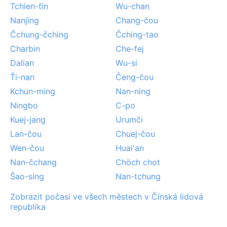
Tchien-ťin
Wu-chan
Nanjing
Chang-čou
Čchung-čching
Čching-tao
Charbin
Che-fej
Dalian
Wu-si
Ťi-nan
Čeng-čou
Kchun-ming
Nan-ning
Ningbo
C-po
Kuej-jang
Urumči
Lan-čou
Chuej-čou
Wen-čou
Huai'an
Nan-čchang
Chöch chot
Šao-sing
Nan-tchung
Zobrazit počasí ve všech městech v Čínská lidová
republika