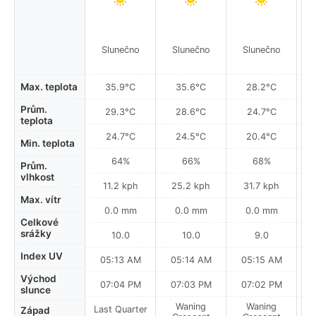
Slunečno
Slunečno
Slunečno
Max. teplota
35.9°C
35.6°C
28.2°C
Prům.
29.3°C
28.6°C
24.7°C
teplota
24.7°C
24.5°C
20.4°C
Min. teplota
64%
66%
68%
Prům.
vlhkost
11.2 kph
25.2 kph
31.7 kph
Max. vítr
0.0 mm
0.0 mm
0.0 mm
Celkové
srážky
10.0
10.0
9.0
Index UV
05:13 AM
05:14 AM
05:15 AM
Východ
07:04 PM
07:03 PM
07:02 PM
slunce
Waning
Waning
Last Quarter
Západ