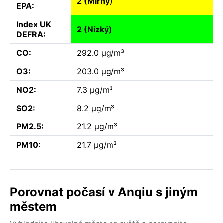
2 (Mírný)
EPA:
Index UK
2 (Nízký)
DEFRA:
CO:
292.0 µg/m³
O3:
203.0 µg/m³
NO2:
7.3 µg/m³
SO2:
8.2 µg/m³
PM2.5:
21.2 µg/m³
PM10:
21.7 µg/m³
Porovnat počasí v Anqiu s jiným
městem