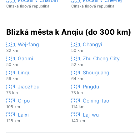
Čínská lidová republika
Čínská lidová republika
Blízká města k Anqiu (do 300 km)
🇨🇳 Wej-fang
🇨🇳 Changyi
32 km
50 km
🇨🇳 Gaomi
🇨🇳 Zhu Cheng City
50 km
52 km
🇨🇳 Linqu
🇨🇳 Shouguang
59 km
64 km
🇨🇳 Jiaozhou
🇨🇳 Pingdu
75 km
78 km
🇨🇳 C-po
🇨🇳 Čching-tao
108 km
114 km
🇨🇳 Laixi
🇨🇳 Laj-wu
128 km
140 km