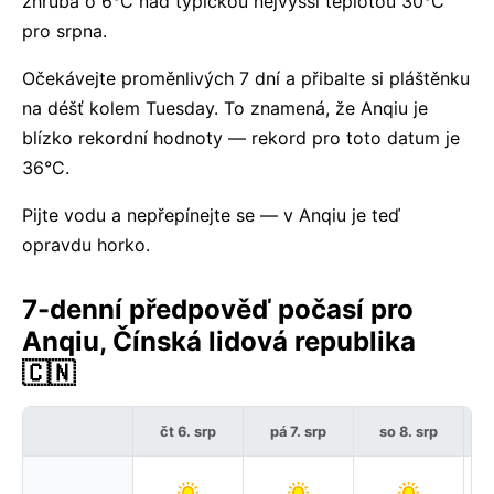
zhruba o 6°C nad typickou nejvyšší teplotou 30°C
pro srpna.
Očekávejte proměnlivých 7 dní a přibalte si pláštěnku
na déšť kolem Tuesday. To znamená, že Anqiu je
blízko rekordní hodnoty — rekord pro toto datum je
36°C.
Pijte vodu a nepřepínejte se — v Anqiu je teď
opravdu horko.
7-denní předpověď počasí pro
Anqiu, Čínská lidová republika
🇨🇳
čt 6. srp
pá 7. srp
so 8. srp