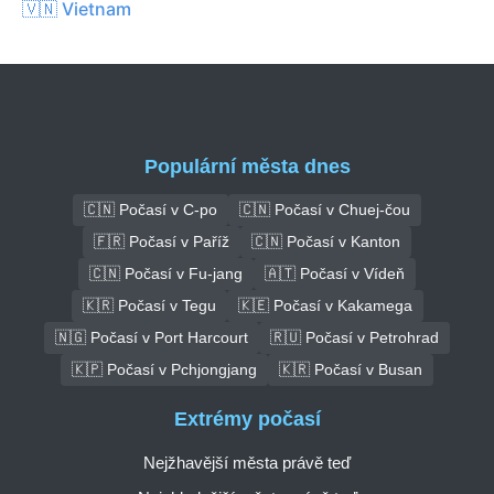
🇻🇳 Vietnam
Populární města dnes
🇨🇳 Počasí v C-po
🇨🇳 Počasí v Chuej-čou
🇫🇷 Počasí v Paříž
🇨🇳 Počasí v Kanton
🇨🇳 Počasí v Fu-jang
🇦🇹 Počasí v Vídeň
🇰🇷 Počasí v Tegu
🇰🇪 Počasí v Kakamega
🇳🇬 Počasí v Port Harcourt
🇷🇺 Počasí v Petrohrad
🇰🇵 Počasí v Pchjongjang
🇰🇷 Počasí v Busan
Extrémy počasí
Nejžhavější města právě teď