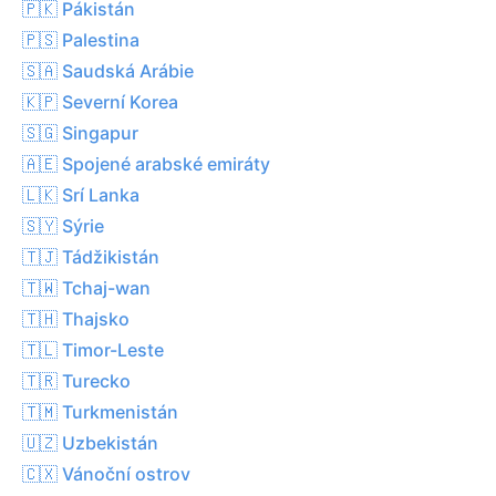
🇵🇰 Pákistán
🇵🇸 Palestina
🇸🇦 Saudská Arábie
🇰🇵 Severní Korea
🇸🇬 Singapur
🇦🇪 Spojené arabské emiráty
🇱🇰 Srí Lanka
🇸🇾 Sýrie
🇹🇯 Tádžikistán
🇹🇼 Tchaj-wan
🇹🇭 Thajsko
🇹🇱 Timor-Leste
🇹🇷 Turecko
🇹🇲 Turkmenistán
🇺🇿 Uzbekistán
🇨🇽 Vánoční ostrov