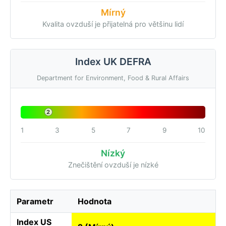
Mírný
Kvalita ovzduší je přijatelná pro většinu lidí
Index UK DEFRA
Department for Environment, Food & Rural Affairs
2
1
3
5
7
9
10
Nízký
Znečištění ovzduší je nízké
Parametr
Hodnota
Index US