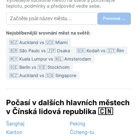
Vyhledejte libovolné město na světě a porovnejte
teplotu, podmínky a předpověď vedle sebe.
Porovnat →
Nejoblíbenější srovnání měst na světě:
🇳🇿 Auckland vs 🇺🇸 Miami
🇧🇷 São Paulo vs 🇯🇵 Osaka
🇩🇰 Kodaň vs 🇮🇹 Řím
🇲🇾 Kuala Lumpur vs 🇳🇱 Amsterodam
🇩🇪 Berlin vs 🇸🇪 Stockholm
🇳🇿 Auckland vs 🇸🇬 Singapore
Počasí v dalších hlavních městech
v Čínská lidová republika 🇨🇳
Šanghaj
Peking
Kanton
Čcheng-tu