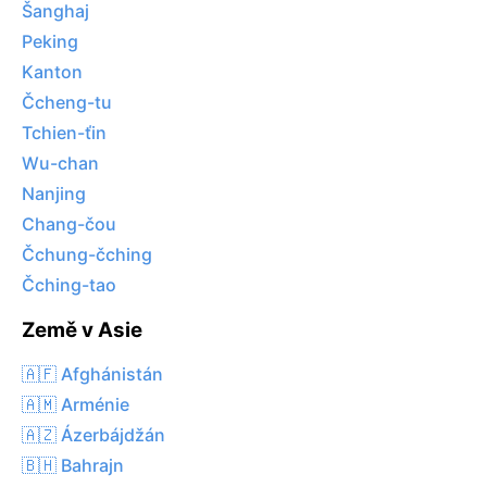
Šanghaj
Peking
Kanton
Čcheng-tu
Tchien-ťin
Wu-chan
Nanjing
Chang-čou
Čchung-čching
Čching-tao
Země v Asie
🇦🇫 Afghánistán
🇦🇲 Arménie
🇦🇿 Ázerbájdžán
🇧🇭 Bahrajn