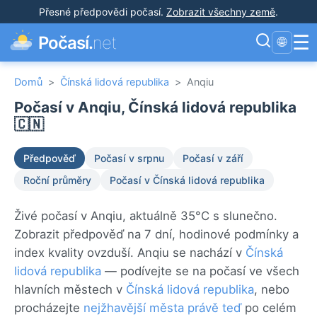
Přesné předpovědi počasí
.
Zobrazit všechny země
.
☰
Počasí.
net
🌐
Domů
>
Čínská lidová republika
>
Anqiu
Počasí v Anqiu, Čínská lidová republika
🇨🇳
Předpověď
Počasí v srpnu
Počasí v září
Roční průměry
Počasí v Čínská lidová republika
Živé počasí v Anqiu, aktuálně 35°C s slunečno.
Zobrazit předpověď na 7 dní, hodinové podmínky a
index kvality ovzduší. Anqiu se nachází v
Čínská
lidová republika
— podívejte se na počasí ve všech
hlavních městech v
Čínská lidová republika
, nebo
procházejte
nejžhavější města právě teď
po celém