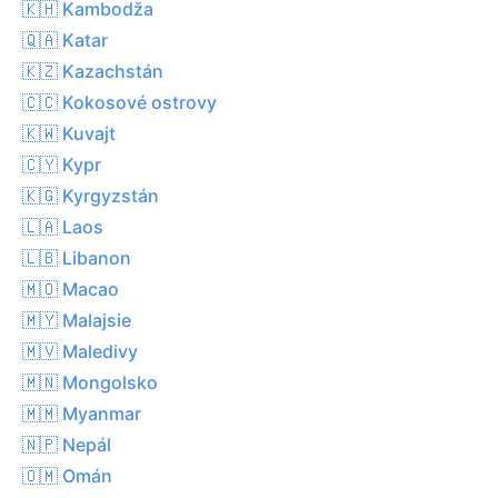
🇰🇭 Kambodža
🇶🇦 Katar
🇰🇿 Kazachstán
🇨🇨 Kokosové ostrovy
🇰🇼 Kuvajt
🇨🇾 Kypr
🇰🇬 Kyrgyzstán
🇱🇦 Laos
🇱🇧 Libanon
🇲🇴 Macao
🇲🇾 Malajsie
🇲🇻 Maledivy
🇲🇳 Mongolsko
🇲🇲 Myanmar
🇳🇵 Nepál
🇴🇲 Omán