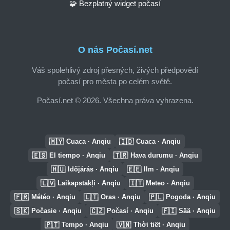
🧩 Bezplatný widget počasí
O nás Počasí.net
Váš spolehlivý zdroj přesných, živých předpovědí
počasí pro města po celém světě.
Počasí.net © 2026. Všechna práva vyhrazena.
🇲🇾
🇮🇩
Cuaca · Anqiu
Cuaca · Anqiu
🇪🇸
🇹🇷
El tiempo · Anqiu
Hava durumu · Anqiu
🇭🇺
🇪🇪
Időjárás · Anqiu
Ilm · Anqiu
🇱🇻
🇮🇹
Laikapstākļi · Anqiu
Meteo · Anqiu
🇫🇷
🇱🇹
🇵🇱
Météo · Anqiu
Oras · Anqiu
Pogoda · Anqiu
🇸🇰
🇨🇿
🇫🇮
Počasie · Anqiu
Počasí · Anqiu
Sää · Anqiu
🇵🇹
🇻🇳
Tempo · Anqiu
Thời tiết · Anqiu