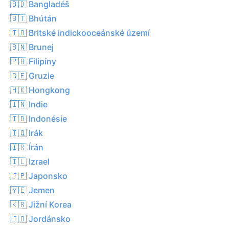
🇧🇩 Bangladéš
🇧🇹 Bhútán
🇮🇴 Britské indickooceánské území
🇧🇳 Brunej
🇵🇭 Filipíny
🇬🇪 Gruzie
🇭🇰 Hongkong
🇮🇳 Indie
🇮🇩 Indonésie
🇮🇶 Irák
🇮🇷 Írán
🇮🇱 Izrael
🇯🇵 Japonsko
🇾🇪 Jemen
🇰🇷 Jižní Korea
🇯🇴 Jordánsko