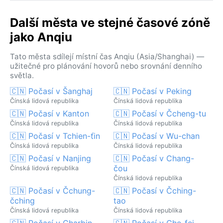
Další města ve stejné časové zóně
jako Anqiu
Tato města sdílejí místní čas Anqiu (Asia/Shanghai) —
užitečné pro plánování hovorů nebo srovnání denního
světla.
🇨🇳 Počasí v Šanghaj
🇨🇳 Počasí v Peking
Čínská lidová republika
Čínská lidová republika
🇨🇳 Počasí v Kanton
🇨🇳 Počasí v Čcheng-tu
Čínská lidová republika
Čínská lidová republika
🇨🇳 Počasí v Tchien-ťin
🇨🇳 Počasí v Wu-chan
Čínská lidová republika
Čínská lidová republika
🇨🇳 Počasí v Nanjing
🇨🇳 Počasí v Chang-
čou
Čínská lidová republika
Čínská lidová republika
🇨🇳 Počasí v Čchung-
🇨🇳 Počasí v Čching-
čching
tao
Čínská lidová republika
Čínská lidová republika
🇨🇳 Počasí v Charbin
🇨🇳 Počasí v Che-fej