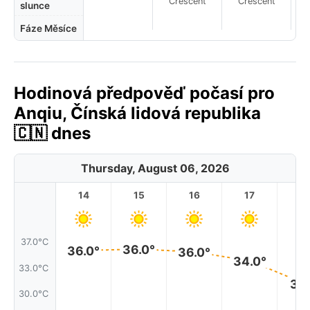
Crescent
Crescent
slunce
Fáze Měsíce
Hodinová předpověď počasí pro
Anqiu, Čínská lidová republika
🇨🇳 dnes
Thursday, August 06, 2026
14
15
16
17
1
37.0°C
36.0°
36.0°
36.0°
34.0°
33.0°C
31.
30.0°C