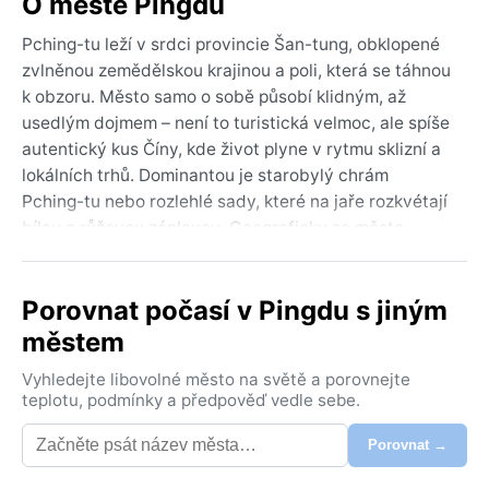
O městě Pingdu
Pching-tu leží v srdci provincie Šan-tung, obklopené
zvlněnou zemědělskou krajinou a poli, která se táhnou
k obzoru. Město samo o sobě působí klidným, až
usedlým dojmem – není to turistická velmoc, ale spíše
autentický kus Číny, kde život plyne v rytmu sklizní a
lokálních trhů. Dominantou je starobylý chrám
Pching-tu nebo rozlehlé sady, které na jaře rozkvétají
bílou a růžovou záplavou. Geograficky se město
nachází na rozhraní rovin a mírných pahorků, což mu
dodává malebný ráz. Vzduch tu často voní po čerstvé
Porovnat počasí v Pingdu s jiným
zelenině a ovoci, protože region je proslulý svou
zahradnickou produkcí.
městem
Klima spadá do kategorie Dwa – suchá zima s horkým
Vyhledejte libovolné město na světě a porovnejte
létem. Zimy bývají chladné a suché, teploty často
teplotu, podmínky a předpověď vedle sebe.
klesají pod bod mrazu, ale sněhu je pomálu. Léta jsou
Porovnat →
naopak parná a vlhká, s častými letními dešti, které
přináší východoasijský monzun. Srážky se soustředí