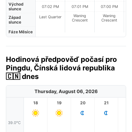
Východ
07:02 PM
07:01 PM
07:00 PM
slunce
Waning
Waning
Last Quarter
Západ
Crescent
Crescent
slunce
Fáze Měsíce
Hodinová předpověď počasí pro
Pingdu, Čínská lidová republika
🇨🇳 dnes
Thursday, August 06, 2026
18
19
20
21
2
39.0°C