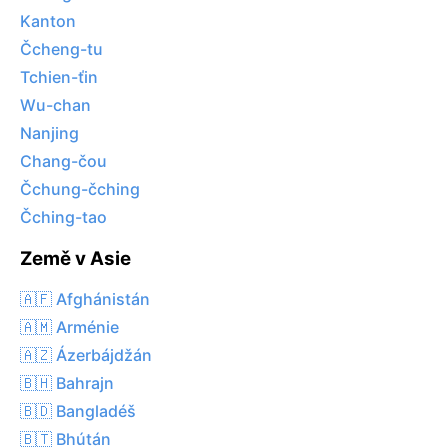
Kanton
Čcheng-tu
Tchien-ťin
Wu-chan
Nanjing
Chang-čou
Čchung-čching
Čching-tao
Země v Asie
🇦🇫 Afghánistán
🇦🇲 Arménie
🇦🇿 Ázerbájdžán
🇧🇭 Bahrajn
🇧🇩 Bangladéš
🇧🇹 Bhútán