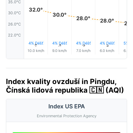
35.0°C
32.0°
30.0°C
30.0°
28.0°
28.0°
26.
26.0°C
22.0°C
4% Déšť
4% Déšť
4% Déšť
4% Déšť
5% D
↑
↑
↑
↑
10.0 km/h
9.0 km/h
7.0 km/h
6.0 km/h
6.0 k
Index kvality ovzduší in Pingdu,
Čínská lidová republika 🇨🇳 (AQI)
Index US EPA
Environmental Protection Agency