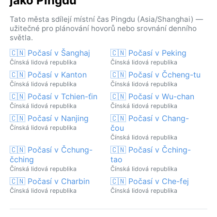
jako Pingdu
Tato města sdílejí místní čas Pingdu (Asia/Shanghai) —
užitečné pro plánování hovorů nebo srovnání denního
světla.
🇨🇳 Počasí v Šanghaj
🇨🇳 Počasí v Peking
Čínská lidová republika
Čínská lidová republika
🇨🇳 Počasí v Kanton
🇨🇳 Počasí v Čcheng-tu
Čínská lidová republika
Čínská lidová republika
🇨🇳 Počasí v Tchien-ťin
🇨🇳 Počasí v Wu-chan
Čínská lidová republika
Čínská lidová republika
🇨🇳 Počasí v Nanjing
🇨🇳 Počasí v Chang-
čou
Čínská lidová republika
Čínská lidová republika
🇨🇳 Počasí v Čchung-
🇨🇳 Počasí v Čching-
čching
tao
Čínská lidová republika
Čínská lidová republika
🇨🇳 Počasí v Charbin
🇨🇳 Počasí v Che-fej
Čínská lidová republika
Čínská lidová republika