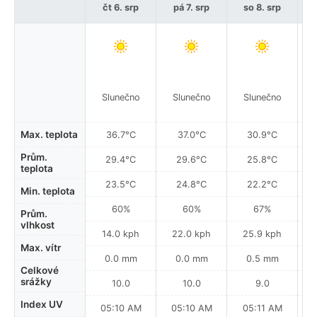
čt 6. srp
pá 7. srp
so 8. srp
Mí
Slunečno
Slunečno
Slunečno
Max. teplota
36.7°C
37.0°C
30.9°C
Prům.
29.4°C
29.6°C
25.8°C
teplota
23.5°C
24.8°C
22.2°C
Min. teplota
60%
60%
67%
Prům.
vlhkost
14.0 kph
22.0 kph
25.9 kph
Max. vítr
0.0 mm
0.0 mm
0.5 mm
Celkové
srážky
10.0
10.0
9.0
Index UV
05:10 AM
05:10 AM
05:11 AM