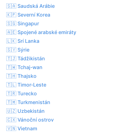
🇸🇦 Saudská Arábie
🇰🇵 Severní Korea
🇸🇬 Singapur
🇦🇪 Spojené arabské emiráty
🇱🇰 Srí Lanka
🇸🇾 Sýrie
🇹🇯 Tádžikistán
🇹🇼 Tchaj-wan
🇹🇭 Thajsko
🇹🇱 Timor-Leste
🇹🇷 Turecko
🇹🇲 Turkmenistán
🇺🇿 Uzbekistán
🇨🇽 Vánoční ostrov
🇻🇳 Vietnam