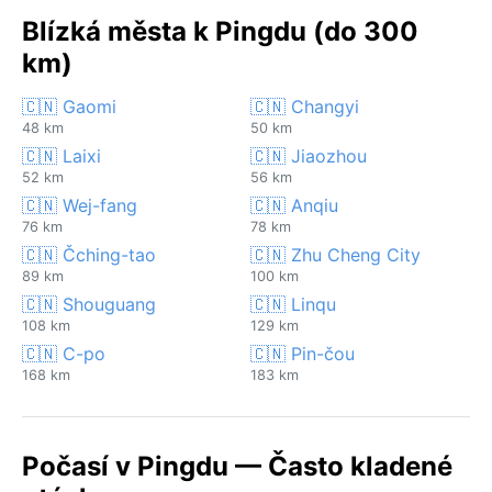
Blízká města k Pingdu (do 300
km)
🇨🇳 Gaomi
🇨🇳 Changyi
48 km
50 km
🇨🇳 Laixi
🇨🇳 Jiaozhou
52 km
56 km
🇨🇳 Wej-fang
🇨🇳 Anqiu
76 km
78 km
🇨🇳 Čching-tao
🇨🇳 Zhu Cheng City
89 km
100 km
🇨🇳 Shouguang
🇨🇳 Linqu
108 km
129 km
🇨🇳 C-po
🇨🇳 Pin-čou
168 km
183 km
Počasí v Pingdu — Často kladené