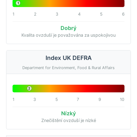
1
1
2
3
4
5
6
Dobrý
Kvalita ovzduší je považována za uspokojivou
Index UK DEFRA
Department for Environment, Food & Rural Affairs
2
1
3
5
7
9
10
Nízký
Znečištění ovzduší je nízké