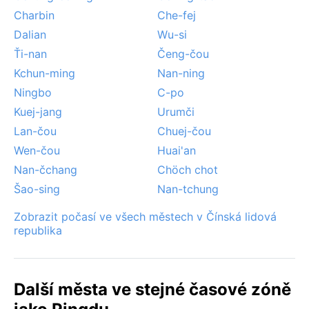
Charbin
Che-fej
Dalian
Wu-si
Ťi-nan
Čeng-čou
Kchun-ming
Nan-ning
Ningbo
C-po
Kuej-jang
Urumči
Lan-čou
Chuej-čou
Wen-čou
Huai'an
Nan-čchang
Chöch chot
Šao-sing
Nan-tchung
Zobrazit počasí ve všech městech v Čínská lidová
republika
Další města ve stejné časové zóně