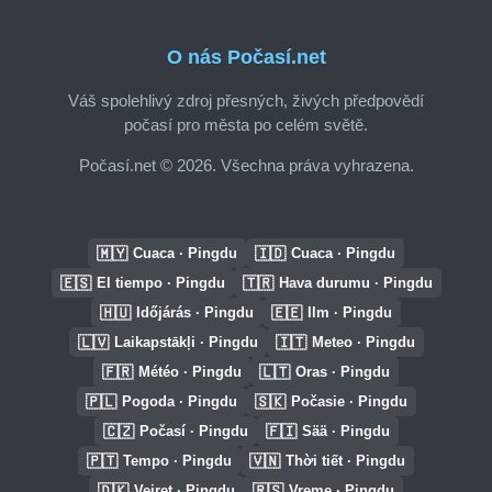
O nás Počasí.net
Váš spolehlivý zdroj přesných, živých předpovědí
počasí pro města po celém světě.
Počasí.net © 2026. Všechna práva vyhrazena.
🇲🇾
🇮🇩
Cuaca · Pingdu
Cuaca · Pingdu
🇪🇸
🇹🇷
El tiempo · Pingdu
Hava durumu · Pingdu
🇭🇺
🇪🇪
Időjárás · Pingdu
Ilm · Pingdu
🇱🇻
🇮🇹
Laikapstākļi · Pingdu
Meteo · Pingdu
🇫🇷
🇱🇹
Météo · Pingdu
Oras · Pingdu
🇵🇱
🇸🇰
Pogoda · Pingdu
Počasie · Pingdu
🇨🇿
🇫🇮
Počasí · Pingdu
Sää · Pingdu
🇵🇹
🇻🇳
Tempo · Pingdu
Thời tiết · Pingdu
🇩🇰
🇷🇸
Vejret · Pingdu
Vreme · Pingdu