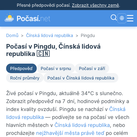
Přesné předpovědi počasí
.
Zobrazit všechny země
.
☰
Počasí.
net
🌐
Domů
>
Čínská lidová republika
>
Pingdu
Počasí v Pingdu, Čínská lidová
republika 🇨🇳
Předpověď
Počasí v srpnu
Počasí v září
Roční průměry
Počasí v Čínská lidová republika
Živé počasí v Pingdu, aktuálně 34°C s slunečno.
Zobrazit předpověď na 7 dní, hodinové podmínky a
index kvality ovzduší. Pingdu se nachází v
Čínská
lidová republika
— podívejte se na počasí ve všech
hlavních městech v
Čínská lidová republika
, nebo
procházejte
nejžhavější města právě teď
po celém