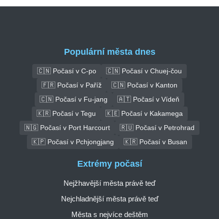
Populární města dnes
🇨🇳 Počasí v C-po
🇨🇳 Počasí v Chuej-čou
🇫🇷 Počasí v Paříž
🇨🇳 Počasí v Kanton
🇨🇳 Počasí v Fu-jang
🇦🇹 Počasí v Vídeň
🇰🇷 Počasí v Tegu
🇰🇪 Počasí v Kakamega
🇳🇬 Počasí v Port Harcourt
🇷🇺 Počasí v Petrohrad
🇰🇵 Počasí v Pchjongjang
🇰🇷 Počasí v Busan
Extrémy počasí
Nejžhavější města právě teď
Nejchladnější města právě teď
Města s nejvíce deštěm