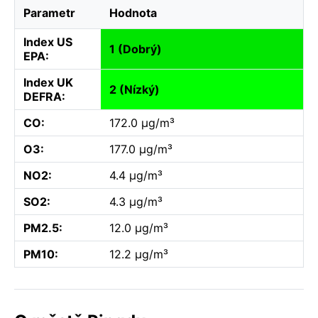
Parametr
Hodnota
Index US
1 (Dobrý)
EPA:
Index UK
2 (Nízký)
DEFRA:
CO:
172.0 µg/m³
O3:
177.0 µg/m³
NO2:
4.4 µg/m³
SO2:
4.3 µg/m³
PM2.5:
12.0 µg/m³
PM10:
12.2 µg/m³