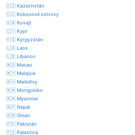
🇰🇿 Kazachstán
🇨🇨 Kokosové ostrovy
🇰🇼 Kuvajt
🇨🇾 Kypr
🇰🇬 Kyrgyzstán
🇱🇦 Laos
🇱🇧 Libanon
🇲🇴 Macao
🇲🇾 Malajsie
🇲🇻 Maledivy
🇲🇳 Mongolsko
🇲🇲 Myanmar
🇳🇵 Nepál
🇴🇲 Omán
🇵🇰 Pákistán
🇵🇸 Palestina