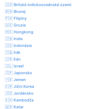
🇮🇴 Britské indickooceánské území
🇧🇳 Brunej
🇵🇭 Filipíny
🇬🇪 Gruzie
🇭🇰 Hongkong
🇮🇳 Indie
🇮🇩 Indonésie
🇮🇶 Irák
🇮🇷 Írán
🇮🇱 Izrael
🇯🇵 Japonsko
🇾🇪 Jemen
🇰🇷 Jižní Korea
🇯🇴 Jordánsko
🇰🇭 Kambodža
🇶🇦 Katar