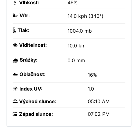
💧
Vlhkost:
49%
🌬️
Vítr:
14.0 kph (340°)
🌡️
Tlak:
1004.0 mb
👁️
Viditelnost:
10.0 km
🌧️
Srážky:
0.0 mm
☁️
Oblačnost:
16%
☀️
Index UV:
1.0
🌅
Východ slunce:
05:10 AM
🌇
Západ slunce:
07:02 PM