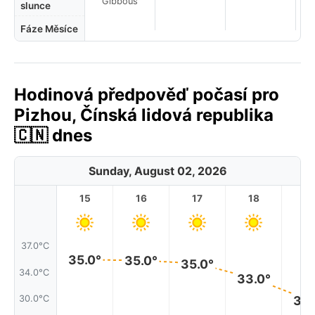
Gibbous
slunce
Fáze Měsíce
Hodinová předpověď počasí pro
Pizhou, Čínská lidová republika
🇨🇳 dnes
Sunday, August 02, 2026
15
16
17
18
1
37.0°C
35.0°
35.0°
35.0°
34.0°C
33.0°
30.0°C
30.