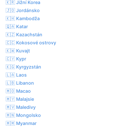
🇰🇷 Jižní Korea
🇯🇴 Jordánsko
🇰🇭 Kambodža
🇶🇦 Katar
🇰🇿 Kazachstán
🇨🇨 Kokosové ostrovy
🇰🇼 Kuvajt
🇨🇾 Kypr
🇰🇬 Kyrgyzstán
🇱🇦 Laos
🇱🇧 Libanon
🇲🇴 Macao
🇲🇾 Malajsie
🇲🇻 Maledivy
🇲🇳 Mongolsko
🇲🇲 Myanmar