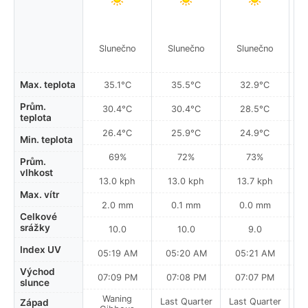
Slunečno
Slunečno
Slunečno
Max. teplota
35.1°C
35.5°C
32.9°C
Prům.
30.4°C
30.4°C
28.5°C
teplota
26.4°C
25.9°C
24.9°C
Min. teplota
69%
72%
73%
Prům.
vlhkost
13.0 kph
13.0 kph
13.7 kph
Max. vítr
2.0 mm
0.1 mm
0.0 mm
Celkové
srážky
10.0
10.0
9.0
Index UV
05:19 AM
05:20 AM
05:21 AM
0
Východ
07:09 PM
07:08 PM
07:07 PM
slunce
Waning
Last Quarter
Last Quarter
La
Západ