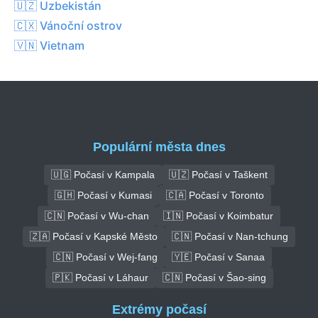
🇺🇿 Uzbekistán
🇨🇽 Vánoční ostrov
🇻🇳 Vietnam
Populární města dnes
🇺🇬 Počasí v Kampala
🇺🇿 Počasí v Taškent
🇬🇭 Počasí v Kumasi
🇨🇦 Počasí v Toronto
🇨🇳 Počasí v Wu-chan
🇮🇳 Počasí v Koimbatur
🇿🇦 Počasí v Kapské Město
🇨🇳 Počasí v Nan-tchung
🇨🇳 Počasí v Wej-fang
🇾🇪 Počasí v Sanaa
🇵🇰 Počasí v Láhaur
🇨🇳 Počasí v Šao-sing
Extrémy počasí