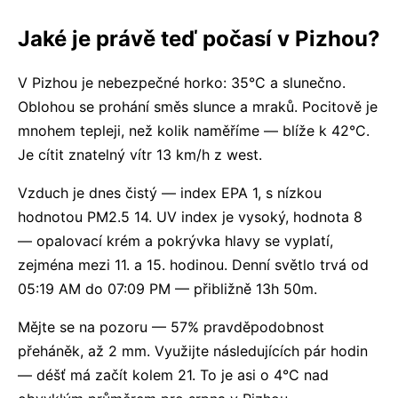
Jaké je právě teď počasí v Pizhou?
V Pizhou je nebezpečné horko: 35°C a slunečno.
Oblohou se prohání směs slunce a mraků. Pocitově je
mnohem tepleji, než kolik naměříme — blíže k 42°C.
Je cítit znatelný vítr 13 km/h z west.
Vzduch je dnes čistý — index EPA 1, s nízkou
hodnotou PM2.5 14. UV index je vysoký, hodnota 8
— opalovací krém a pokrývka hlavy se vyplatí,
zejména mezi 11. a 15. hodinou. Denní světlo trvá od
05:19 AM do 07:09 PM — přibližně 13h 50m.
Mějte se na pozoru — 57% pravděpodobnost
přeháněk, až 2 mm. Využijte následujících pár hodin
— déšť má začít kolem 21. To je asi o 4°C nad