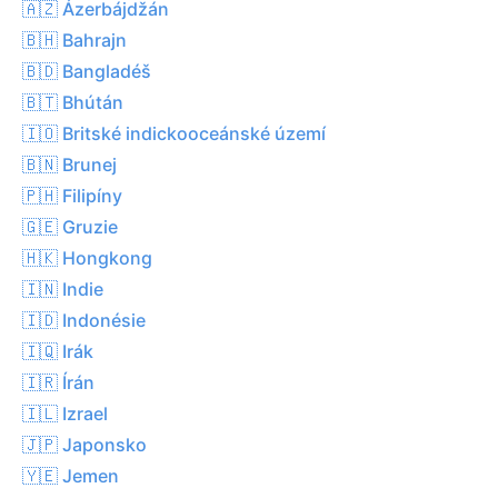
🇦🇿 Ázerbájdžán
🇧🇭 Bahrajn
🇧🇩 Bangladéš
🇧🇹 Bhútán
🇮🇴 Britské indickooceánské území
🇧🇳 Brunej
🇵🇭 Filipíny
🇬🇪 Gruzie
🇭🇰 Hongkong
🇮🇳 Indie
🇮🇩 Indonésie
🇮🇶 Irák
🇮🇷 Írán
🇮🇱 Izrael
🇯🇵 Japonsko
🇾🇪 Jemen