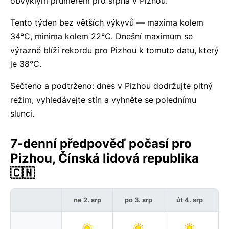
obvyklým průměrem pro srpna v Pizhou.
Tento týden bez větších výkyvů — maxima kolem
34°C, minima kolem 22°C. Dnešní maximum se
výrazně blíží rekordu pro Pizhou k tomuto datu, který
je 38°C.
Sečteno a podtrženo: dnes v Pizhou dodržujte pitný
režim, vyhledávejte stín a vyhněte se polednímu
slunci.
7-denní předpověď počasí pro
Pizhou, Čínská lidová republika
🇨🇳
ne 2. srp
po 3. srp
út 4. srp