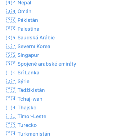
🇳🇵 Nepál
🇴🇲 Omán
🇵🇰 Pákistán
🇵🇸 Palestina
🇸🇦 Saudská Arábie
🇰🇵 Severní Korea
🇸🇬 Singapur
🇦🇪 Spojené arabské emiráty
🇱🇰 Srí Lanka
🇸🇾 Sýrie
🇹🇯 Tádžikistán
🇹🇼 Tchaj-wan
🇹🇭 Thajsko
🇹🇱 Timor-Leste
🇹🇷 Turecko
🇹🇲 Turkmenistán