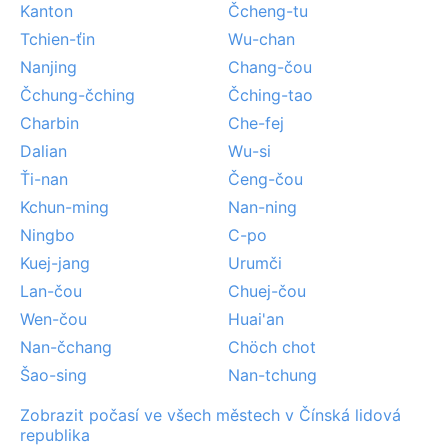
Kanton
Čcheng-tu
Tchien-ťin
Wu-chan
Nanjing
Chang-čou
Čchung-čching
Čching-tao
Charbin
Che-fej
Dalian
Wu-si
Ťi-nan
Čeng-čou
Kchun-ming
Nan-ning
Ningbo
C-po
Kuej-jang
Urumči
Lan-čou
Chuej-čou
Wen-čou
Huai'an
Nan-čchang
Chöch chot
Šao-sing
Nan-tchung
Zobrazit počasí ve všech městech v Čínská lidová
republika