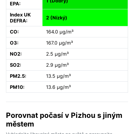
1 (Dobrý)
EPA:
Index UK
2 (Nízký)
DEFRA:
CO:
164.0 µg/m³
O3:
167.0 µg/m³
NO2:
2.5 µg/m³
SO2:
2.9 µg/m³
PM2.5:
13.5 µg/m³
PM10:
13.6 µg/m³
Porovnat počasí v Pizhou s jiným
městem