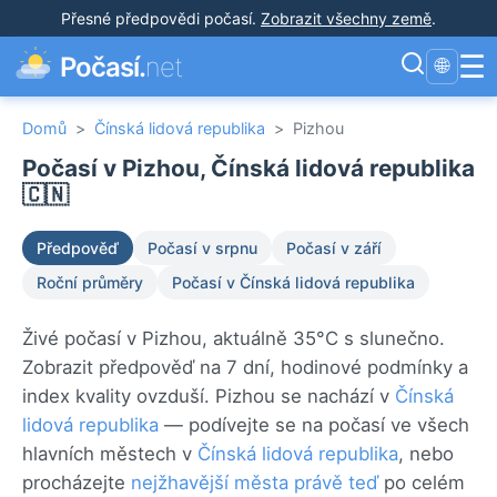
Přesné předpovědi počasí
.
Zobrazit všechny země
.
☰
Počasí.
net
🌐
Domů
>
Čínská lidová republika
>
Pizhou
Počasí v Pizhou, Čínská lidová republika
🇨🇳
Předpověď
Počasí v srpnu
Počasí v září
Roční průměry
Počasí v Čínská lidová republika
Živé počasí v Pizhou, aktuálně 35°C s slunečno.
Zobrazit předpověď na 7 dní, hodinové podmínky a
index kvality ovzduší. Pizhou se nachází v
Čínská
lidová republika
— podívejte se na počasí ve všech
hlavních městech v
Čínská lidová republika
, nebo
procházejte
nejžhavější města právě teď
po celém