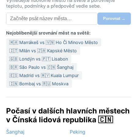
Vyhledejte libovolné město na světě a porovnejte
teplotu, podmínky a předpověď vedle sebe.
Porovnat →
Nejoblíbenější srovnání měst na světě:
🇲🇦 Marrákeš vs 🇻🇳 Ho Či Minovo Město
🇮🇹 Milán vs 🇿🇦 Kapské Město
🇬🇧 Londýn vs 🇵🇹 Lisabon
🇧🇷 São Paulo vs 🇨🇳 Šanghaj
🇪🇸 Madrid vs 🇲🇾 Kuala Lumpur
🇮🇳 Bombaj vs 🇷🇺 Moskva
Počasí v dalších hlavních městech
v Čínská lidová republika 🇨🇳
Šanghaj
Peking