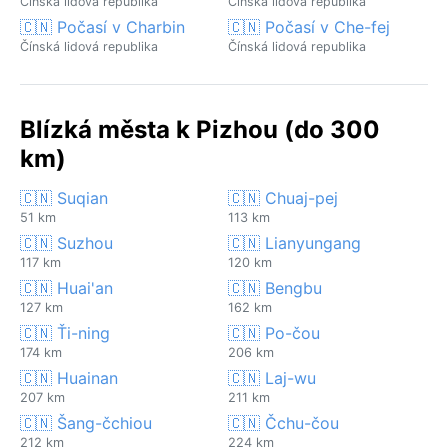
Čínská lidová republika
Čínská lidová republika
🇨🇳 Počasí v Charbin
🇨🇳 Počasí v Che-fej
Čínská lidová republika
Čínská lidová republika
Blízká města k Pizhou (do 300
km)
🇨🇳 Suqian
🇨🇳 Chuaj-pej
51 km
113 km
🇨🇳 Suzhou
🇨🇳 Lianyungang
117 km
120 km
🇨🇳 Huai'an
🇨🇳 Bengbu
127 km
162 km
🇨🇳 Ťi-ning
🇨🇳 Po-čou
174 km
206 km
🇨🇳 Huainan
🇨🇳 Laj-wu
207 km
211 km
🇨🇳 Šang-čchiou
🇨🇳 Čchu-čou
212 km
224 km