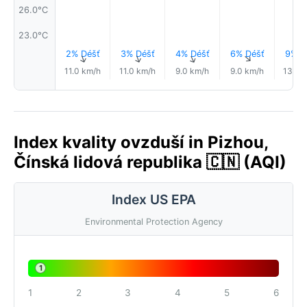
26.0°C
23.0°C
2% Déšť
3% Déšť
4% Déšť
6% Déšť
9% D
↑
↑
↑
↑
11.0 km/h
11.0 km/h
9.0 km/h
9.0 km/h
13.0 
Index kvality ovzduší in Pizhou,
Čínská lidová republika 🇨🇳 (AQI)
Index US EPA
Environmental Protection Agency
1
1
2
3
4
5
6