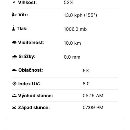
💧
Vlhkost:
52%
🌬️
Vítr:
13.0 kph (155°)
🌡️
Tlak:
1006.0 mb
👁️
Viditelnost:
10.0 km
🌧️
Srážky:
0.0 mm
☁️
Oblačnost:
6%
☀️
Index UV:
8.0
🌅
Východ slunce:
05:19 AM
🌇
Západ slunce:
07:09 PM