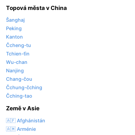
Topová města v China
Šanghaj
Peking
Kanton
Čcheng-tu
Tchien-ťin
Wu-chan
Nanjing
Chang-čou
Čchung-čching
Čching-tao
Země v Asie
🇦🇫 Afghánistán
🇦🇲 Arménie