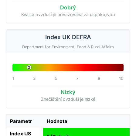
Dobrý
Kvalita ovzduší je považována za uspokojivou
Index UK DEFRA
Department for Environment, Food & Rural Affairs
2
1
3
5
7
9
10
Nízký
Znečištění ovzduší je nízké
Parametr
Hodnota
Index US