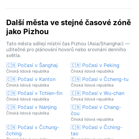
Další města ve stejné časové zóně
jako Pizhou
Tato města sdílejí místní čas Pizhou (Asia/Shanghai) —
užitečné pro plánování hovorů nebo srovnání denního
světla.
🇨🇳 Počasí v Šanghaj
🇨🇳 Počasí v Peking
Čínská lidová republika
Čínská lidová republika
🇨🇳 Počasí v Kanton
🇨🇳 Počasí v Čcheng-tu
Čínská lidová republika
Čínská lidová republika
🇨🇳 Počasí v Tchien-ťin
🇨🇳 Počasí v Wu-chan
Čínská lidová republika
Čínská lidová republika
🇨🇳 Počasí v Nanjing
🇨🇳 Počasí v Chang-
čou
Čínská lidová republika
Čínská lidová republika
🇨🇳 Počasí v Čchung-
🇨🇳 Počasí v Čching-
čching
tao