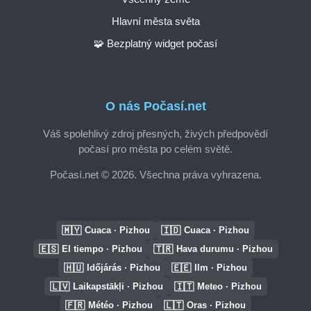
Hlavní města světa
🧩 Bezplatný widget počasí
O nás Počasí.net
Váš spolehlivý zdroj přesných, živých předpovědí
počasí pro města po celém světě.
Počasí.net © 2026. Všechna práva vyhrazena.
🇲🇾
🇮🇩
Cuaca · Pizhou
Cuaca · Pizhou
🇪🇸
🇹🇷
El tiempo · Pizhou
Hava durumu · Pizhou
🇭🇺
🇪🇪
Időjárás · Pizhou
Ilm · Pizhou
🇱🇻
🇮🇹
Laikapstākļi · Pizhou
Meteo · Pizhou
🇫🇷
🇱🇹
Météo · Pizhou
Oras · Pizhou