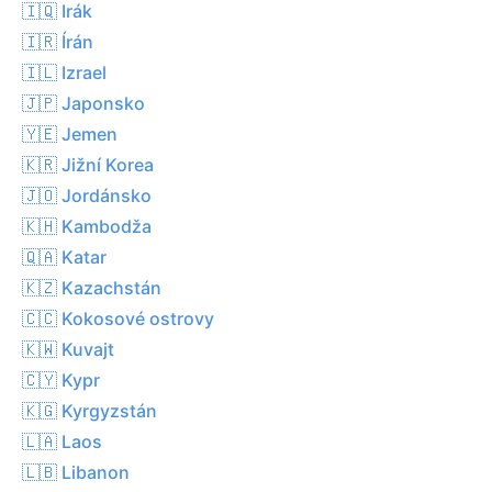
🇮🇶 Irák
🇮🇷 Írán
🇮🇱 Izrael
🇯🇵 Japonsko
🇾🇪 Jemen
🇰🇷 Jižní Korea
🇯🇴 Jordánsko
🇰🇭 Kambodža
🇶🇦 Katar
🇰🇿 Kazachstán
🇨🇨 Kokosové ostrovy
🇰🇼 Kuvajt
🇨🇾 Kypr
🇰🇬 Kyrgyzstán
🇱🇦 Laos
🇱🇧 Libanon