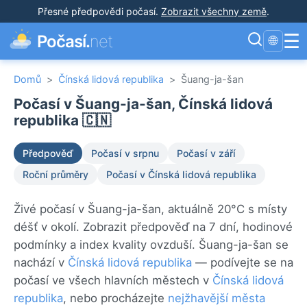
Přesné předpovědi počasí
.
Zobrazit všechny země
.
☰
Počasí.
net
🌐
Domů
>
Čínská lidová republika
>
Šuang-ja-šan
Počasí v Šuang-ja-šan, Čínská lidová
republika 🇨🇳
Předpověď
Počasí v srpnu
Počasí v září
Roční průměry
Počasí v Čínská lidová republika
Živé počasí v Šuang-ja-šan, aktuálně 20°C s místy
déšť v okolí. Zobrazit předpověď na 7 dní, hodinové
podmínky a index kvality ovzduší. Šuang-ja-šan se
nachází v
Čínská lidová republika
— podívejte se na
počasí ve všech hlavních městech v
Čínská lidová
republika
, nebo procházejte
nejžhavější města