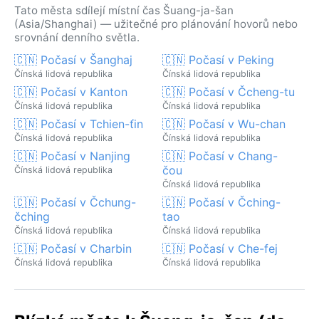
Tato města sdílejí místní čas Šuang-ja-šan
(Asia/Shanghai) — užitečné pro plánování hovorů nebo
srovnání denního světla.
🇨🇳 Počasí v Šanghaj
🇨🇳 Počasí v Peking
Čínská lidová republika
Čínská lidová republika
🇨🇳 Počasí v Kanton
🇨🇳 Počasí v Čcheng-tu
Čínská lidová republika
Čínská lidová republika
🇨🇳 Počasí v Tchien-ťin
🇨🇳 Počasí v Wu-chan
Čínská lidová republika
Čínská lidová republika
🇨🇳 Počasí v Nanjing
🇨🇳 Počasí v Chang-
čou
Čínská lidová republika
Čínská lidová republika
🇨🇳 Počasí v Čchung-
🇨🇳 Počasí v Čching-
čching
tao
Čínská lidová republika
Čínská lidová republika
🇨🇳 Počasí v Charbin
🇨🇳 Počasí v Che-fej
Čínská lidová republika
Čínská lidová republika