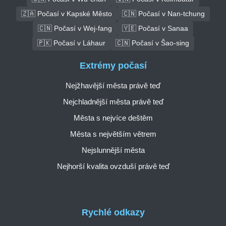
🇿🇦 Počasí v Kapské Město
🇨🇳 Počasí v Nan-tchung
🇨🇳 Počasí v Wej-fang
🇾🇪 Počasí v Sanaa
🇵🇰 Počasí v Láhaur
🇨🇳 Počasí v Šao-sing
Extrémy počasí
Nejžhavější města právě teď
Nejchladnější města právě teď
Města s nejvíce deštěm
Města s největším větrem
Nejslunnější města
Nejhorší kvalita ovzduší právě teď
Rychlé odkazy