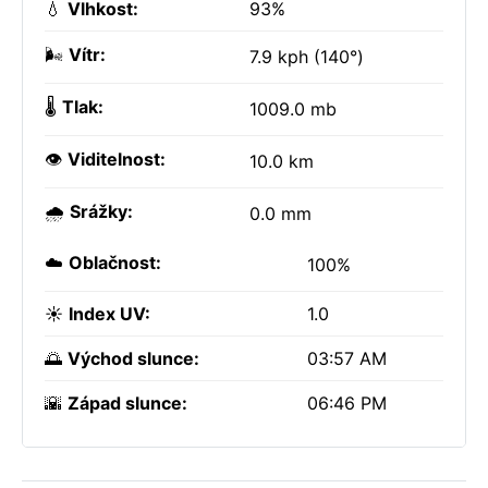
💧
Vlhkost:
93%
🌬️
Vítr:
7.9 kph (140°)
🌡️
Tlak:
1009.0 mb
👁️
Viditelnost:
10.0 km
🌧️
Srážky:
0.0 mm
☁️
Oblačnost:
100%
☀️
Index UV:
1.0
🌅
Východ slunce:
03:57 AM
🌇
Západ slunce:
06:46 PM