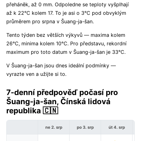
přeháněk, až 0 mm. Odpoledne se teploty vyšplhají
až k 22°C kolem 17. To je asi o 3°C pod obvyklým
průměrem pro srpna v Šuang-ja-šan.
Tento týden bez větších výkyvů — maxima kolem
26°C, minima kolem 10°C. Pro představu, rekordní
maximum pro toto datum v Šuang-ja-šan je 33°C.
V Šuang-ja-šan jsou dnes ideální podmínky —
vyrazte ven a užijte si to.
7-denní předpověď počasí pro
Šuang-ja-šan, Čínská lidová
republika 🇨🇳
ne 2. srp
po 3. srp
út 4. srp