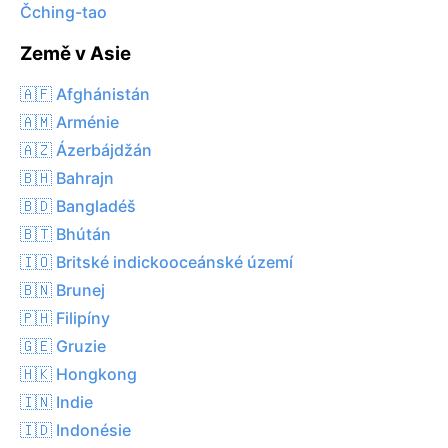
Čching-tao
Země v Asie
🇦🇫 Afghánistán
🇦🇲 Arménie
🇦🇿 Ázerbájdžán
🇧🇭 Bahrajn
🇧🇩 Bangladéš
🇧🇹 Bhútán
🇮🇴 Britské indickooceánské území
🇧🇳 Brunej
🇵🇭 Filipíny
🇬🇪 Gruzie
🇭🇰 Hongkong
🇮🇳 Indie
🇮🇩 Indonésie