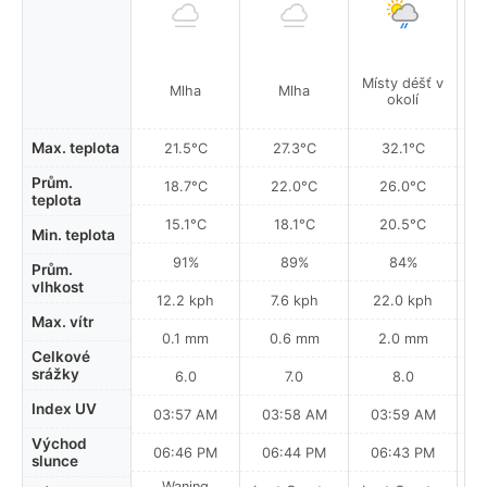
Místy déšť v
Mí
Mlha
Mlha
okolí
Max. teplota
21.5°C
27.3°C
32.1°C
Prům.
18.7°C
22.0°C
26.0°C
teplota
15.1°C
18.1°C
20.5°C
Min. teplota
91%
89%
84%
Prům.
vlhkost
12.2 kph
7.6 kph
22.0 kph
Max. vítr
0.1 mm
0.6 mm
2.0 mm
Celkové
srážky
6.0
7.0
8.0
Index UV
03:57 AM
03:58 AM
03:59 AM
Východ
06:46 PM
06:44 PM
06:43 PM
slunce
Waning