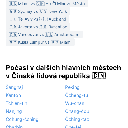
pro mrazivou zimu.
🇺🇸 Miami vs 🇻🇳 Ho Či Minovo Město
🇦🇺 Sydney vs 🇺🇸 New York
Nejlepší dobou k návštěvě z hlediska počasí je pozdní
jaro nebo časný podzim, kdy teploty jsou mírné a
🇮🇱 Tel Aviv vs 🇳🇿 Auckland
srážky méně časté. Zima může být extrémně chladná
🇮🇩 Jakarta vs 🇹🇷 Byzantion
s teplotami klesajícími k -25 °C, zatímco léto přináší
🇨🇦 Vancouver vs 🇳🇱 Amsterodam
vlhko a časté bouřky. Typickým jevem jsou silné větry
🇲🇾 Kuala Lumpur vs 🇺🇸 Miami
vanoucí ze Sibiře, které v zimě způsobují pocitovou
teplotu ještě nižší. Monzunové období od června do
srpna přináší vydatné lijáky, ale jinak je město známé
Počasí v dalších hlavních městech
relativně stálým počasím bez extrémních výkyvů.
v Čínská lidová republika 🇨🇳
Šanghaj
Peking
Kanton
Čcheng-tu
Tchien-ťin
Wu-chan
Nanjing
Chang-čou
Čchung-čching
Čching-tao
Charbin
Che-fej