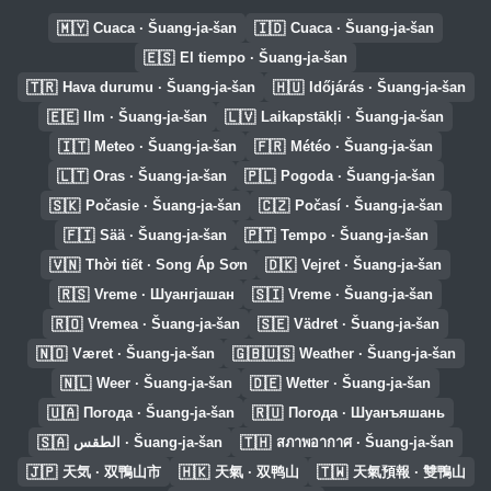
🇲🇾
🇮🇩
Cuaca · Šuang-ja-šan
Cuaca · Šuang-ja-šan
🇪🇸
El tiempo · Šuang-ja-šan
🇹🇷
🇭🇺
Hava durumu · Šuang-ja-šan
Időjárás · Šuang-ja-šan
🇪🇪
🇱🇻
Ilm · Šuang-ja-šan
Laikapstākļi · Šuang-ja-šan
🇮🇹
🇫🇷
Meteo · Šuang-ja-šan
Météo · Šuang-ja-šan
🇱🇹
🇵🇱
Oras · Šuang-ja-šan
Pogoda · Šuang-ja-šan
🇸🇰
🇨🇿
Počasie · Šuang-ja-šan
Počasí · Šuang-ja-šan
🇫🇮
🇵🇹
Sää · Šuang-ja-šan
Tempo · Šuang-ja-šan
🇻🇳
🇩🇰
Thời tiết · Song Áp Sơn
Vejret · Šuang-ja-šan
🇷🇸
🇸🇮
Vreme · Шуангјашан
Vreme · Šuang-ja-šan
🇷🇴
🇸🇪
Vremea · Šuang-ja-šan
Vädret · Šuang-ja-šan
🇳🇴
🇬🇧🇺🇸
Været · Šuang-ja-šan
Weather · Šuang-ja-šan
🇳🇱
🇩🇪
Weer · Šuang-ja-šan
Wetter · Šuang-ja-šan
🇺🇦
🇷🇺
Погода · Šuang-ja-šan
Погода · Шуанъяшань
🇸🇦
🇹🇭
الطقس · Šuang-ja-šan
สภาพอากาศ · Šuang-ja-šan
🇯🇵
🇭🇰
🇹🇼
天気 · 双鴨山市
天氣 · 双鸭山
天氣預報 · 雙鴨山