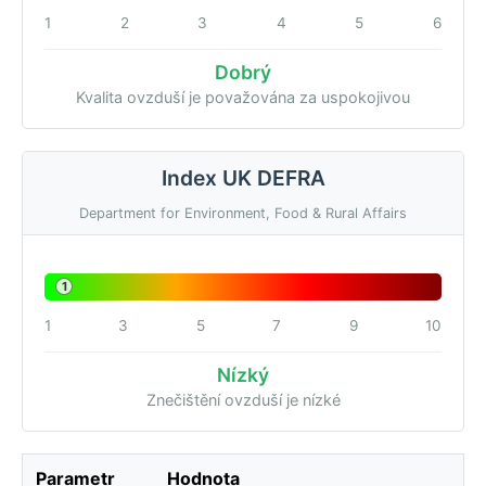
1
2
3
4
5
6
Dobrý
Kvalita ovzduší je považována za uspokojivou
Index UK DEFRA
Department for Environment, Food & Rural Affairs
1
1
3
5
7
9
10
Nízký
Znečištění ovzduší je nízké
Parametr
Hodnota