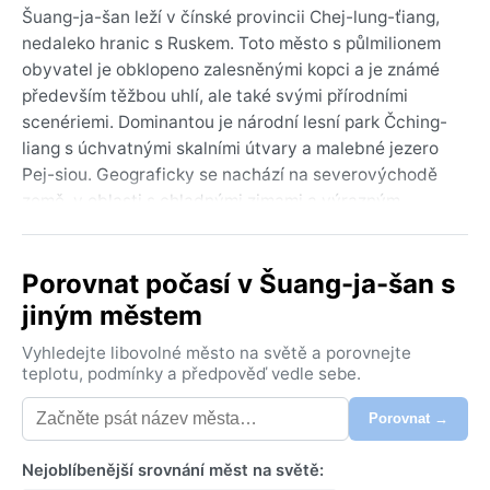
Šuang-ja-šan leží v čínské provincii Chej-lung-ťiang,
nedaleko hranic s Ruskem. Toto město s půlmilionem
obyvatel je obklopeno zalesněnými kopci a je známé
především těžbou uhlí, ale také svými přírodními
scenériemi. Dominantou je národní lesní park Čching-
liang s úchvatnými skalními útvary a malebné jezero
Pej-siou. Geograficky se nachází na severovýchodě
země, v oblasti s chladnými zimami a výrazným
ročním obdobím.
Podle Köppenovy klasifikace má město klima Dwa,
Porovnat počasí v Šuang-ja-šan s
tedy vlhké kontinentální s horkým létem a suchou
jiným městem
zimou. Léta jsou teplá až horká, s průměrnými
teplotami kolem 22 °C a vysokou vlhkostí. Zimy jsou
Vyhledejte libovolné město na světě a porovnejte
naopak velmi studené, suché a dlouhé, s teplotami
teplotu, podmínky a předpověď vedle sebe.
hluboko pod bodem mrazu. Srážek je nejvíce v letních
Porovnat →
měsících, kdy přicházejí monzunové deště, zatímco v
zimě sněhu mnoho nenapadne. Na cestu je vhodné
Nejoblíbenější srovnání měst na světě:
přibalit lehké oblečení pro parné léto a teplé vrstvy