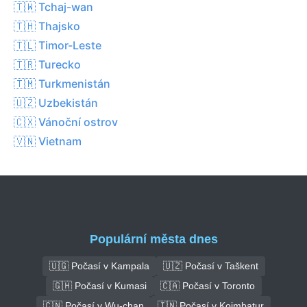
🇹🇼 Tchaj-wan
🇹🇭 Thajsko
🇹🇱 Timor-Leste
🇹🇷 Turecko
🇹🇲 Turkmenistán
🇺🇿 Uzbekistán
🇨🇽 Vánoční ostrov
🇻🇳 Vietnam
Populární města dnes
🇺🇬 Počasí v Kampala
🇺🇿 Počasí v Taškent
🇬🇭 Počasí v Kumasi
🇨🇦 Počasí v Toronto
🇨🇳 Počasí v Wu-chan
🇮🇳 Počasí v Koimbatur