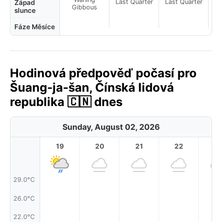
Last Quarter
Last Quarter
La
Západ
Gibbous
slunce
Fáze Měsíce
Hodinová předpověď počasí pro
Šuang-ja-šan, Čínská lidová
republika 🇨🇳 dnes
Sunday, August 02, 2026
19
20
21
22
2
29.0°C
26.0°C
22.0°C