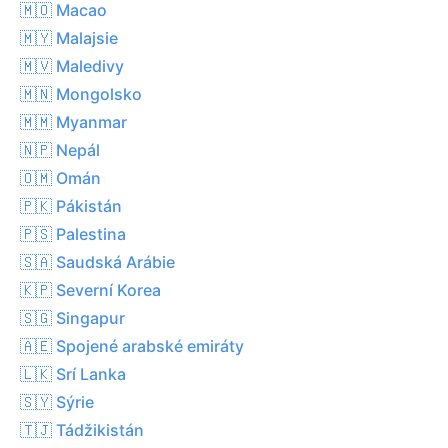
🇲🇴 Macao
🇲🇾 Malajsie
🇲🇻 Maledivy
🇲🇳 Mongolsko
🇲🇲 Myanmar
🇳🇵 Nepál
🇴🇲 Omán
🇵🇰 Pákistán
🇵🇸 Palestina
🇸🇦 Saudská Arábie
🇰🇵 Severní Korea
🇸🇬 Singapur
🇦🇪 Spojené arabské emiráty
🇱🇰 Srí Lanka
🇸🇾 Sýrie
🇹🇯 Tádžikistán