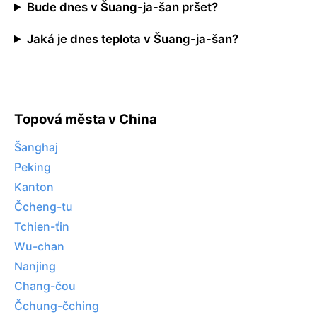
Bude dnes v Šuang-ja-šan pršet?
Jaká je dnes teplota v Šuang-ja-šan?
Topová města v China
Šanghaj
Peking
Kanton
Čcheng-tu
Tchien-ťin
Wu-chan
Nanjing
Chang-čou
Čchung-čching