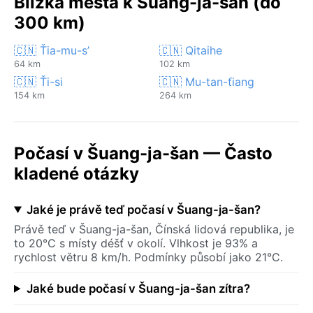
Blízká města k Šuang-ja-šan (do
300 km)
🇨🇳 Ťia-mu-s’
🇨🇳 Qitaihe
64 km
102 km
🇨🇳 Ťi-si
🇨🇳 Mu-tan-ťiang
154 km
264 km
Počasí v Šuang-ja-šan — Často
kladené otázky
Jaké je právě teď počasí v Šuang-ja-šan?
Právě teď v Šuang-ja-šan, Čínská lidová republika, je
to 20°C s místy déšť v okolí. Vlhkost je 93% a
rychlost větru 8 km/h. Podmínky působí jako 21°C.
Jaké bude počasí v Šuang-ja-šan zítra?