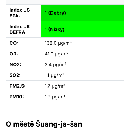
Index US
1 (Dobrý)
EPA:
Index UK
1 (Nízký)
DEFRA:
CO:
138.0 µg/m³
O3:
41.0 µg/m³
NO2:
2.4 µg/m³
SO2:
1.1 µg/m³
PM2.5:
1.7 µg/m³
PM10:
1.9 µg/m³
O městě Šuang-ja-šan