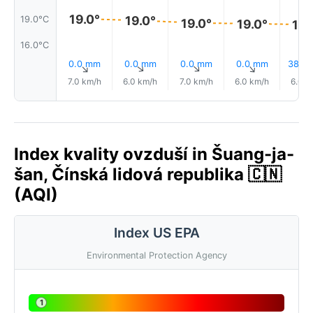
19.0°
19.0°
19.0°C
19.0°
19.0°
18.
16.0°C
0.0 mm
0.0 mm
0.0 mm
0.0 mm
38% D
↑
↑
↑
↑
7.0 km/h
6.0 km/h
7.0 km/h
6.0 km/h
6.0 k
Index kvality ovzduší in Šuang-ja-
šan, Čínská lidová republika 🇨🇳
(AQI)
Index US EPA
Environmental Protection Agency
1