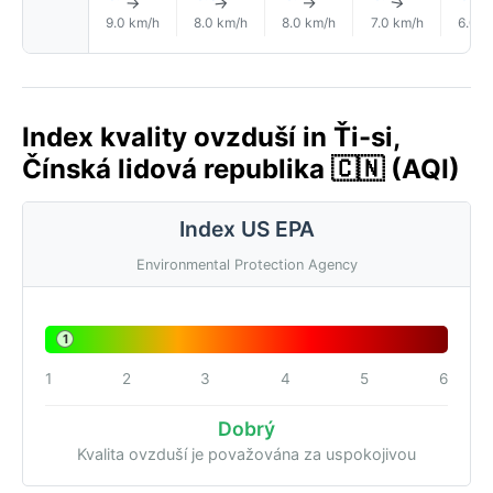
↑
↑
↑
↑
9.0 km/h
8.0 km/h
8.0 km/h
7.0 km/h
6.0 k
Index kvality ovzduší in Ťi-si,
Čínská lidová republika 🇨🇳 (AQI)
Index US EPA
Environmental Protection Agency
1
1
2
3
4
5
6
Dobrý
Kvalita ovzduší je považována za uspokojivou