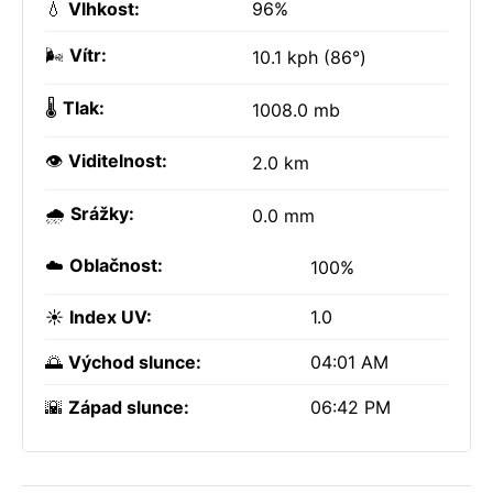
💧
Vlhkost:
96%
🌬️
Vítr:
10.1 kph (86°)
🌡️
Tlak:
1008.0 mb
👁️
Viditelnost:
2.0 km
🌧️
Srážky:
0.0 mm
☁️
Oblačnost:
100%
☀️
Index UV:
1.0
🌅
Východ slunce:
04:01 AM
🌇
Západ slunce:
06:42 PM