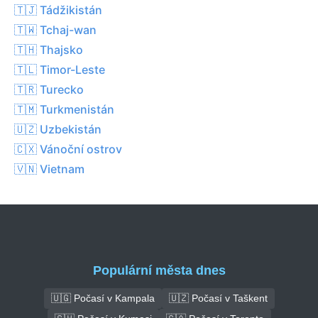
🇹🇯 Tádžikistán
🇹🇼 Tchaj-wan
🇹🇭 Thajsko
🇹🇱 Timor-Leste
🇹🇷 Turecko
🇹🇲 Turkmenistán
🇺🇿 Uzbekistán
🇨🇽 Vánoční ostrov
🇻🇳 Vietnam
Populární města dnes
🇺🇬 Počasí v Kampala
🇺🇿 Počasí v Taškent