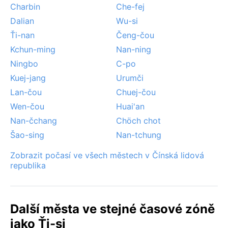
Charbin
Che-fej
Dalian
Wu-si
Ťi-nan
Čeng-čou
Kchun-ming
Nan-ning
Ningbo
C-po
Kuej-jang
Urumči
Lan-čou
Chuej-čou
Wen-čou
Huai'an
Nan-čchang
Chöch chot
Šao-sing
Nan-tchung
Zobrazit počasí ve všech městech v Čínská lidová
republika
Další města ve stejné časové zóně
jako Ťi-si