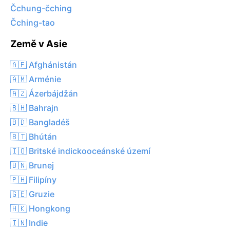
Čchung-čching
Čching-tao
Země v Asie
🇦🇫 Afghánistán
🇦🇲 Arménie
🇦🇿 Ázerbájdžán
🇧🇭 Bahrajn
🇧🇩 Bangladéš
🇧🇹 Bhútán
🇮🇴 Britské indickooceánské území
🇧🇳 Brunej
🇵🇭 Filipíny
🇬🇪 Gruzie
🇭🇰 Hongkong
🇮🇳 Indie