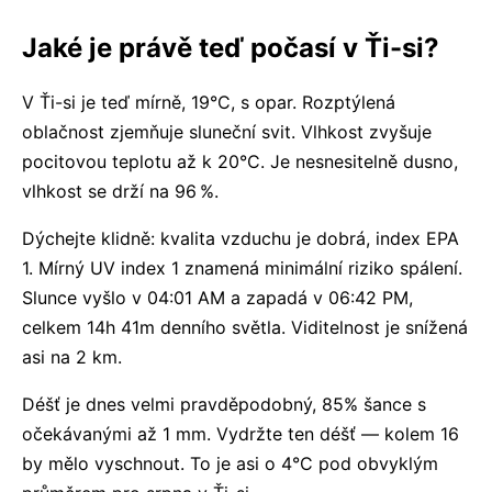
Jaké je právě teď počasí v Ťi-si?
V Ťi-si je teď mírně, 19°C, s opar. Rozptýlená
oblačnost zjemňuje sluneční svit. Vlhkost zvyšuje
pocitovou teplotu až k 20°C. Je nesnesitelně dusno,
vlhkost se drží na 96 %.
Dýchejte klidně: kvalita vzduchu je dobrá, index EPA
1. Mírný UV index 1 znamená minimální riziko spálení.
Slunce vyšlo v 04:01 AM a zapadá v 06:42 PM,
celkem 14h 41m denního světla. Viditelnost je snížená
asi na 2 km.
Déšť je dnes velmi pravděpodobný, 85% šance s
očekávanými až 1 mm. Vydržte ten déšť — kolem 16
by mělo vyschnout. To je asi o 4°C pod obvyklým