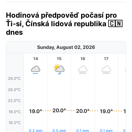
Hodinová předpověď počasí pro
Ťi-si, Čínská lidová republika 🇨🇳
dnes
Sunday, August 02, 2026
14
15
16
17
1
29.0°C
26.0°C
22.0°C
20.0°
20.0°
19.0°
19.0°
19.
19.0°C
16.0°C
0.2 mm
0.5 mm
0.1 mm
0.1 mm
0.0