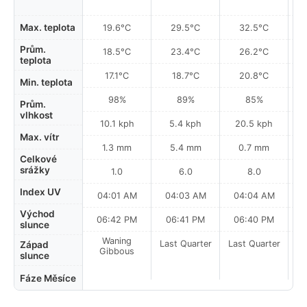
Max. teplota
19.6°C
29.5°C
32.5°C
Prům.
18.5°C
23.4°C
26.2°C
teplota
17.1°C
18.7°C
20.8°C
Min. teplota
98%
89%
85%
Prům.
vlhkost
10.1 kph
5.4 kph
20.5 kph
Max. vítr
1.3 mm
5.4 mm
0.7 mm
Celkové
srážky
1.0
6.0
8.0
Index UV
04:01 AM
04:03 AM
04:04 AM
0
Východ
06:42 PM
06:41 PM
06:40 PM
slunce
Waning
Last Quarter
Last Quarter
La
Západ
Gibbous
slunce
Fáze Měsíce