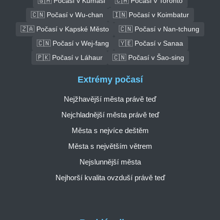
🇬🇭 Počasí v Kumasi
🇨🇦 Počasí v Toronto
🇨🇳 Počasí v Wu-chan
🇮🇳 Počasí v Koimbatur
🇿🇦 Počasí v Kapské Město
🇨🇳 Počasí v Nan-tchung
🇨🇳 Počasí v Wej-fang
🇾🇪 Počasí v Sanaa
🇵🇰 Počasí v Láhaur
🇨🇳 Počasí v Šao-sing
Extrémy počasí
Nejžhavější města právě teď
Nejchladnější města právě teď
Města s nejvíce deštěm
Města s největším větrem
Nejslunnější města
Nejhorší kvalita ovzduší právě teď