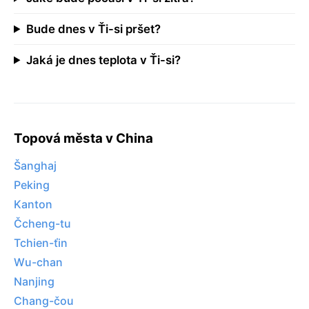
Bude dnes v Ťi-si pršet?
Jaká je dnes teplota v Ťi-si?
Topová města v China
Šanghaj
Peking
Kanton
Čcheng-tu
Tchien-ťin
Wu-chan
Nanjing
Chang-čou