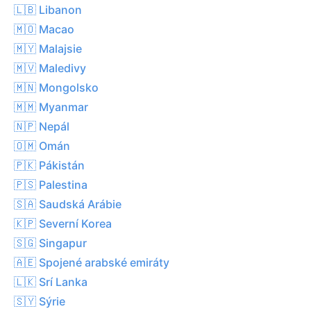
🇱🇧 Libanon
🇲🇴 Macao
🇲🇾 Malajsie
🇲🇻 Maledivy
🇲🇳 Mongolsko
🇲🇲 Myanmar
🇳🇵 Nepál
🇴🇲 Omán
🇵🇰 Pákistán
🇵🇸 Palestina
🇸🇦 Saudská Arábie
🇰🇵 Severní Korea
🇸🇬 Singapur
🇦🇪 Spojené arabské emiráty
🇱🇰 Srí Lanka
🇸🇾 Sýrie