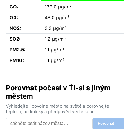
CO:
129.0 µg/m³
O3:
48.0 µg/m³
NO2:
2.2 µg/m³
SO2:
1.2 µg/m³
PM2.5:
1.1 µg/m³
PM10:
1.1 µg/m³
Porovnat počasí v Ťi-si s jiným
městem
Vyhledejte libovolné město na světě a porovnejte
teplotu, podmínky a předpověď vedle sebe.
Porovnat →