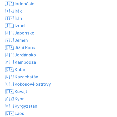
🇮🇩 Indonésie
🇮🇶 Irák
🇮🇷 Írán
🇮🇱 Izrael
🇯🇵 Japonsko
🇾🇪 Jemen
🇰🇷 Jižní Korea
🇯🇴 Jordánsko
🇰🇭 Kambodža
🇶🇦 Katar
🇰🇿 Kazachstán
🇨🇨 Kokosové ostrovy
🇰🇼 Kuvajt
🇨🇾 Kypr
🇰🇬 Kyrgyzstán
🇱🇦 Laos