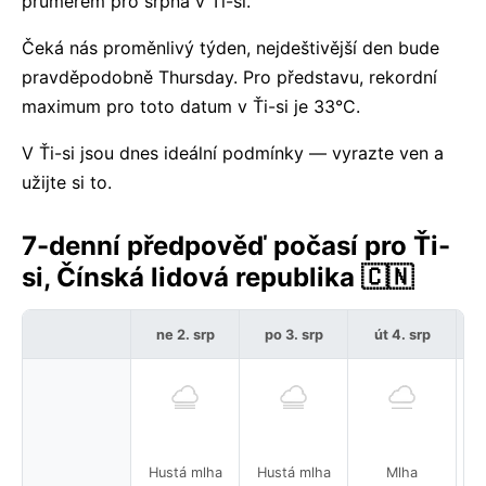
průměrem pro srpna v Ťi-si.
Čeká nás proměnlivý týden, nejdeštivější den bude
pravděpodobně Thursday. Pro představu, rekordní
maximum pro toto datum v Ťi-si je 33°C.
V Ťi-si jsou dnes ideální podmínky — vyrazte ven a
užijte si to.
7-denní předpověď počasí pro Ťi-
si, Čínská lidová republika 🇨🇳
ne 2. srp
po 3. srp
út 4. srp
Hustá mlha
Hustá mlha
Mlha