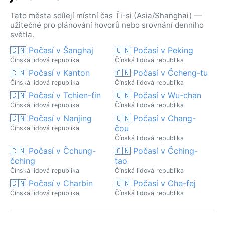
Tato města sdílejí místní čas Ťi-si (Asia/Shanghai) —
užitečné pro plánování hovorů nebo srovnání denního
světla.
🇨🇳 Počasí v Šanghaj
🇨🇳 Počasí v Peking
Čínská lidová republika
Čínská lidová republika
🇨🇳 Počasí v Kanton
🇨🇳 Počasí v Čcheng-tu
Čínská lidová republika
Čínská lidová republika
🇨🇳 Počasí v Tchien-ťin
🇨🇳 Počasí v Wu-chan
Čínská lidová republika
Čínská lidová republika
🇨🇳 Počasí v Nanjing
🇨🇳 Počasí v Chang-
čou
Čínská lidová republika
Čínská lidová republika
🇨🇳 Počasí v Čchung-
🇨🇳 Počasí v Čching-
čching
tao
Čínská lidová republika
Čínská lidová republika
🇨🇳 Počasí v Charbin
🇨🇳 Počasí v Che-fej
Čínská lidová republika
Čínská lidová republika