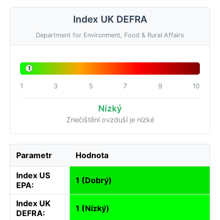
Index UK DEFRA
Department for Environment, Food & Rural Affairs
1
1
3
5
7
9
10
Nízký
Znečištění ovzduší je nízké
Parametr
Hodnota
Index US
1 (Dobrý)
EPA:
Index UK
1 (Nízký)
DEFRA: