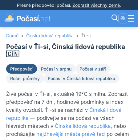
Přesné předpovědi počasí
.
Zobrazit všechny země
.
☰
Počasí.
net
🌐
Domů
>
Čínská lidová republika
>
Ťi-si
Počasí v Ťi-si, Čínská lidová republika
🇨🇳
Předpověď
Počasí v srpnu
Počasí v září
Roční průměry
Počasí v Čínská lidová republika
Živé počasí v Ťi-si, aktuálně 19°C s mlha. Zobrazit
předpověď na 7 dní, hodinové podmínky a index
kvality ovzduší. Ťi-si se nachází v
Čínská lidová
republika
— podívejte se na počasí ve všech
hlavních městech v
Čínská lidová republika
, nebo
procházejte
nejžhavější města právě teď
po celém