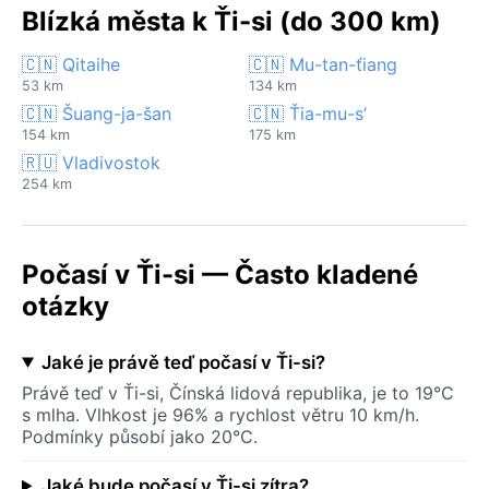
Blízká města k Ťi-si (do 300 km)
🇨🇳 Qitaihe
🇨🇳 Mu-tan-ťiang
53 km
134 km
🇨🇳 Šuang-ja-šan
🇨🇳 Ťia-mu-s’
154 km
175 km
🇷🇺 Vladivostok
254 km
Počasí v Ťi-si — Často kladené
otázky
Jaké je právě teď počasí v Ťi-si?
Právě teď v Ťi-si, Čínská lidová republika, je to 19°C
s mlha. Vlhkost je 96% a rychlost větru 10 km/h.
Podmínky působí jako 20°C.
Jaké bude počasí v Ťi-si zítra?