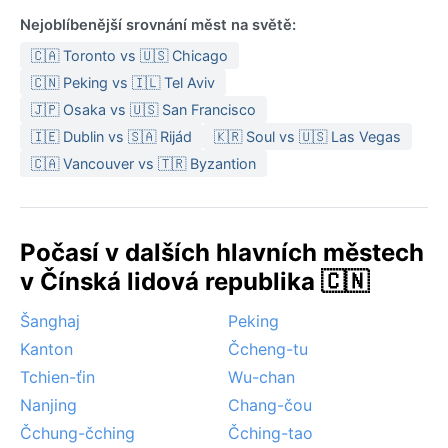
Nejoblíbenější srovnání měst na světě:
🇨🇦 Toronto vs 🇺🇸 Chicago
🇨🇳 Peking vs 🇮🇱 Tel Aviv
🇯🇵 Osaka vs 🇺🇸 San Francisco
🇮🇪 Dublin vs 🇸🇦 Rijád
🇰🇷 Soul vs 🇺🇸 Las Vegas
🇨🇦 Vancouver vs 🇹🇷 Byzantion
Počasí v dalších hlavních městech
v Čínská lidová republika 🇨🇳
Šanghaj
Peking
Kanton
Čcheng-tu
Tchien-ťin
Wu-chan
Nanjing
Chang-čou
Čchung-čching
Čching-tao