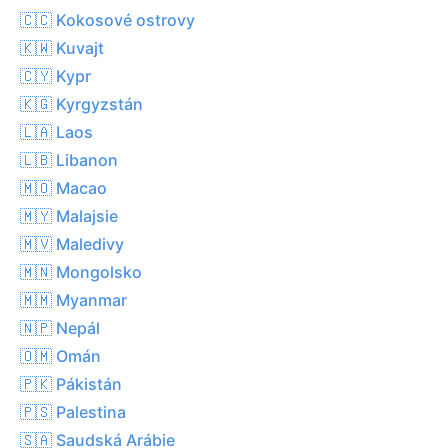
🇨🇨 Kokosové ostrovy
🇰🇼 Kuvajt
🇨🇾 Kypr
🇰🇬 Kyrgyzstán
🇱🇦 Laos
🇱🇧 Libanon
🇲🇴 Macao
🇲🇾 Malajsie
🇲🇻 Maledivy
🇲🇳 Mongolsko
🇲🇲 Myanmar
🇳🇵 Nepál
🇴🇲 Omán
🇵🇰 Pákistán
🇵🇸 Palestina
🇸🇦 Saudská Arábie