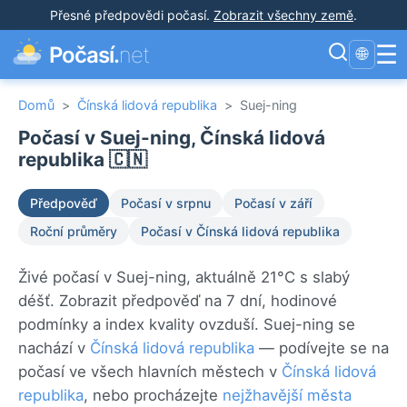
Přesné předpovědi počasí
.
Zobrazit všechny země
.
☰
Počasí.
net
🌐
Domů
>
Čínská lidová republika
>
Suej-ning
Počasí v Suej-ning, Čínská lidová
republika 🇨🇳
Předpověď
Počasí v srpnu
Počasí v září
Roční průměry
Počasí v Čínská lidová republika
Živé počasí v Suej-ning, aktuálně 21°C s slabý
déšť. Zobrazit předpověď na 7 dní, hodinové
podmínky a index kvality ovzduší. Suej-ning se
nachází v
Čínská lidová republika
— podívejte se na
počasí ve všech hlavních městech v
Čínská lidová
republika
, nebo procházejte
nejžhavější města