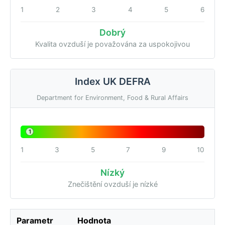
1
2
3
4
5
6
Dobrý
Kvalita ovzduší je považována za uspokojivou
Index UK DEFRA
Department for Environment, Food & Rural Affairs
1
1
3
5
7
9
10
Nízký
Znečištění ovzduší je nízké
Parametr
Hodnota