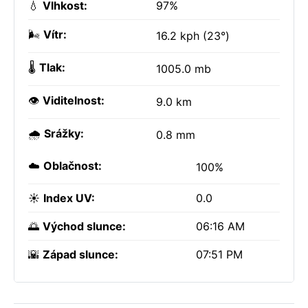
💧
Vlhkost:
97%
🌬️
Vítr:
16.2 kph (23°)
🌡️
Tlak:
1005.0 mb
👁️
Viditelnost:
9.0 km
🌧️
Srážky:
0.8 mm
☁️
Oblačnost:
100%
☀️
Index UV:
0.0
🌅
Východ slunce:
06:16 AM
🌇
Západ slunce:
07:51 PM