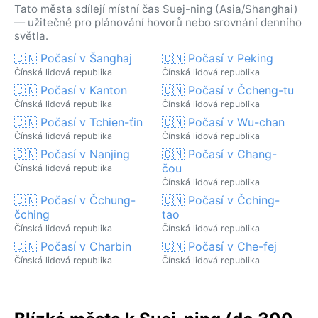
Tato města sdílejí místní čas Suej-ning (Asia/Shanghai)
— užitečné pro plánování hovorů nebo srovnání denního
světla.
🇨🇳 Počasí v Šanghaj
🇨🇳 Počasí v Peking
Čínská lidová republika
Čínská lidová republika
🇨🇳 Počasí v Kanton
🇨🇳 Počasí v Čcheng-tu
Čínská lidová republika
Čínská lidová republika
🇨🇳 Počasí v Tchien-ťin
🇨🇳 Počasí v Wu-chan
Čínská lidová republika
Čínská lidová republika
🇨🇳 Počasí v Nanjing
🇨🇳 Počasí v Chang-
čou
Čínská lidová republika
Čínská lidová republika
🇨🇳 Počasí v Čchung-
🇨🇳 Počasí v Čching-
čching
tao
Čínská lidová republika
Čínská lidová republika
🇨🇳 Počasí v Charbin
🇨🇳 Počasí v Che-fej
Čínská lidová republika
Čínská lidová republika