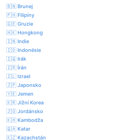
🇧🇳 Brunej
🇵🇭 Filipíny
🇬🇪 Gruzie
🇭🇰 Hongkong
🇮🇳 Indie
🇮🇩 Indonésie
🇮🇶 Irák
🇮🇷 Írán
🇮🇱 Izrael
🇯🇵 Japonsko
🇾🇪 Jemen
🇰🇷 Jižní Korea
🇯🇴 Jordánsko
🇰🇭 Kambodža
🇶🇦 Katar
🇰🇿 Kazachstán