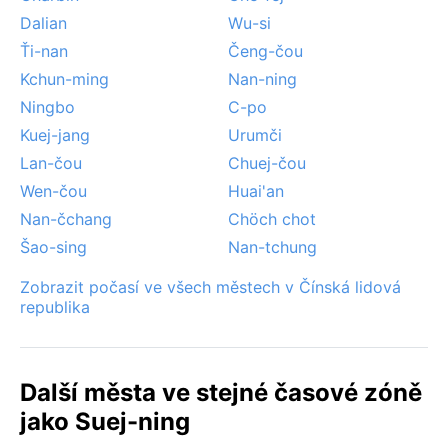
Dalian
Wu-si
Ťi-nan
Čeng-čou
Kchun-ming
Nan-ning
Ningbo
C-po
Kuej-jang
Urumči
Lan-čou
Chuej-čou
Wen-čou
Huai'an
Nan-čchang
Chöch chot
Šao-sing
Nan-tchung
Zobrazit počasí ve všech městech v Čínská lidová
republika
Další města ve stejné časové zóně
jako Suej-ning