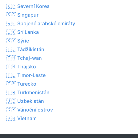
🇰🇵 Severní Korea
🇸🇬 Singapur
🇦🇪 Spojené arabské emiráty
🇱🇰 Srí Lanka
🇸🇾 Sýrie
🇹🇯 Tádžikistán
🇹🇼 Tchaj-wan
🇹🇭 Thajsko
🇹🇱 Timor-Leste
🇹🇷 Turecko
🇹🇲 Turkmenistán
🇺🇿 Uzbekistán
🇨🇽 Vánoční ostrov
🇻🇳 Vietnam