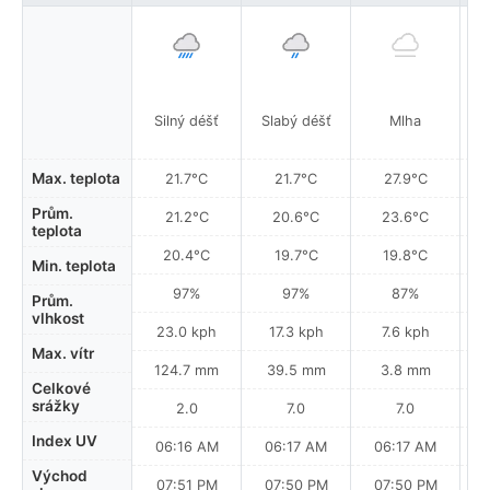
Silný déšť
Slabý déšť
Mlha
Max. teplota
21.7°C
21.7°C
27.9°C
Prům.
21.2°C
20.6°C
23.6°C
teplota
20.4°C
19.7°C
19.8°C
Min. teplota
97%
97%
87%
Prům.
vlhkost
23.0 kph
17.3 kph
7.6 kph
Max. vítr
124.7 mm
39.5 mm
3.8 mm
Celkové
srážky
2.0
7.0
7.0
Index UV
06:16 AM
06:17 AM
06:17 AM
Východ
07:51 PM
07:50 PM
07:50 PM