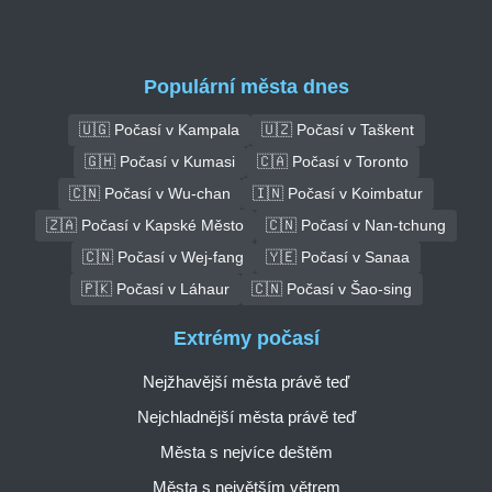
Populární města dnes
🇺🇬 Počasí v Kampala
🇺🇿 Počasí v Taškent
🇬🇭 Počasí v Kumasi
🇨🇦 Počasí v Toronto
🇨🇳 Počasí v Wu-chan
🇮🇳 Počasí v Koimbatur
🇿🇦 Počasí v Kapské Město
🇨🇳 Počasí v Nan-tchung
🇨🇳 Počasí v Wej-fang
🇾🇪 Počasí v Sanaa
🇵🇰 Počasí v Láhaur
🇨🇳 Počasí v Šao-sing
Extrémy počasí
Nejžhavější města právě teď
Nejchladnější města právě teď
Města s nejvíce deštěm
Města s největším větrem