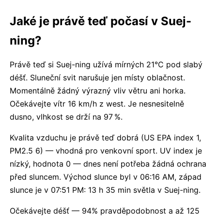
Jaké je právě teď počasí v Suej-
ning?
Právě teď si Suej-ning užívá mírných 21°C pod slabý
déšť. Sluneční svit narušuje jen místy oblačnost.
Momentálně žádný výrazný vliv větru ani horka.
Očekávejte vítr 16 km/h z west. Je nesnesitelně
dusno, vlhkost se drží na 97 %.
Kvalita vzduchu je právě teď dobrá (US EPA index 1,
PM2.5 6) — vhodná pro venkovní sport. UV index je
nízký, hodnota 0 — dnes není potřeba žádná ochrana
před sluncem. Východ slunce byl v 06:16 AM, západ
slunce je v 07:51 PM: 13 h 35 min světla v Suej-ning.
Očekávejte déšť — 94% pravděpodobnost a až 125