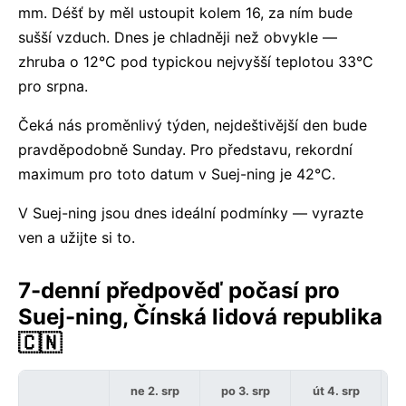
mm. Déšť by měl ustoupit kolem 16, za ním bude
sušší vzduch. Dnes je chladněji než obvykle —
zhruba o 12°C pod typickou nejvyšší teplotou 33°C
pro srpna.
Čeká nás proměnlivý týden, nejdeštivější den bude
pravděpodobně Sunday. Pro představu, rekordní
maximum pro toto datum v Suej-ning je 42°C.
V Suej-ning jsou dnes ideální podmínky — vyrazte
ven a užijte si to.
7-denní předpověď počasí pro
Suej-ning, Čínská lidová republika
🇨🇳
ne 2. srp
po 3. srp
út 4. srp