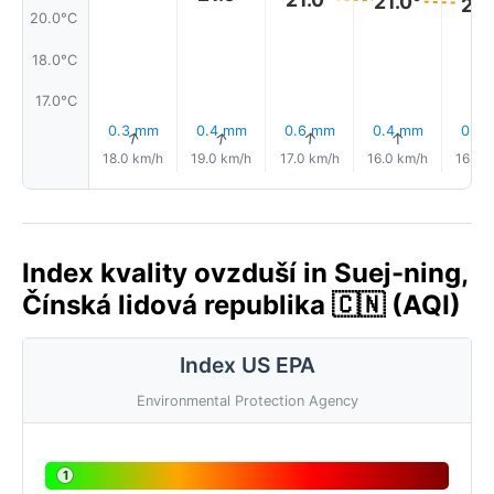
21.0°
20.
20.0°C
18.0°C
17.0°C
0.3 mm
0.4 mm
0.6 mm
0.4 mm
0.5
↑
↑
↑
↑
18.0 km/h
19.0 km/h
17.0 km/h
16.0 km/h
16.0 
Index kvality ovzduší in Suej-ning,
Čínská lidová republika 🇨🇳 (AQI)
Index US EPA
Environmental Protection Agency
1