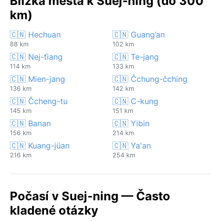
Blízká města k Suej-ning (do 300
km)
🇨🇳 Hechuan
🇨🇳 Guang’an
88 km
102 km
🇨🇳 Nej-ťiang
🇨🇳 Te-jang
114 km
133 km
🇨🇳 Mien-jang
🇨🇳 Čchung-čching
136 km
142 km
🇨🇳 Čcheng-tu
🇨🇳 C-kung
145 km
151 km
🇨🇳 Banan
🇨🇳 Yibin
156 km
214 km
🇨🇳 Kuang-jüan
🇨🇳 Ya'an
216 km
254 km
Počasí v Suej-ning — Často
kladené otázky