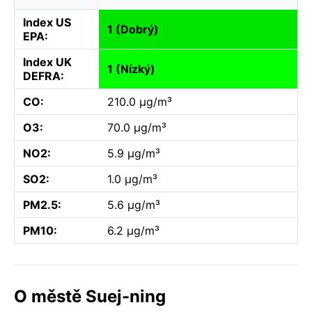
Index US
1 (Dobrý)
EPA:
Index UK
1 (Nízký)
DEFRA:
CO:
210.0 µg/m³
O3:
70.0 µg/m³
NO2:
5.9 µg/m³
SO2:
1.0 µg/m³
PM2.5:
5.6 µg/m³
PM10:
6.2 µg/m³
O městě Suej-ning