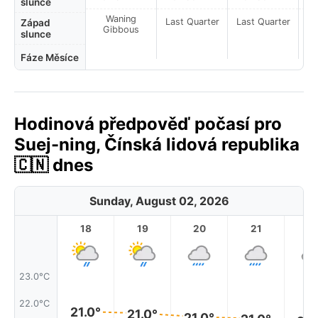
slunce
Waning
Last Quarter
Last Quarter
La
Západ
Gibbous
slunce
Fáze Měsíce
Hodinová předpověď počasí pro
Suej-ning, Čínská lidová republika
🇨🇳 dnes
Sunday, August 02, 2026
18
19
20
21
2
23.0°C
22.0°C
21.0°
21.0°
21.0°