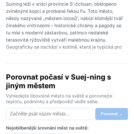
Suining leží v srdci provincie S’-čchuan, obklopeno
zvlněnými kopci a protkané řekou Fu. Toto město,
někdy nazývané „městem lotosů“, nabízí klidnější tvář
čínského vnitrozemí – historické chrámy a pagody se
tu mísí s moderní zástavbou, zatímco nedaleké
terasovité rýžoviště vytváří malebnou krajinu.
Geograficky se nachází v kotlině, která je typická pro
východní S’-čchuan, a místní tempo života působí
pomaleji než v přelidněných megaměstech.
Podle Köppenovy klasifikace spadá Suining do
Porovnat počasí v Suej-ning s
kategorie Cwa, tedy vlhkého subtropického podnebí
jiným městem
se suchou zimou. Léta jsou horká a dusná, s častými
přeháňkami a vysokou vlhkostí, která často dosahuje
Vyhledejte libovolné město na světě a porovnejte
přes 80 %. Teploty v červenci a srpnu běžně přesahují
teplotu, podmínky a předpověď vedle sebe.
30 °C. Zimy jsou naopak mírné a výrazně sušší, s
Porovnat →
průměry kolem 5–10 °C a minimem srážek. Sníh padá
jen vzácně. Při balení se hodí lehké, prodyšné
Nejoblíbenější srovnání měst na světě:
oblečení na léto, nepromokavá bunda a na zimu