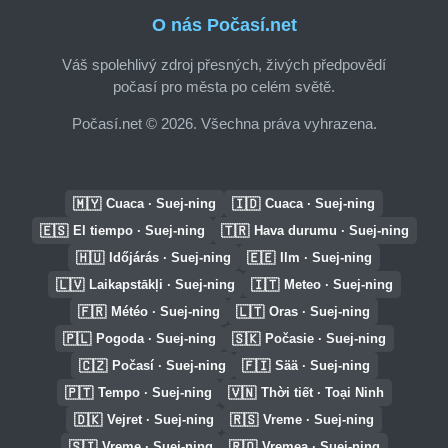
O nás Počasí.net
Váš spolehlivý zdroj přesných, živých předpovědí
počasí pro města po celém světě.
Počasí.net © 2026. Všechna práva vyhrazena.
🇲🇾
🇮🇩
Cuaca · Suej-ning
Cuaca · Suej-ning
🇪🇸
🇹🇷
El tiempo · Suej-ning
Hava durumu · Suej-ning
🇭🇺
🇪🇪
Időjárás · Suej-ning
Ilm · Suej-ning
🇱🇻
🇮🇹
Laikapstākļi · Suej-ning
Meteo · Suej-ning
🇫🇷
🇱🇹
Météo · Suej-ning
Oras · Suej-ning
🇵🇱
🇸🇰
Pogoda · Suej-ning
Počasie · Suej-ning
🇨🇿
🇫🇮
Počasí · Suej-ning
Sää · Suej-ning
🇵🇹
🇻🇳
Tempo · Suej-ning
Thời tiết · Toại Ninh
🇩🇰
🇷🇸
Vejret · Suej-ning
Vreme · Suej-ning
🇸🇮
🇷🇴
Vreme · Suej-ning
Vremea · Suej-ning