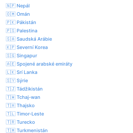
🇳🇵 Nepál
🇴🇲 Omán
🇵🇰 Pákistán
🇵🇸 Palestina
🇸🇦 Saudská Arábie
🇰🇵 Severní Korea
🇸🇬 Singapur
🇦🇪 Spojené arabské emiráty
🇱🇰 Srí Lanka
🇸🇾 Sýrie
🇹🇯 Tádžikistán
🇹🇼 Tchaj-wan
🇹🇭 Thajsko
🇹🇱 Timor-Leste
🇹🇷 Turecko
🇹🇲 Turkmenistán