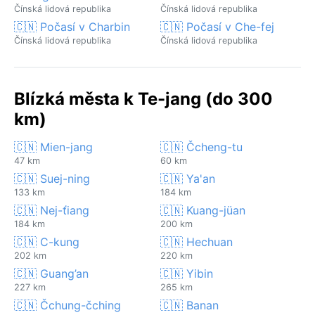
Čínská lidová republika
Čínská lidová republika
🇨🇳 Počasí v Charbin
🇨🇳 Počasí v Che-fej
Čínská lidová republika
Čínská lidová republika
Blízká města k Te-jang (do 300
km)
🇨🇳 Mien-jang
🇨🇳 Čcheng-tu
47 km
60 km
🇨🇳 Suej-ning
🇨🇳 Ya'an
133 km
184 km
🇨🇳 Nej-ťiang
🇨🇳 Kuang-jüan
184 km
200 km
🇨🇳 C-kung
🇨🇳 Hechuan
202 km
220 km
🇨🇳 Guang’an
🇨🇳 Yibin
227 km
265 km
🇨🇳 Čchung-čching
🇨🇳 Banan