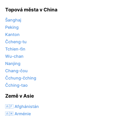
Topová města v China
Šanghaj
Peking
Kanton
Čcheng-tu
Tchien-ťin
Wu-chan
Nanjing
Chang-čou
Čchung-čching
Čching-tao
Země v Asie
🇦🇫 Afghánistán
🇦🇲 Arménie