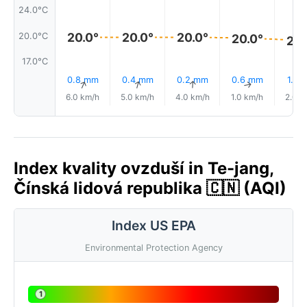
24.0°C
20.0°
20.0°
20.0°
20.0°C
20.0°
20.
17.0°C
0.8 mm
0.4 mm
0.2 mm
0.6 mm
1.0 
↑
↑
↑
↑
6.0 km/h
5.0 km/h
4.0 km/h
1.0 km/h
2.0 k
Index kvality ovzduší in Te-jang,
Čínská lidová republika 🇨🇳 (AQI)
Index US EPA
Environmental Protection Agency
1