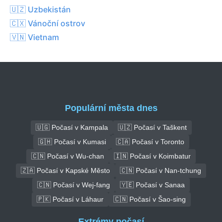
🇺🇿 Uzbekistán
🇨🇽 Vánoční ostrov
🇻🇳 Vietnam
Populární města dnes
🇺🇬 Počasí v Kampala
🇺🇿 Počasí v Taškent
🇬🇭 Počasí v Kumasi
🇨🇦 Počasí v Toronto
🇨🇳 Počasí v Wu-chan
🇮🇳 Počasí v Koimbatur
🇿🇦 Počasí v Kapské Město
🇨🇳 Počasí v Nan-tchung
🇨🇳 Počasí v Wej-fang
🇾🇪 Počasí v Sanaa
🇵🇰 Počasí v Láhaur
🇨🇳 Počasí v Šao-sing
Extrémy počasí