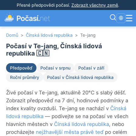
Přesné předpovědi počasí
.
Zobrazit všechny země
.
☰
Počasí.
net
🌐
Domů
>
Čínská lidová republika
>
Te-jang
Počasí v Te-jang, Čínská lidová
republika 🇨🇳
Předpověď
Počasí v srpnu
Počasí v září
Roční průměry
Počasí v Čínská lidová republika
Živé počasí v Te-jang, aktuálně 20°C s slabý déšť.
Zobrazit předpověď na 7 dní, hodinové podmínky a
index kvality ovzduší. Te-jang se nachází v
Čínská
lidová republika
— podívejte se na počasí ve všech
hlavních městech v
Čínská lidová republika
, nebo
procházejte
nejžhavější města právě teď
po celém