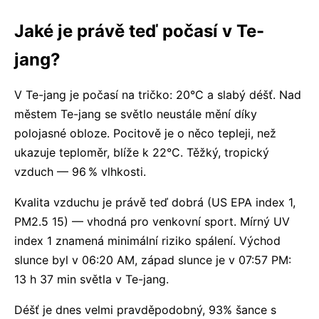
Jaké je právě teď počasí v Te-
jang?
V Te-jang je počasí na tričko: 20°C a slabý déšť. Nad
městem Te-jang se světlo neustále mění díky
polojasné obloze. Pocitově je o něco tepleji, než
ukazuje teploměr, blíže k 22°C. Těžký, tropický
vzduch — 96 % vlhkosti.
Kvalita vzduchu je právě teď dobrá (US EPA index 1,
PM2.5 15) — vhodná pro venkovní sport. Mírný UV
index 1 znamená minimální riziko spálení. Východ
slunce byl v 06:20 AM, západ slunce je v 07:57 PM:
13 h 37 min světla v Te-jang.
Déšť je dnes velmi pravděpodobný, 93% šance s